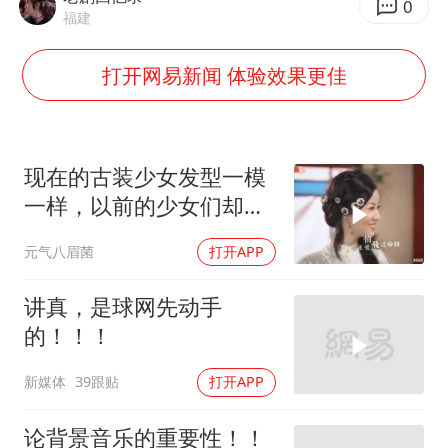
外交部发言人就广岛核爆81周年等答记者问
0
福建
贵州轮胎子公司获美国退税8136万
打开网易新闻 体验效果更佳
法国下周开始禁止未经同意的电话营销
吉林一“温度计大楼”读数爆表
多地要求领导干部带头休假
现在的古装少女发型一模
奋进开新局 实干挑大梁
一样，以前的少女们却没
有一个重复的发型
元气八眉菌
打开APP
讲真，是球网先动手
的！！！
新媒体
39跟贴
打开APP
论背景音乐的重要性！！