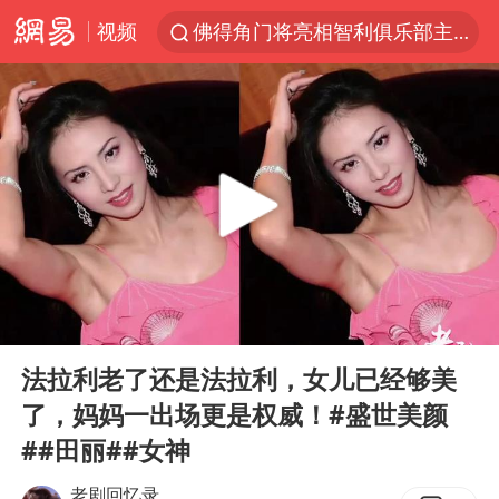
视频
佛得角门将亮相智利俱乐部主场
中方回应是否在太平洋海底开采稀土
看守所辅警收受10万获刑1年
宇树科技发行价格150.80元/股
CIA被曝已秘密设立古巴工作组
泰国一女公务员妆容引争议 本人回应
U17国足1分钟轰2球
00:00
00:52
宇树科技王兴兴身家有望超200亿元
Play
Ent
full
中国养老床位“三连降”
法拉利老了还是法拉利，女儿已经够美
了，妈妈一出场更是权威！#盛世美颜
27岁女子成组织卖淫集团主犯被通缉
##田丽##女神
台风白海豚影响中国已成定局
老剧回忆录