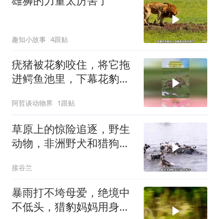
雄狮的力量太厉害了
趣知小故事
4跟贴
疣猪被花豹咬住，将它拖
进鳄鱼池里，下幕花豹跑
不掉了
阿哲谈动物界
1跟贴
草原上的惊险追逐，野生
动物，非洲野犬和猎狗大
战！
接谷兰
暴雨打不垮母爱，绝境中
不低头，猎豹妈妈用身躯