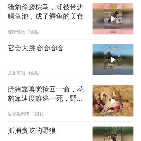
猎豹偷袭棕马，却被带进
鳄鱼池，成了鳄鱼的美食
辣辣动物
2跟贴
它会大跳哈哈哈哈
龙龙剪辑
1跟贴
疣猪靠嗅觉捡回一命，花
豹靠速度难逃一死，野外
生存就是这么双标
生灵观察喵
1跟贴
抓捕贪吃的野狼