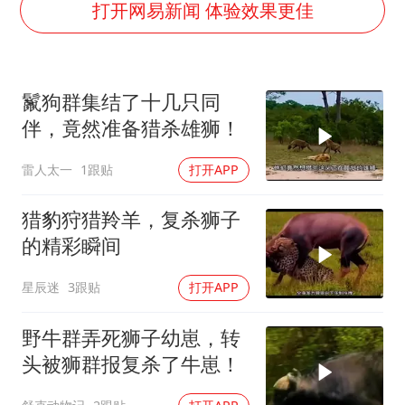
曝美下令调查弹药库存信息遭泄露事件
打开网易新闻 体验效果更佳
上海大部迎大暴雨
日本连续发生两次地震
鬣狗群集结了十几只同
以军士兵把枪口对准中国记者
伴，竟然准备猎杀雄狮！
方桃子代言广告视频已下架
雷人太一
1跟贴
打开APP
白海豚在海上打了个结
构建更高水平的全民健身公共服务体系
猎豹狩猎羚羊，复杀狮子
的精彩瞬间
星辰迷
3跟贴
打开APP
野牛群弄死狮子幼崽，转
头被狮群报复杀了牛崽！