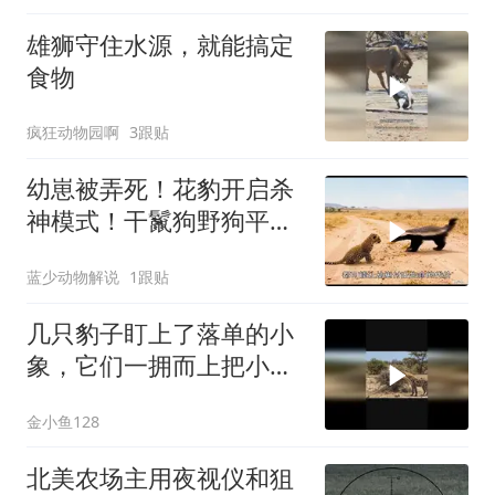
雄狮守住水源，就能搞定
食物
疯狂动物园啊
3跟贴
幼崽被弄死！花豹开启杀
神模式！干鬣狗野狗平头
哥！
蓝少动物解说
1跟贴
几只豹子盯上了落单的小
象，它们一拥而上把小象
团团围住
金小鱼128
北美农场主用夜视仪和狙