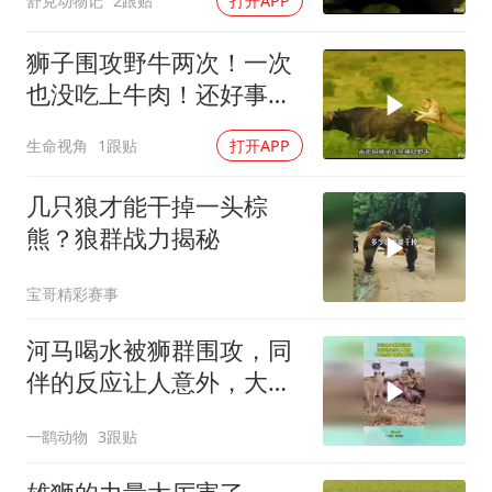
舒克动物记
2跟贴
打开APP
狮子围攻野牛两次！一次
也没吃上牛肉！还好事不
过三！
生命视角
1跟贴
打开APP
几只狼才能干掉一头棕
熊？狼群战力揭秘
宝哥精彩赛事
河马喝水被狮群围攻，同
伴的反应让人意外，大自
然的食物链太残忍
一鹞动物
3跟贴