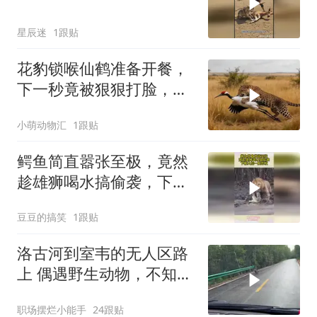
星辰迷
1跟贴
花豹锁喉仙鹤准备开餐，
下一秒竟被狠狠打脸，这
波操作太意外！
小萌动物汇
1跟贴
鳄鱼简直嚣张至极，竟然
趁雄狮喝水搞偷袭，下幕
大战一触即发
豆豆的搞笑
1跟贴
洛古河到室韦的无人区路
上 偶遇野生动物，不知道
是狼还是狗，这
职场摆烂小能手
24跟贴