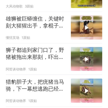
做幼崽一生的依靠
大风动物歌
3跟贴
雄狮被巨蟒缠住，关键时
刻大猩猩出手，拿棍子把
巨蟒赶走了
懂忧笑场
1跟贴
狮子都追到家门口了，野
猪被拖出来那刻，吓出一
身冷汗！
阿哲谈动物界
1跟贴
猎豹胆子大，把疣猪当马
骑，下一幕想逃跑已经晚
了
阿哲谈动物界
1跟贴