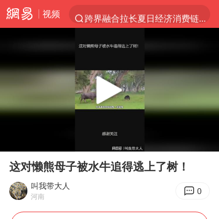
视频
跨界融合拉长夏日经济消费链条
白海豚预计将在浙江苍南到三门一带登陆
四川宜宾5.5级地震后余震为何不断
2026年7月份居民消费价格同比上涨0.5%
伯克希尔净买入约200亿美元股票
“伊斯兰版北约”出现
武契奇会见泽连斯基有何意图
00:00
01:03
上海中心城区暴雨预警由橙变红
Play
Ent
full
台铃电动车仅骑一年就断电趴窝
这对懒熊母子被水牛追得逃上了树！
白海豚5次眼壁置换
叫我带大人
0
河南
浙江海域将现5到8米巨浪到狂浪