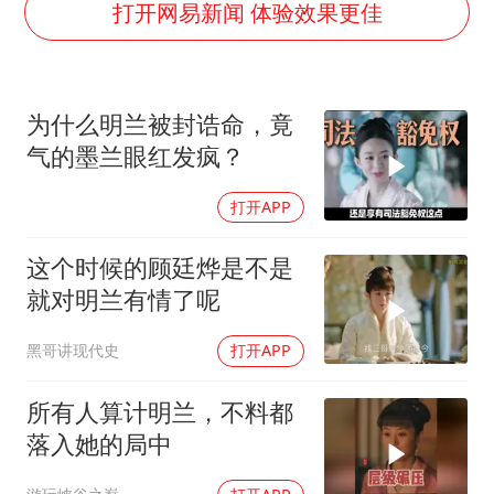
“不怕六爷挂得多 就怕六爷挂一颗”
打开网易新闻 体验效果更佳
牛津大学一纸声明甩不了锅
网传《披荆斩棘2026》名单
为什么明兰被封诰命，竟
新疆景区自驾服务费改为按车收费
气的墨兰眼红发疯？
女主硬加吻戏短剧已下架
打开APP
浙江台州《告全体市民书》
香港宏福苑火灾或由烟头引起
这个时候的顾廷烨是不是
人民的健康、体质、幸福一脉相承
就对明兰有情了呢
黑哥讲现代史
打开APP
所有人算计明兰，不料都
落入她的局中