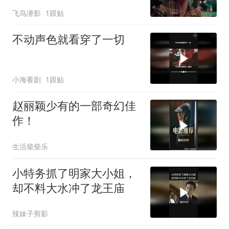
飞鸟潜影
1跟贴
不动声色就看穿了一切
小海看剧
1跟贴
赵丽颖少有的一部奇幻佳
作！
生活柴柴乐
小特务抓了明家大小姐，
却不料大水冲了龙王庙
辣妹子剪影