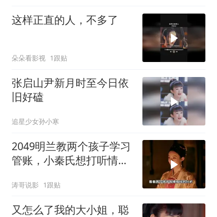
这样正直的人，不多了
朵朵看影视
1跟贴
张启山尹新月时至今日依
旧好磕
追星少女孙小寒
2049明兰教两个孩子学习
管账，小秦氏想打听情况
却没能得逞
涛哥说影
1跟贴
又怎么了我的大小姐，聪