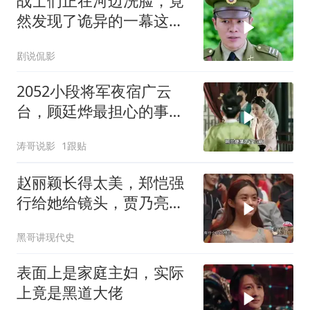
战士们正在河边洗脸，竟
然发现了诡异的一幕这下
要惨了
剧说侃影
2052小段将军夜宿广云
台，顾廷烨最担心的事情
还是发生了
涛哥说影
1跟贴
赵丽颖长得太美，郑恺强
行给她给镜头，贾乃亮：
你是有多闲
黑哥讲现代史
表面上是家庭主妇，实际
上竟是黑道大佬