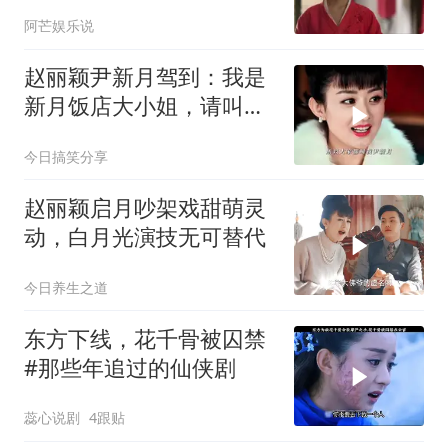
阿芒娱乐说
赵丽颖尹新月驾到：我是
新月饭店大小姐，请叫我
新月！
今日搞笑分享
赵丽颖启月吵架戏甜萌灵
动，白月光演技无可替代
今日养生之道
东方下线，花千骨被囚禁
#那些年追过的仙侠剧
蕊心说剧
4跟贴