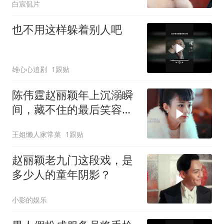
白宸侃片
也不用这样躲着别人吧
雄心心追剧
1跟贴
陈伟霆赵丽颖年上沉溺瞬
间，藏不住的最后笑容甜
到爆
王姐懒人家常菜
1跟贴
赵丽颖老九门这段戏，是
多少人的童年阴影？
小影的娱乐