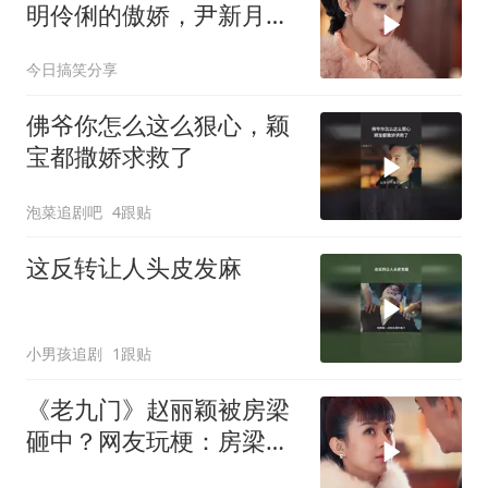
明伶俐的傲娇，尹新月大
小姐。 老九门 赵丽颖 陈
今日搞笑分享
伟霆
佛爷你怎么这么狠心，颖
宝都撒娇求救了
泡菜追剧吧
4跟贴
这反转让人头皮发麻
小男孩追剧
1跟贴
《老九门》赵丽颖被房梁
砸中？网友玩梗：房梁全
责！