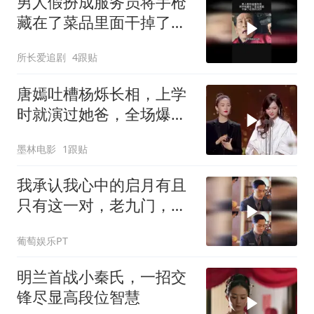
男人假扮成服务员将手枪
藏在了菜品里面干掉了在
场的汉奸
所长爱追剧
4跟贴
唐嫣吐槽杨烁长相，上学
时就演过她爸，全场爆笑
不停
墨林电影
1跟贴
我承认我心中的启月有且
只有这一对，老九门，九
门，陈伟霆，赵丽颖
葡萄娱乐PT
明兰首战小秦氏，一招交
锋尽显高段位智慧