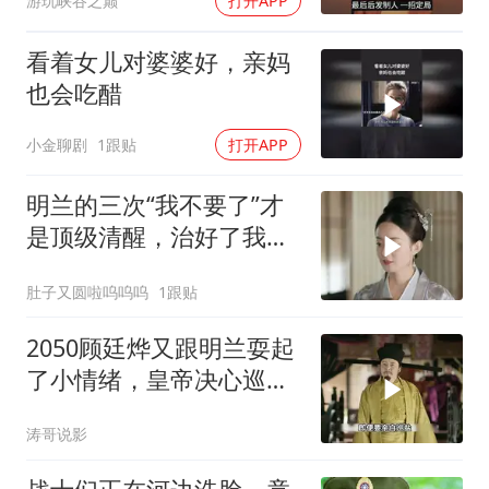
游玩峡谷之巅
打开APP
看着女儿对婆婆好，亲妈
也会吃醋
小金聊剧
1跟贴
打开APP
明兰的三次“我不要了”才
是顶级清醒，治好了我的
精神内耗
肚子又圆啦呜呜呜
1跟贴
2050顾廷烨又跟明兰耍起
了小情绪，皇帝决心巡查
盐务
涛哥说影