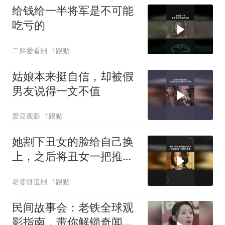
给钱给一半将军是不可能
吃亏的
二胖爱看剧
1跟贴
姑娘本来挺自信，却被假
男友说得一文不值
爱豆观影
1跟贴
她割下丑女的脸给自己换
上，之后将丑女一把推下
悬崖
老婆饼追剧
1跟贴
民间故事会：老铁全球观
影指南，带你解锁奇闻异