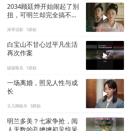
2034顾廷烨开始闹起了别
扭，可明兰却完全搞不懂
状况
涛哥说影
1跟贴
白宝山不甘心过平凡生活
再次作案
猛猛呱瓜
1跟贴
一场离婚，照见人性与成
长
玉儿聊娱乐
3跟贴
明兰多美？七家争抢，阅
人无数的孔嬷嬷初见惊呆