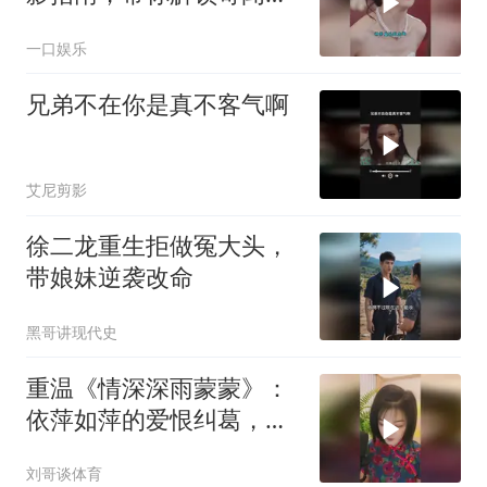
事
一口娱乐
兄弟不在你是真不客气啊
艾尼剪影
徐二龙重生拒做冤大头，
带娘妹逆袭改命
黑哥讲现代史
重温《情深深雨蒙蒙》：
依萍如萍的爱恨纠葛，为
何依旧令人心动
刘哥谈体育