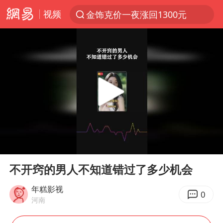
视频
金饰克价一夜涨回1300元
解锁各地夏日限定体验
峰哥 汪海林
西湖突现狂风暴雨 游客瞬间被浇透
富婆带资进组给自己硬加60多场吻戏
河南重大刑事案嫌疑人落网
黄金创今年来最大单周涨幅
00:00
01:01
视频丨中国东方电气集团原党组副书记、董事宋致远被查
Play
Ent
full
梁家辉：到内地拍戏不是北上是回归
不开窍的男人不知道错过了多少机会
白海豚将正面袭击贯穿浙江
年糕影视
0
河南
酒店回应车内过夜被收150元