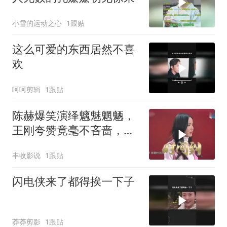
小雪的运动之心
1跟贴
这么可爱的东西居然不喜
欢
呵呵剪辑
1跟贴
陈赫爆笑演绎魑魅魍魉，
王刚夸赞竟毫不吝啬，足
见陈赫机智聪明
丰收影说
1跟贴
闪电侠来了都得挨一下子
莽莽剪影
1跟贴