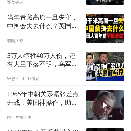
逐梦先锋
当年青藏高原一旦失守，
中国会失去什么？英国人
百年前早算清楚了
弱电大林
5万人牺牲40万人伤，还
有大量下落不明，乌军伤
亡人数难估量
宋忠平
4207跟贴
1965年中朝关系紧张差点
开战，美国神操作，助两
国化解危机
同一片海空里