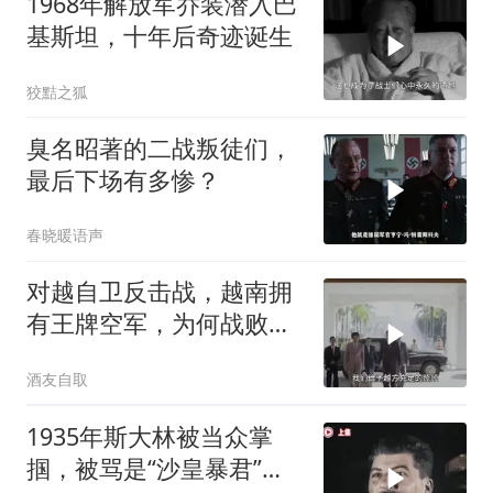
1968年解放军乔装潜入巴
基斯坦，十年后奇迹诞生
狡黠之狐
臭名昭著的二战叛徒们，
最后下场有多惨？
春晓暖语声
对越自卫反击战，越南拥
有王牌空军，为何战败也
不动用
酒友自取
1935年斯大林被当众掌
掴，被骂是“沙皇暴君”，