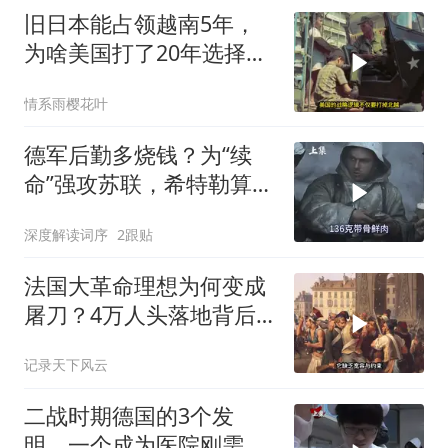
旧日本能占领越南5年，
为啥美国打了20年选择撤
军？
情系雨樱花叶
德军后勤多烧钱？为“续
命”强攻苏联，希特勒算错
了一件事
深度解读词序
2跟贴
法国大革命理想为何变成
屠刀？4万人头落地背后
真相
记录天下风云
二战时期德国的3个发
明，一个成为医院刚需，