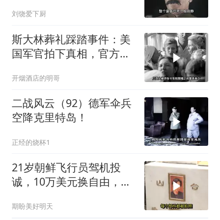
一年后此人秘密消失
刘饶爱下厨
斯大林葬礼踩踏事件：美
国军官拍下真相，官方为
何隐瞒？
开烟酒店的明哥
二战风云（92）德军伞兵
空降克里特岛！
正经的烧杯1
21岁朝鲜飞行员驾机投
诚，10万美元换自由，真
相远比传说残酷
期盼美好明天