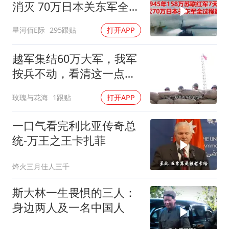
消灭 70万日本关东军全过
程影像
星河佰E际
295跟贴
打开APP
越军集结60万大军，我军
按兵不动，看清这一点便
知越南必败
玫瑰与花海
1跟贴
打开APP
一口气看完利比亚传奇总
统-万王之王卡扎菲
烽火三月佳人三千
斯大林一生畏惧的三人：
身边两人及一名中国人