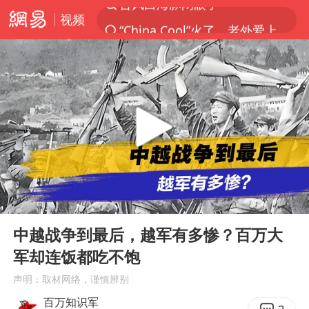
视频
“China Cool”火了，老外爱上中国避暑游
中国东方电气集团原党组副书记、董事宋致远被查
俄黑客称掌握北约直接参与袭俄证据
浙江海事局启动Ⅰ级防台应急响应
预计“白海豚”明晚将在浙江舟山到福建福鼎一带沿海登陆
云南一地村民过火把节意外灼伤16人
泰国初中生饮弹自尽前开了26枪
00:00
01:55
用AI造出新病毒意味着什么
Play
Ent
full
今年第二强台风将带来多大影响
中越战争到最后，越军有多惨？百万大
军却连饭都吃不饱
美股创4月份以来最大单周涨幅
声明：取材网络，谨慎辨别
王虹邓煜的同学获统计学界诺贝尔奖
百万知识军