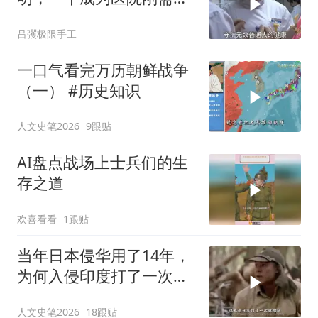
一个让女人爱不释手！
吕彏极限手工
一口气看完万历朝鲜战争
（一） #历史知识
人文史笔2026
9跟贴
AI盘点战场上士兵们的生
存之道
欢喜看看
1跟贴
当年日本侵华用了14年，
为何入侵印度打了一次就
放弃了？#日本 #印度 #历
人文史笔2026
18跟贴
史