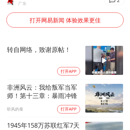
台州《告全体市民书》：非必要不外出
2
广东
泰国校园枪击事件已致8死30余伤
打开网易新闻 体验效果更佳
胡彦斌获《歌手2026》歌王
宇树王兴兴被问了360多个问题
美参院通过一项对俄能源领域制裁法案
转自网络，致谢原帖！
四川宜宾地震网友称睡觉被摇醒
夯实基础开新局
打开APP
非洲风云：我给叛军当军
师！第十三章：暴雨冲锋
听风的蚕
打开APP
1945年158万苏联红军7天