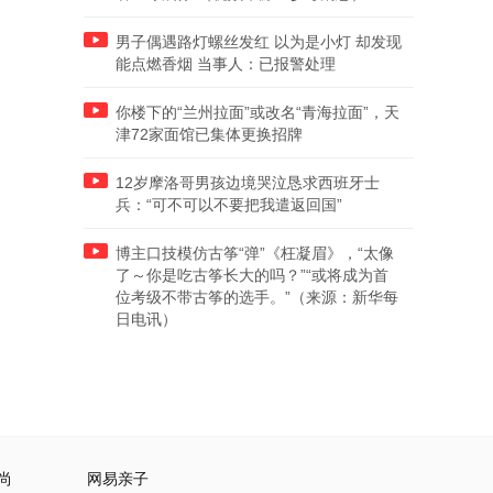
男子偶遇路灯螺丝发红 以为是小灯 却发现
能点燃香烟 当事人：已报警处理
你楼下的“兰州拉面”或改名“青海拉面”，天
津72家面馆已集体更换招牌
12岁摩洛哥男孩边境哭泣恳求西班牙士
兵：“可不可以不要把我遣返回国”
博主口技模仿古筝“弹”《枉凝眉》，“太像
了～你是吃古筝长大的吗？”“或将成为首
位考级不带古筝的选手。”（来源：新华每
日电讯）
尚
网易亲子