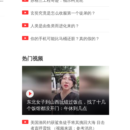
苏格兰工程奇迹：福尔柯克轮
女人当人
玄奘究竟是怎么收服第一个徒弟的？
人类是由鱼类而进化来的？
你的手机可能比马桶还脏？真的假的？
热门视频
东北女子到山西玩错过饭点，找了十几
个饭馆都没开门：午休到几点
美国渔民钓获鲨鱼徒手将其拽回大海 目击
者直呼震惊 （视频来源：参考消息）