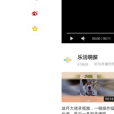
00:00
/
00:11
乐活萌探
好玩有趣的
67粉丝
00:14
迪拜大佬录视频，一顿操作
如虎，最后一幕彻底傻眼