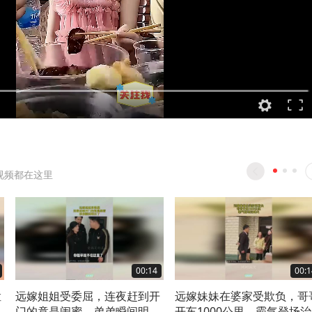
视频都在这里
00:14
00:1
猛
远嫁姐姐受委屈，连夜赶到开
远嫁妹妹在婆家受欺负，哥
门的竟是闺蜜，弟弟瞬间明白
开车1000公里，霸气登场