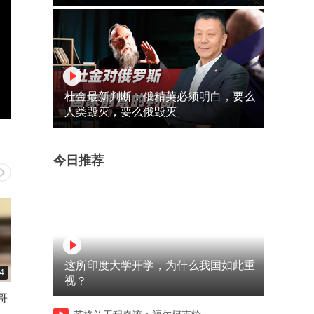
杜金最新判断：俄精英必须明白，要么
人类毁灭，要么俄毁灭
今日推荐
这所印度大学开学，为什么我国如此重
4
00:14
00:11
视？
哥
这项曾风靡乡村的手艺，如今
这里是公众场合，美女穿这
治妹
会的人越来越少，最早竟不拿
出来合适吗网友：忘记穿裤