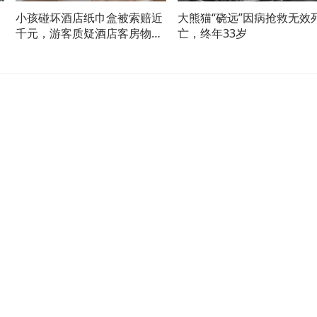
小孩碰坏酒店纸巾盒被索赔近
大熊猫“硗远”因病抢救无效
法
千元，游客质疑酒店客房物品
亡，终年33岁
超高标价，市监部门回应