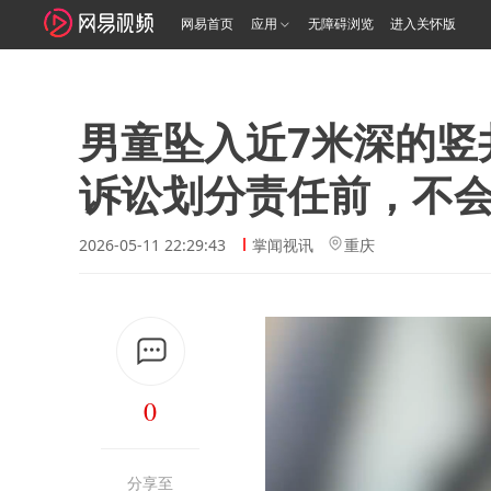
网易首页
应用
无障碍浏览
进入关怀版
男童坠入近7米深的竖
诉讼划分责任前，不
2026-05-11 22:29:43
掌闻视讯
重庆
0
分享至