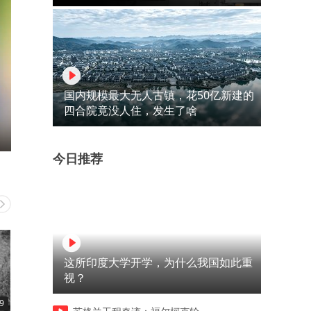
国内规模最大无人古镇，花50亿新建的
四合院竟没人住，发生了啥
今日推荐
这所印度大学开学，为什么我国如此重
视？
9
00:34
00:34