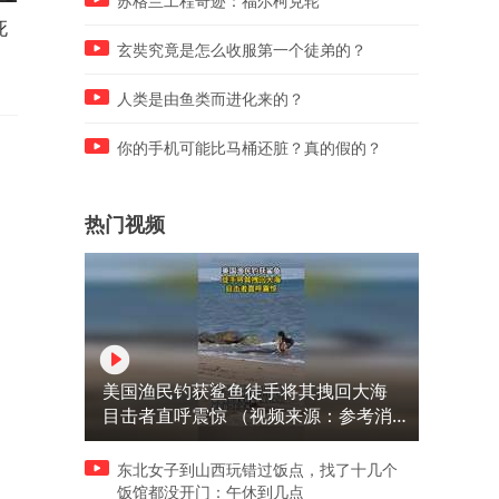
苏格兰工程奇迹：福尔柯克轮
死
刚提3个月新车被3名儿童踩
警方悬赏通缉：余井红（女
踏、泼沙、撒尿，4S店定损
27岁）组织卖淫集团主犯
玄奘究竟是怎么收服第一个徒弟的？
2.4万！家长：让她去起诉
人类是由鱼类而进化来的？
你的手机可能比马桶还脏？真的假的？
热门视频
美国渔民钓获鲨鱼徒手将其拽回大海
目击者直呼震惊 （视频来源：参考消
息）
东北女子到山西玩错过饭点，找了十几个
饭馆都没开门：午休到几点