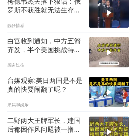
梅德韦杰夫撂下狠话：俄
罗斯不获胜就无法生存，
西方正用乌克兰当锤子砸
靓仔情感
碎俄国
白宫收到通知，中方五箭
齐发，半个美国挑战特朗
普，中期选举难了
感谢过往
台媒观察:美日两国是不是
真的快要闹翻了呢？
果妈聊娱乐
二野两大王牌军长，建国
后都因作风问题被一撸到