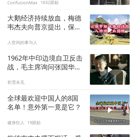
1632跟贴
ConfusionMax
大鹅经济持续放血，梅德
韦杰夫向普京提出，保住
国家的唯一办法
人世间的事与人
1962年中印边境自卫反击
战，毛主席询问张国华能
否获胜
初雪未见
全球最欢迎中国人的8国
名单！意外第一竟是它？
健身狂人
19跟贴