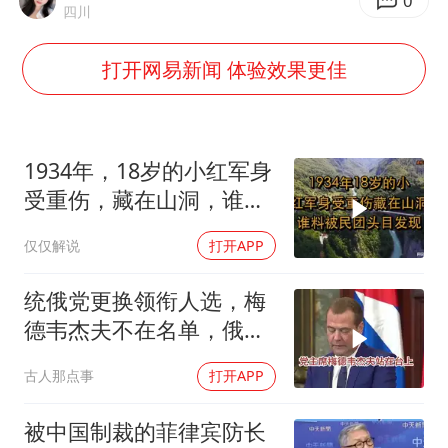
泰国：高度重视中国游客旅游体验
0
四川
于东来直播和胖东来核心团队开会
打开网易新闻 体验效果更佳
上海大部迎大暴雨
《龙餐馆》 冲奖
蒯曼挺进WTT横滨冠军赛女单四强
1934年，18岁的小红军身
构建更高水平的全民健身公共服务体系
受重伤，藏在山洞，谁料
被民团头目发现
仅仅解说
打开APP
统俄党更换领衔人选，梅
德韦杰夫不在名单，俄政
坛释放出什么信号？
古人那点事
打开APP
被中国制裁的菲律宾防长