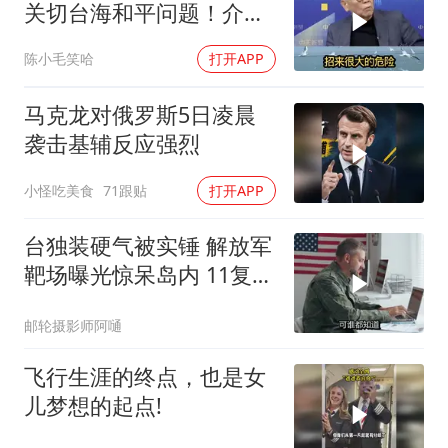
关切台海和平问题！介文
汲：手伸的太长了
陈小毛笑哈
打开APP
马克龙对俄罗斯5日凌晨
袭击基辅反应强烈
小怪吃美食
71跟贴
打开APP
台独装硬气被实锤 解放军
靶场曝光惊呆岛内 11复刻
台北城反登陆演练全公开
邮轮摄影师阿嗵
飞行生涯的终点，也是女
儿梦想的起点!