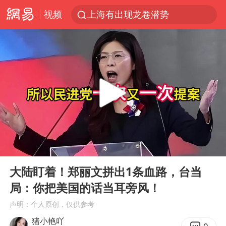
视频
上海有出现龙卷潜势
上海全域长途客运班次全部停运
今日15时起福州地铁高架区段停运
白海豚逼近浙闽沿海
1枚就能让航母瘫痪 轰-6J实力有多强
王艺迪2-4不敌张本美和止步4强
国足U17与阿森纳决赛取消 并列冠军
00:00
05:52
上门女婿出轨女邻居多年被判重婚罪
Play
Ent
full
王传君 《披荆斩棘》
大陆盯着！郑丽文拼出1条血路，台当
局：你把美国的话当耳旁风！
2025年小学教师减少13.19万
声明：个人原创，仅供参考
王艺迪无缘横滨赛决赛
猪小艳吖