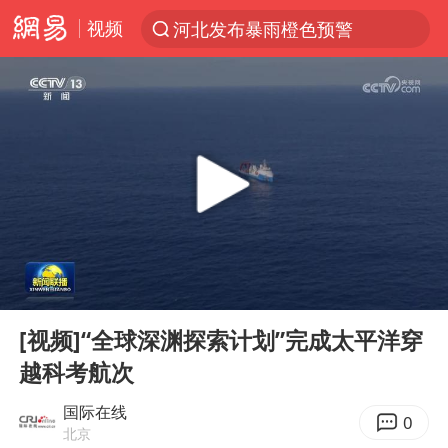
视频
河北发布暴雨橙色预警
台风“白海豚”登陆 各地各部门全力应对
人形机器人第一股
多地银行上调存款利率
上海地铁4条线路全线停运
白海豚路径图
宇树申购 中一签有望赚20万元
00:00
01:04
4.2平卫生间补漏注胶花1.55万
Play
Ent
full
武汉3名城管协管员殴打摊主被刑拘
[视频]“全球深渊探索计划”完成太平洋穿
越科考航次
律师谈贾冰私人饭局被偷拍
男子结婚8年3个女儿都不是亲生
国际在线
0
北京