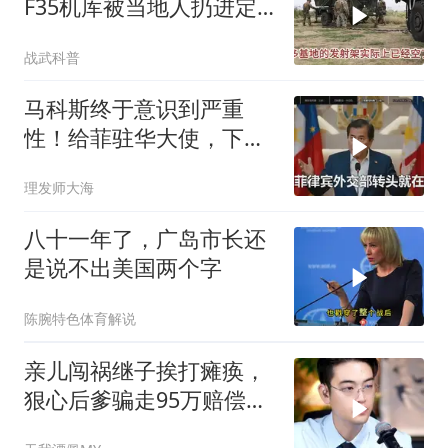
F35机库被当地人扔进定
位器，美军在中东的老底
战武科普
让人掀了个干净
马科斯终于意识到严重
性！给菲驻华大使，下达
5个必须完成的任务
理发师大海
八十一年了，广岛市长还
是说不出美国两个字
陈腕特色体育解说
亲儿闯祸继子挨打瘫痪，
狠心后爹骗走95万赔偿金
给亲儿买房娶媳妇