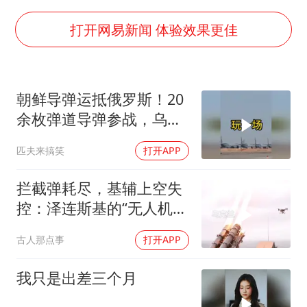
白海豚可深入内陆制造大范围风雨
面对面丨蔡磊：与渐冻症抗争 纵使不敌 也不屈服
打开网易新闻 体验效果更佳
NBA传奇教练老尼尔森去世
手机真会“偷听”我们说话吗
朝鲜导弹运抵俄罗斯！20
加沙约14万栋建筑被完全摧毁
余枚弹道导弹参战，乌克
5万小车卖不动 微型代步车集体遇冷
兰防空压力倍增！
匹夫来搞笑
打开APP
“皋”在低处
从科技创新看开局起步的时与势
拦截弹耗尽，基辅上空失
控：泽连斯基的“无人机神
话”为何突然没人提了
古人那点事
打开APP
我只是出差三个月