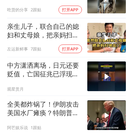
吃货的分享
2跟贴
打开APP
亲生儿子，联合自己的媳
妇和丈母娘，把亲妈扫地
出门！
左运新鲜事
7跟贴
打开APP
中方潇洒离场，日元还要
贬值，亡国征兆已浮现，
日本巨额债务叠加
观星赏月
全美都炸锅了！伊朗攻击
美国水厂瘫痪？特朗普却
忙着甩锅民主党！
阿芒娱乐说
1跟贴