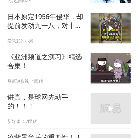
无我漂佩MY
日本原定1956年侵华，却
提前发动九一八，对中国
是福是祸？
爱竞彩的小周
《亚洲频道之演习》精选
合集！
吕新说影视
1跟贴
讲真，是球网先动手
的！！！
新媒体
57跟贴
论背景音乐的重要性！！