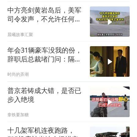
中方亮剑黄岩岛后，美军
司令发声，不允许任何国
家主宰印太
晨曦故事汇聚
年会31辆豪车没我的份，
辞职后总裁堵门问：隔壁
楼你买的？
时尚的弄潮
普京若铸成大错，是否已
步入绝境
拿铁要加糖
十几架军机连夜跑路，