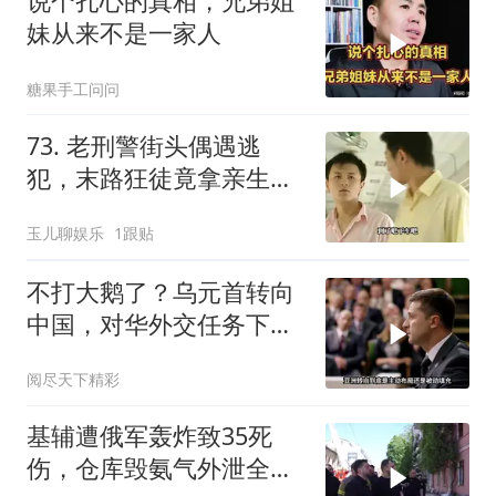
说个扎心的真相，兄弟姐
妹从来不是一家人
糖果手工问问
73. 老刑警街头偶遇逃
犯，末路狂徒竟拿亲生儿
子当作人质落网！
玉儿聊娱乐
1跟贴
不打大鹅了？乌元首转向
中国，对华外交任务下
达，中乌风向已变
阅尽天下精彩
基辅遭俄军轰炸致35死
伤，仓库毁氨气外泄全城