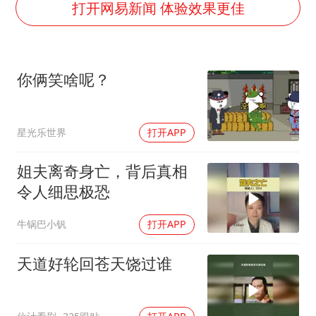
台铃电动车仅骑一年就断电趴窝
打开网易新闻 体验效果更佳
白海豚5次眼壁置换
浙江海域将现5到8米巨浪到狂浪
你俩笑啥呢？
曝美下令调查弹药库存信息遭泄露事件
日本连续发生两次地震
星光乐世界
打开APP
方桃子代言广告视频已下架
白海豚在海上打了个结
姐夫离奇身亡，背后真相
构建更高水平的全民健身公共服务体系
令人细思极恐
牛锅巴小钒
打开APP
天道好轮回苍天饶过谁