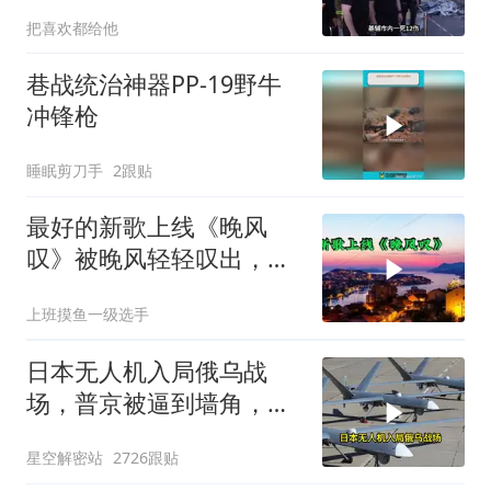
警报
把喜欢都给他
巷战统治神器PP-19野牛
冲锋枪
睡眠剪刀手
2跟贴
最好的新歌上线《晚风
叹》被晚风轻轻叹出，散
在无人荒野
上班摸鱼一级选手
日本无人机入局俄乌战
场，普京被逼到墙角，这
场仗只剩下死战一条路
星空解密站
2726跟贴