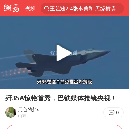
视频
王艺迪2-4张本美和 无缘横滨赛决赛
跨界融合拉长夏日经济消费链条
上海轨交全网络地面高架区段限速运行
白海豚逼近浙闽沿海
上海暴雨红色预警
斯诺克中国公开赛刘宏宇击败霍金斯
2026年7月份居民消费价格同比上涨0.5%
00:00
05:11
伯克希尔净买入约200亿美元股票
Play
Ent
full
“伊斯兰版北约”出现
歼35A惊艳首秀，巴铁媒体抢镜央视！
武契奇会见泽连斯基有何意图
无色的梦x
0
山东
上海大部迎大暴雨