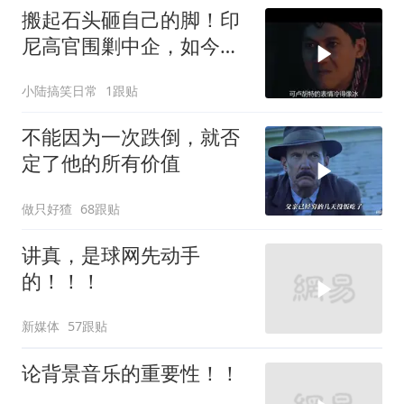
搬起石头砸自己的脚！印
尼高官围剿中企，如今烂
摊子没人收
小陆搞笑日常
1跟贴
不能因为一次跌倒，就否
定了他的所有价值
做只好猹
68跟贴
讲真，是球网先动手
的！！！
新媒体
57跟贴
论背景音乐的重要性！！