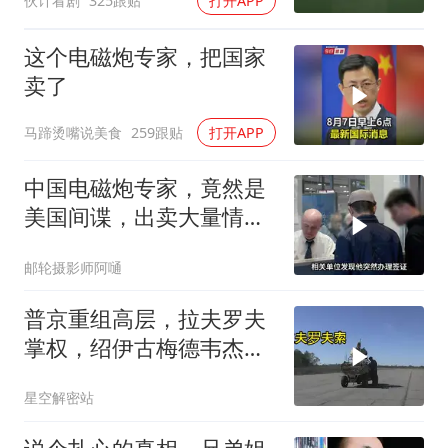
伙计看剧
325跟贴
打开APP
这个电磁炮专家，把国家
卖了
马蹄烫嘴说美食
259跟贴
打开APP
中国电磁炮专家，竟然是
美国间谍，出卖大量情
报，让国家损失惨重
邮轮摄影师阿嗵
普京重组高层，拉夫罗夫
掌权，绍伊古梅德韦杰夫
去向成谜
星空解密站