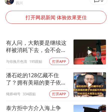
福建省泉州市委书记张毅恭接受纪律审查和监察调查
0
四川
2名小孩玩手机低头幅度近乎折叠
打开网易新闻 体验效果更佳
四川宜宾地震网友称睡觉被摇醒
胡彦斌获《歌手2026》歌王
老人离世案亲属质疑记录仪
有人问，大鹅要是继续这
38岁演员求职万岁山NPC成功
样被消耗下去，会不会灭
亡？
夯实基础开新局
与你挽月色清
195跟贴
打开APP
潘石屹的128亿藏不住
了？拥有美籍的妻子依旧
躲不开缴税！
绳师48号
334跟贴
打开APP
泰方拒中方介入海上争