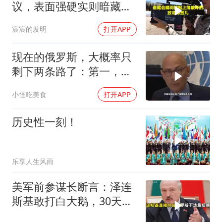
议，表面强硬实则暗藏玄
机
宸宸的发明
打开APP
现在的俄罗斯，大概率只
剩下两条路了：第一，把
吞进去的地盘全部吐出来
小怪吃美食
打开APP
历史性一刻！
乐享人生风雨
美军前参谋长断言：泽连
斯基敢打白大鹅，30天内
大乌必投降