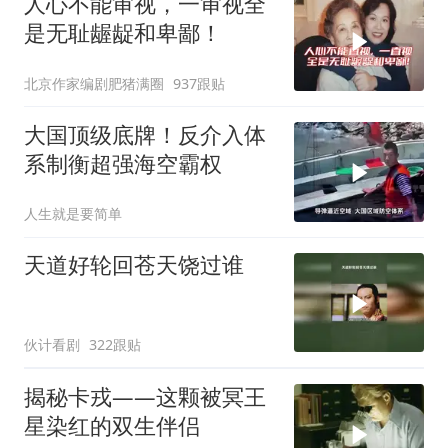
人心不能审视，一审视全
是无耻龌龊和卑鄙！
北京作家编剧肥猪满圈
937跟贴
大国顶级底牌！反介入体
系制衡超强海空霸权
人生就是要简单
天道好轮回苍天饶过谁
伙计看剧
322跟贴
揭秘卡戎——这颗被冥王
星染红的双生伴侣