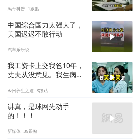
冯哥科普
1跟贴
中国综合国力太强大了，
美国迟迟不敢行动
汽车乐乐说
我工资卡上交我爸10年，
丈夫从没意见。我生病住
院急需手术费时
今日养生之道
8跟贴
讲真，是球网先动手
的！！！
新媒体
39跟贴