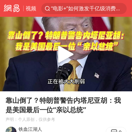
视频
“电影+”如何激发千亿级消费新活力？
预计“白海豚”明晚将在浙江舟山到福建福鼎一带沿海登陆
实时追踪台风白海豚
用AI造出新病毒意味着什么
美股创4月份以来最大单周涨幅
云南一地过火把节意外灼伤16人
俄黑客称掌握北约直接参与袭俄证据
00:00
20:10
泰国校园枪击事件已致8死30余伤
Play
Ent
full
王虹邓煜的同学获统计学界诺贝尔奖
靠山倒了？特朗普警告内塔尼亚胡：我
是美国最后一位“亲以总统”
“东北超”哈尔滨主场收官战小贴士
声明：个人原创，仅供参考
微信新功能：你可以“撤回”你的撤回
铁血江湖人