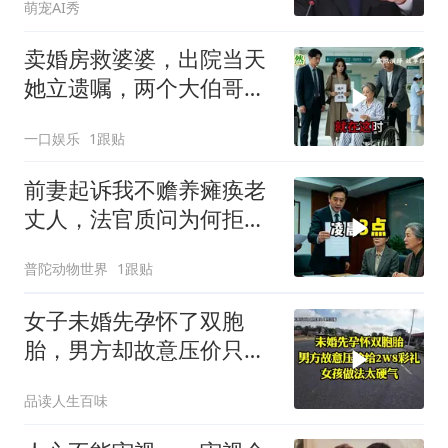
萌宠AI秀
卖婚房救婆婆，出院当天
她立遗嘱，两个大伯哥傻
眼
一口娱乐
1跟贴
前妻起诉我不赡养瘫痪老
丈人，法官质问为何拒不
履行赡养义务
普陀动物世界
1跟贴
女子未婚先孕怀了双胞
胎，男方却故意压价只给
2万8彩礼
品读人生百味