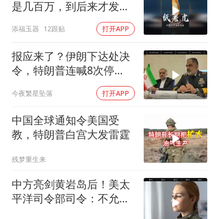
是几百万，到后来才发现
原来是个纸老虎。#和田
添福玉器
12跟贴
打开APP
玉 #玉文化 #珠宝首饰 #
玉石魅力
报应来了？伊朗下达处决
令，特朗普连喊8次停
手，海外资产遭清算
今夜繁星坠落
打开APP
中国全球通知令美国受
教，特朗普白宫大发雷霆
残梦重生来
中方亮剑黄岩岛后！美太
平洋司令部司令：不允许
任何国家主宰印太