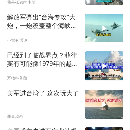
我是孤独的小船
解放军亮出“台海专攻”大
炮，一炮覆盖整个海峡，
有人该睡不着了
小雪有话说
已经到了临战界点？菲律
宾有可能像1979年的越南
下场吗？
万物科普菌
美军进台湾了 这次玩大了
课桌动画