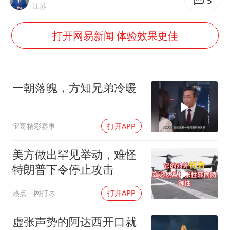
陈思诚零点晒照为佟丽娅庆生
5
江苏
夏日经济乘“热”而上 消费市场向“新”而行
打开网易新闻 体验效果更佳
36岁男演员成景区NPC后人气爆棚
身体出现这几个信号可能是肝在求救
宇树王兴兴被问了360多个问题
一朝落魄，方知兄弟冷暖
几元成本的AI广告导致千万市值蒸发
台当局重金为“台独”织“皇帝新衣”
宝哥精彩赛事
打开APP
乐享全民健身 共筑健康中国
美方做出罕见举动，难怪
特朗普下令停止攻击
热点一网打尽
打开APP
虚张声势的阿达西开口就