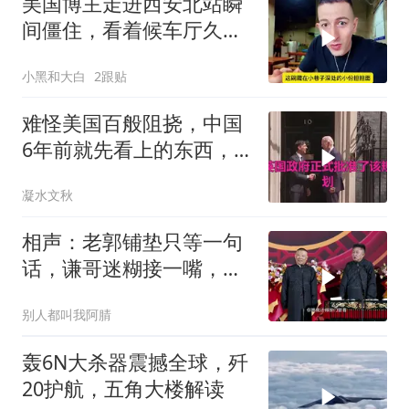
美国博主走进西安北站瞬
间僵住，看着候车厅久久
说不出话语
小黑和大白
2跟贴
难怪美国百般阻挠，中国
6年前就先看上的东西，
特朗普想要截胡？
凝水文秋
相声：老郭铺垫只等一句
话，谦哥迷糊接一嘴，包
袱瞬间完成升华
别人都叫我阿腈
轰6N大杀器震撼全球，歼
20护航，五角大楼解读