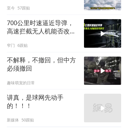
至今
57跟贴
700公里时速逼近导弹，
高速拦截无人机能否改写
防空
窄门
6跟贴
不解释，不撤回，但中方
必须撤回
趣味萌宠的日常
讲真，是球网先动手
的！！！
新媒体
50跟贴