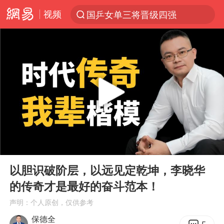
视频
国乒女单三将晋级四强
光影经济撬动暑期消费新蓝海
三警齐发！多地10级以上雷暴大风
马克·艾伦退出斯诺克中国公开赛
日本发布排名：“中国第一，美日德韩英法居后”
央视新主播李秋莹孙亚鹏亮相
情侣平潭拍日出坠崖1死1伤
00:00
10:08
大V：马科斯把路走绝了
Play
Ent
full
白海豚将正面袭击贯穿浙江
以胆识破阶层，以远见定乾坤，李晓华
的传奇才是最好的奋斗范本！
购飞机票7分钟后退票被扣2022元
声明：个人原创，仅供参考
杭州全市有序停课
保德全