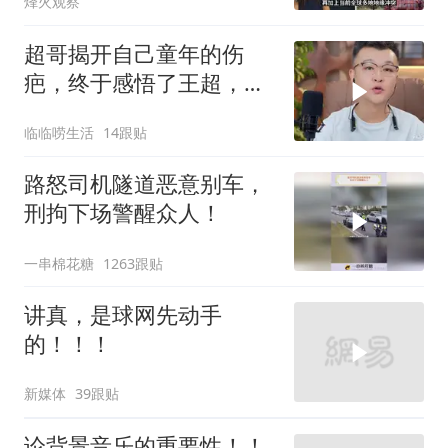
烽火观察
超哥揭开自己童年的伤
疤，终于感悟了王超，他
决定接妈妈回来养老
临临唠生活
14跟贴
路怒司机隧道恶意别车，
刑拘下场警醒众人！
一串棉花糖
1263跟贴
讲真，是球网先动手
的！！！
新媒体
39跟贴
论背景音乐的重要性！！