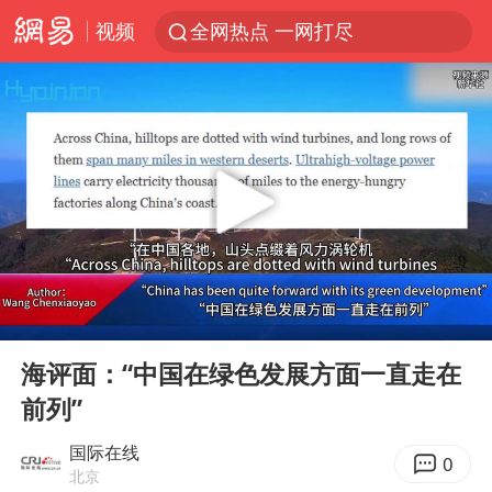
视频
全网热点 一网打尽
00:00
03:23
Play
Ent
full
海评面：“中国在绿色发展方面一直走在
前列”
国际在线
0
北京