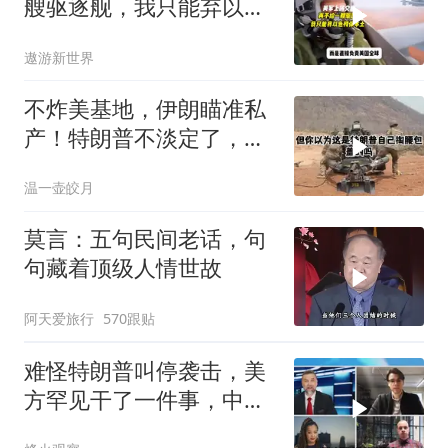
艘驱逐舰，我只能弃以色
列保本土
遨游新世界
不炸美基地，伊朗瞄准私
产！特朗普不淡定了，被
死死捏住七寸
温一壶皎月
莫言：五句民间老话，句
句藏着顶级人情世故
阿天爱旅行
570跟贴
难怪特朗普叫停袭击，美
方罕见干了一件事，中方
智库预测有事发生