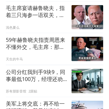
毛主席宴请赫鲁晓夫，指
着三只海参一语双关，赫
鲁晓夫听完直冒汗
浅色夏么
59年赫鲁晓夫指责周恩来
不懂外交，毛主席：那我
也送你一顶帽子
天生的牛马
公司分红我到手9块9，同
事最低100万，经理还劝
我续签，我笑了：不签了
苏有朋影音馆
2跟贴
美军上将交底：再不给一