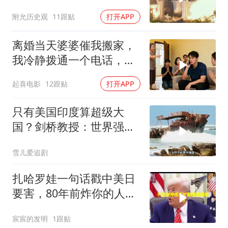
背后这步棋太狠了
附允历史观
11跟贴
打开APP
离婚当天婆婆催我搬家，
我冷静拨通一个电话，全
家跪求我别走
起喜电影
12跟贴
打开APP
只有美国印度算超级大
国？剑桥教授：世界强国
只有4个，没有印度
雪儿爱追剧
扎哈罗娃一句话戳中美日
要害，80年前炸你的人，
给你撑核保护伞
宸宸的发明
1跟贴