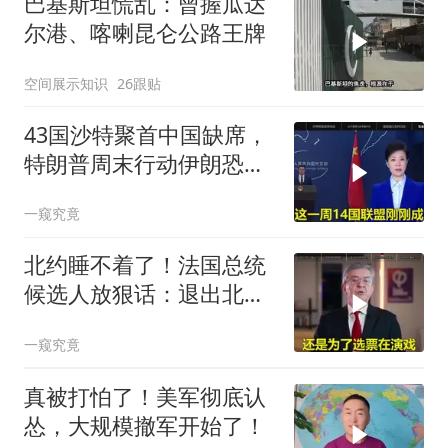
巴基斯坦慌乱：曾握瓜达
尔港、喀喇昆仑公路王牌
空间展示知识
26跟贴
43国沙特聚首中国缺席，
特朗普周末行动伊朗恐遭
殃
一窥究竟
北约睡不着了！法国总统
候选人放狠话：退出北
约，和中国合作！
一窥究竟
真被打怕了！美军彻底认
怂，大规模撤军开始了！