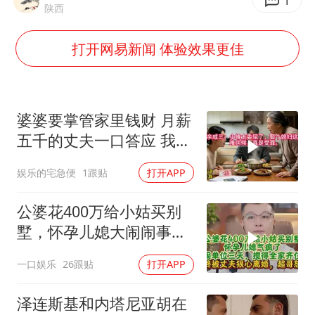
被错换37年女子起诉医院：本不需辍学
1
陕西
河南：领导干部要带头休假
打开网易新闻 体验效果更佳
中方公布5项对美反制措施
男子出狱前8天被改判死缓
13岁少年白天写作业晚上夜市炒粉
婆婆要掌管家里钱财 月薪
四预警齐发！双台风影响多个海域
五千的丈夫一口答应 我拒
交工资卡不做饭
华为新款折叠屏电脑24999元起
娱乐的宅急便
1跟贴
打开APP
坚持党全面领导和党中央集中统一领导
公婆花400万给小姑买别
墅，怀孕儿媳大闹闹事，
被老公狠心离婚
一口娱乐
26跟贴
打开APP
泽连斯基和内塔尼亚胡在