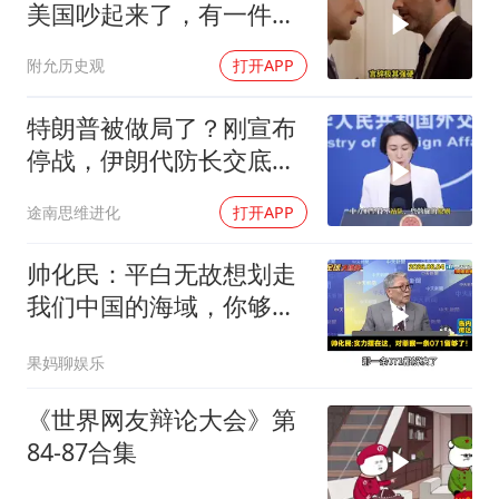
美国吵起来了，有一件事
让他俩都很愤怒
附允历史观
打开APP
特朗普被做局了？刚宣布
停战，伊朗代防长交底，
中国预判果真应验
途南思维进化
打开APP
帅化民：平白无故想划走
我们中国的海域，你够格
吗？
果妈聊娱乐
《世界网友辩论大会》第
84-87合集