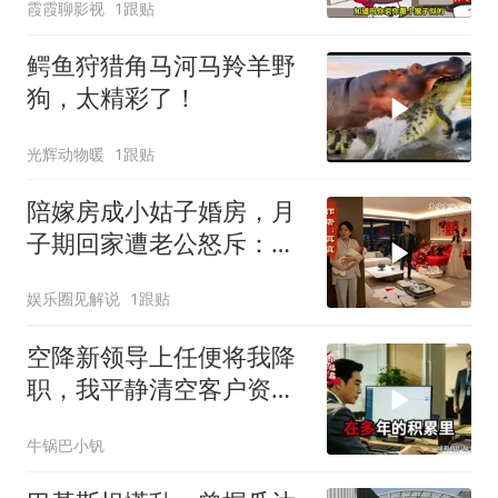
霞霞聊影视
1跟贴
鳄鱼狩猎角马河马羚羊野
狗，太精彩了！
光辉动物暖
1跟贴
陪嫁房成小姑子婚房，月
子期回家遭老公怒斥：带
女儿滚蛋！
娱乐圈见解说
1跟贴
空降新领导上任便将我降
职，我平静清空客户资
源，他事后求我回来稳住
牛锅巴小钒
业务