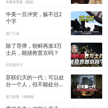
华庭讲美食
2跟贴
中美一旦冲突，躲不过2
个字
原广工业
除了导弹，朝鲜再派3万
士兵，能拯救普京吗？
刘乐观天下
苏联幻灭的一代：可以处
分一个人，但不能处分一
种渴望
捉刀世界
148跟贴