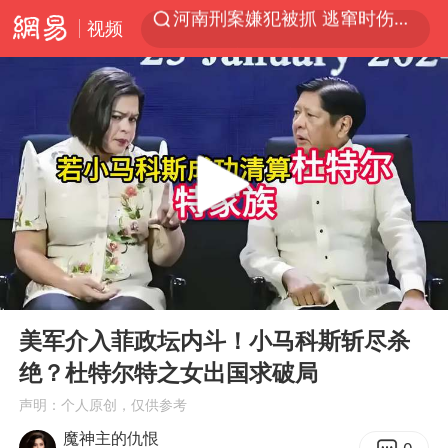
视频
WTT横滨冠军赛国乒女单三将晋级四强
光影经济撬动暑期消费新蓝海
陈思诚零点晒照为佟丽娅庆生
马克·艾伦退出斯诺克中国公开赛
郑丽文：台湾从来没有“独立”过
新疆优化调整景区内自驾服务费
情侣在平潭拍日出时坠崖致一死一伤
00:00
11:24
茅台部分直营店飞天茅台提价
Play
Ent
full
白海豚将正面袭击贯穿浙江
美军介入菲政坛内斗！小马科斯斩尽杀
绝？杜特尔特之女出国求破局
酒店回应车内过夜被收150元
声明：个人原创，仅供参考
黄金牛市回来了吗
魔神主的仇恨