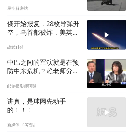
去向成谜
星空解密站
俄开始报复，28枚导弹升
空，乌首都被炸，美英法
德失声
战武科普
中巴之间的军演就是在预
防中东危机？赖老师分析
解放军比美军厉害
邮轮摄影师阿嗵
讲真，是球网先动手
的！！！
新媒体
40跟贴