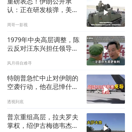
重磅表态！伊朗公开承
认：正在研发核弹，美以
弃核伊朗才会弃核
周哥一影视
1979年中央高层调整，陈
云反对汪东兴担任领导职
务
风月得自难寻
特朗普急忙中止对伊朗的
空袭行动，他在忌惮什
么，谁出手拦阻
透视到底
普京重组高层，拉夫罗夫
掌权，绍伊古梅德韦杰夫