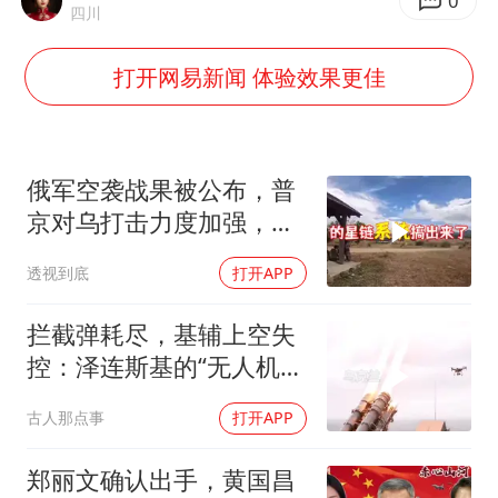
0
酒店花洒现排泄物住客索赔遭拒
四川
杭州全市有序停课
打开网易新闻 体验效果更佳
上四休三，但降薪1000元，你接受吗？
泰国初中生饮弹自尽前开了26枪
36岁男演员成景区NPC后人气爆棚
俄军空袭战果被公布，普
梁家辉：到内地拍戏不是北上是回归
京对乌打击力度加强，泽
连斯基难有作为
全民健身事业高质量发展
透视到底
打开APP
乐享全民健身 共筑健康中国
拦截弹耗尽，基辅上空失
控：泽连斯基的“无人机神
话”为何突然没人提了
古人那点事
打开APP
郑丽文确认出手，黄国昌