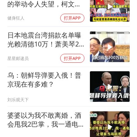
的举动令人失望，柯文哲
要再度搅局？
健身狂人
打开APP
日本地震台湾捐款名单曝
光赖清德10万！萧美琴20
万，郑丽文100万
星星邮递员
打开APP
乌：朝鲜导弹要入俄！普
京现在有多难？
刘乐观天下
婆婆以为我不敢离婚，酒
会甩我2巴掌，我一通电
话让婆家当场懵了