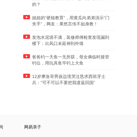
的？
姐姐的“硬核教育”，用黄瓜向弟弟演示“门
夹手”，网友：果然言传不如身教！
发泡水泥填不满，装修师傅检查发现漏到
楼下：出风口未延伸到外墙
爸爸钓一天鱼一无所获，母女俩临时接管
钓位，用玩具鱼竿钓上大鱼
12岁摩洛哥男孩边境哭泣恳求西班牙士
兵：“可不可以不要把我遣返回国”
尚
网易亲子