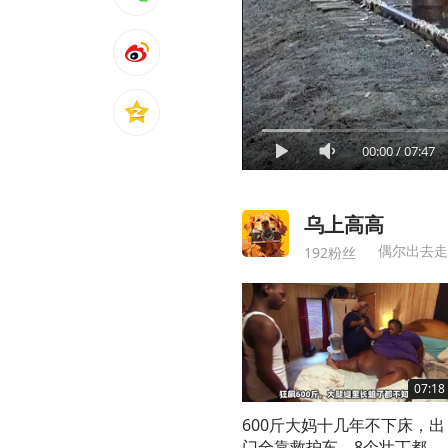
00:00
/
07:47
乌上高高
偶尔出去走
192粉丝
07:18
600斤大妈十几年不下床，出
门全靠救护车，8个壮丁都抬