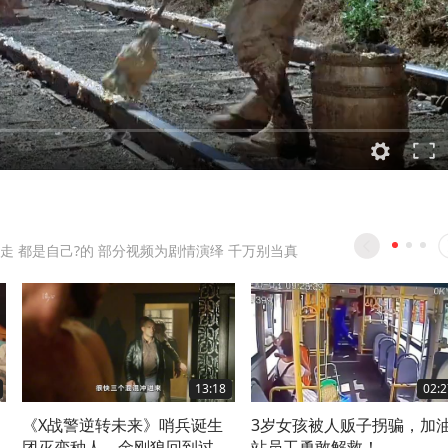
走 都是自己?的 部分视频为剧情演绎 千万别当真
13:18
02:2
《X战警逆转未来》哨兵诞生
3岁女孩被人贩子拐骗，加
团灭变种人，金刚狼回到过去
站员工勇敢解救！