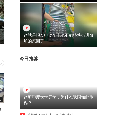
这就是报废电动车电池不能整块扔进熔
炉的原因了
今日推荐
这所印度大学开学，为什么我国如此重
7
08:04
04:30
视？
油
2022春节档5部影片爆炸点
83岁大叔是河南临颍县人支
评，不怕剧透的抓紧上车！
大西北到甘肃如今铁路退休