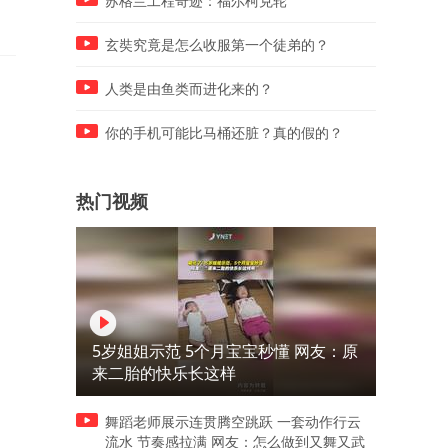
苏格兰工程奇迹：福尔柯克轮
度晚
玄奘究竟是怎么收服第一个徒弟的？
人类是由鱼类而进化来的？
你的手机可能比马桶还脏？真的假的？
热门视频
5岁姐姐示范 5个月宝宝秒懂 网友：原
来二胎的快乐长这样
舞蹈老师展示连贯腾空跳跃 一套动作行云
流水 节奏感拉满 网友：怎么做到又舞又武