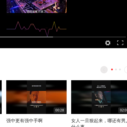
00:28
02:0
强中更有强中手啊
女人一旦狠起来，哪还有男
什么事