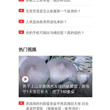
苏格兰工程奇迹：福尔柯克轮
玄奘究竟是怎么收服第一个徒弟的？
人类是由鱼类而进化来的？
你的手机可能比马桶还脏？真的假的？
热门视频
男子上山采菌偶然发现鸡枞菌窝，原地
守1天等它长大：挖了140多朵
美国渔民钓获鲨鱼徒手将其拽回大海 目击
者直呼震惊 （视频来源：参考消息）