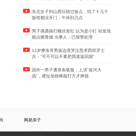
东北女子到山西玩错过饭点，找了十几个
饭馆都没开门：午休到几点
男子偶遇路灯螺丝发红 以为是小灯 却发现
能点燃香烟 当事人：已报警处理
12岁摩洛哥男孩边境哭泣恳求西班牙士
兵：“可不可以不要把我遣返回国”
国外一男子遭章鱼吸脸，上演“拔河大
战”，硬扯加铁棒敲打方才挣脱
尚
网易亲子