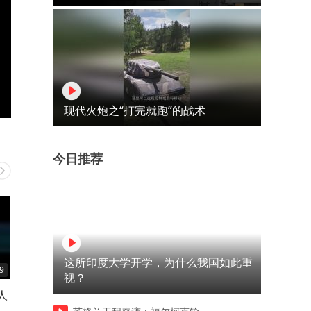
现代火炮之“打完就跑”的战术
今日推荐
这所印度大学开学，为什么我国如此重
9
01:31
00:47
视？
人
表面看似人畜无害的女孩，背
为了摧毁鬼子的根据地，武
地里连父亲都不放过
队利用迫击炮远程射击