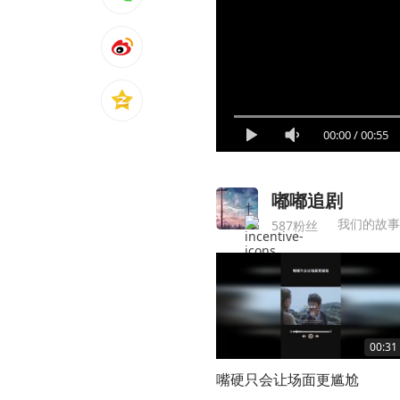
00:00
/
00:55
嘟嘟追剧
我们的故事
587粉丝
00:31
嘴硬只会让场面更尴尬