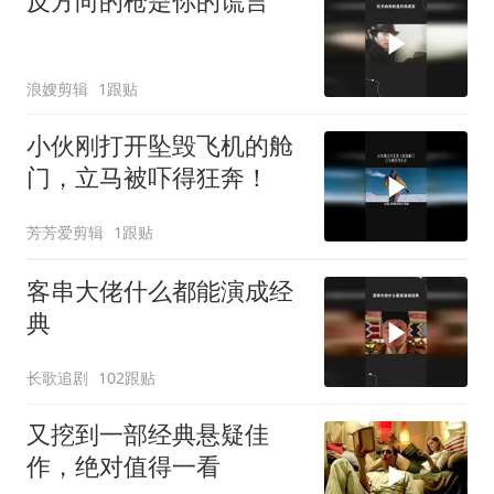
反方向的枪是你的谎言
浪嫂剪辑
1跟贴
小伙刚打开坠毁飞机的舱
门，立马被吓得狂奔！
芳芳爱剪辑
1跟贴
客串大佬什么都能演成经
典
长歌追剧
102跟贴
又挖到一部经典悬疑佳
作，绝对值得一看