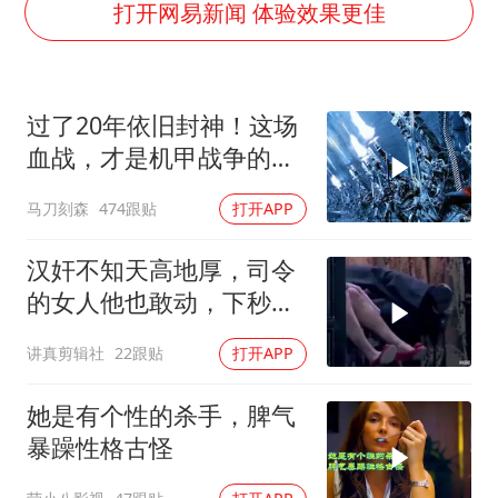
吉林一“温度计大楼”读数爆表
打开网易新闻 体验效果更佳
房主任回应争议
把党建设得更加坚强有力
过了20年依旧封神！这场
村民谈“梅姨”：叫的其实是“媒姨”
血战，才是机甲战争的真
东方甄选被判赔偿江小白30万元
正天花板
马刀刻森
474跟贴
打开APP
中国养老床位“三连降”
奋进开新局 实干挑大梁
汉奸不知天高地厚，司令
的女人他也敢动，下秒就
没命 (1)
讲真剪辑社
22跟贴
打开APP
她是有个性的杀手，脾气
暴躁性格古怪