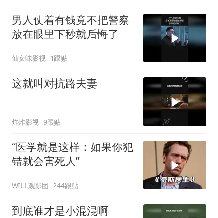
男人仗着有钱竟不把警察
放在眼里下秒就后悔了
仙女味影视
1跟贴
这就叫对抗路夫妻
炸炸影视
9跟贴
“医学就是这样：如果你犯
错就会害死人”
WILL观影团
244跟贴
到底谁才是小混混啊