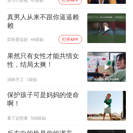
莹小八影视
47跟贴
打开APP
真男人从来不跟你逼逼赖
赖
弈秋爱追剧
44跟贴
打开APP
果然只有女性才能共情女
性，结局太爽！
润林手工
1跟贴
保护孩子可是妈妈的使命
啊！
看了还想看
508跟贴