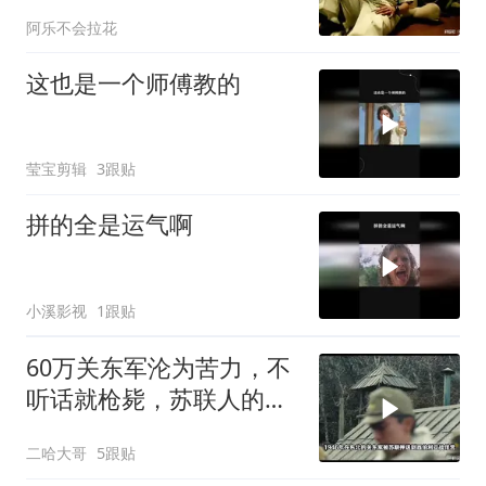
阿乐不会拉花
这也是一个师傅教的
莹宝剪辑
3跟贴
拼的全是运气啊
小溪影视
1跟贴
60万关东军沦为苦力，不
听话就枪毙，苏联人的做
法够狠辣
二哈大哥
5跟贴