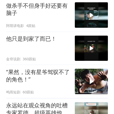
做杀手不但身手好还要有
脑子
阿萌讲电影
4跟贴
他只是到家了而已！
金帘说剧
360跟贴
“果然，没有星爷驾驭不了
的角色！”
鸣雨短剧
60跟贴
永远站在观众视角的吐槽
专家罗德，超级英雄他都