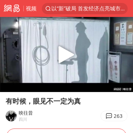
视频
以“新”破局 首发经济点亮城市消费活力
青海拉面告别“兰州拉面”
U17国足三战全胜
我国编制完成新版全月地质图
法国下周开始禁止未经同意的电话营销
台风白海豚或吞掉台风鲸鱼
巡查组提问 工作人员偷用手机查答案
00:00
01:40
看守所辅警收受10万获刑1年
Play
Ent
full
宇树科技 打新
有时候，眼见不一定为真
多地要求领导干部带头休假
映往昔
263
四川
80后女柜员逆袭成4200亿银行副行长