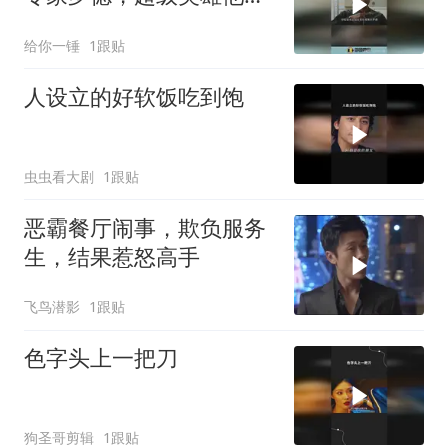
调侃了个遍
给你一锤
1跟贴
人设立的好软饭吃到饱
虫虫看大剧
1跟贴
恶霸餐厅闹事，欺负服务
生，结果惹怒高手
飞鸟潜影
1跟贴
色字头上一把刀
狗圣哥剪辑
1跟贴