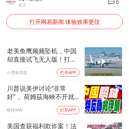
国乒男单横滨冠军赛全军覆没
0
重庆
38岁演员求职万岁山NPC成功
打开网易新闻 体验效果更佳
国防部：中国军队坚决反制任何闹海挑衅图谋
日本试射“战斧”导弹，国防部回应
胡彦斌韩磊 谁帮谁
老美鱼鹰频频坠机，中国
夯实基础开新局
却直接试飞无人版！打着
民用旗号暗藏军备底牌
小雪有话说
打开APP
川普说美伊讨论“非常
好”， 荷姆茲海峽不开就
出重拳｜帅化民.孙大千.
蛙哇WW
打开APP
谢寒冰｜辣晚报20260805
美国查获福利欺诈案！法