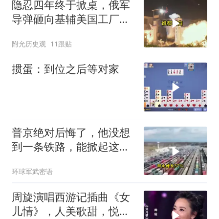
隐忍四年终于掀桌，俄军
导弹砸向基辅美国工厂，
背后这步棋太狠了
附允历史观
11跟贴
掼蛋：到位之后等对家
普京绝对后悔了，他没想
到一条铁路，能掀起这么
大的风浪，中亚格局彻底
环球军武密语
改写
周旋演唱西游记插曲《女
儿情》，人美歌甜，悦耳