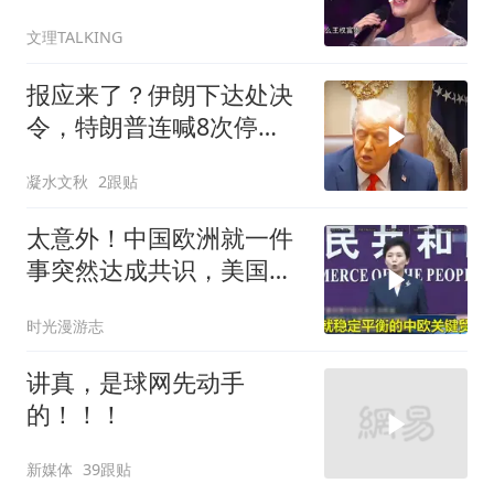
舒心！
文理TALKING
报应来了？伊朗下达处决
令，特朗普连喊8次停
手，海外资产遭清算
凝水文秋
2跟贴
太意外！中国欧洲就一件
事突然达成共识，美国这
回彻底坐不住了？
时光漫游志
讲真，是球网先动手
的！！！
新媒体
39跟贴