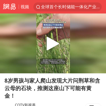
视频
全球首个长时储能一体化产业园量产
台风白海豚已进入24小时警戒线
中国女篮70-67险胜尼日利亚女篮
四川宜宾高县4.9级地震致1死
名创优品回应女子吐槽内裤质量差
上海：台风白海豚或将带来龙卷风
出口禁令驱动有色板块大涨
00:00
00:18
胜宏科技：股票交易异常波动
Play
Ent
full
秋天的第一杯奶茶到底有多火
8岁男孩与家人爬山发现大片问荆草和含
云母的石块，推测这座山下可能有黄
U17国足点球大战淘汰河床晋级决赛
金！
美股存储板块集体大跌
CQTV新视界