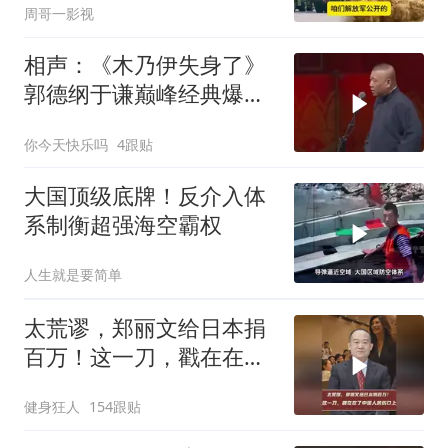
周哥一影视
相声：《木乃伊失身了》
郭德纲于谦巅峰经典爆笑
相声太搞笑太逗了
你今天快乐吗
4跟贴
大国顶级底牌！反介入体
系制衡超强海空霸权
人生就是要简单
太荒谬，郑丽文给日本捐
百万！这一刀，戳在在了
中国人的伤口上
健身狂人
154跟贴