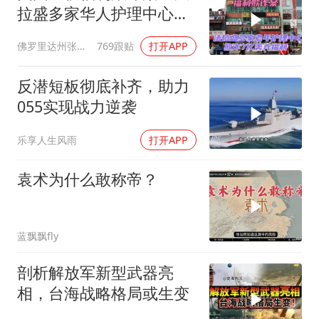
拉盛多家华人护理中心欺
诈7亿美元福利！
佛罗里达州张司令
769跟贴
打开APP
反潜短板彻底补齐，助力
055实现战力逆袭
乐享人生风雨
打开APP
袁术为什么敢称帝？
蓝飘飘fly
剖析解放军新型武器亮
相，台海战略格局或生变