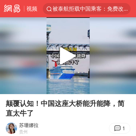
视频
被泰航拒载中国乘客：免费改签没兑现
台风白海豚或在华东沿海登陆
38岁山东财大教授刘海明逝世
因凡蒂诺首次公开道歉
FIFA官方支持因凡蒂诺
人贩子“梅姨”真实姓名曝光
《Monica》填词人黎彼得去世
00:00
00:58
谷歌首席科学家Jeff Dean离职创业
Play
Ent
full
如何把百年大党建设得更加坚强有力
颠覆认知！中国这座大桥能升能降，简
直太牛了
多专业取消艺考 文化工作者要有文化
“银行午休1.5小时”留个窗口行不行
苏珊娜拉
1
贵州