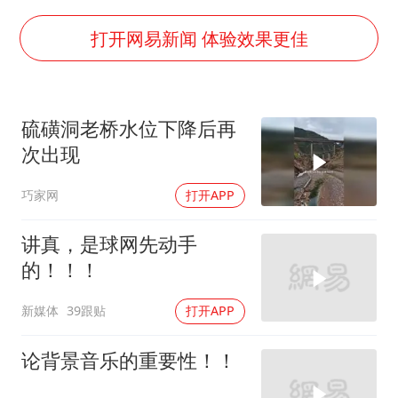
你常吃的兰州拉面要改名了
41岁女子为鼓励女儿考上985研究生
打开网易新闻 体验效果更佳
陕西柞水遭遇暴雨五千余户群众转移
董路致歉：泰国10岁黑人父母是伪造的
硫磺洞老桥水位下降后再
一枚俄导弹都没击落 泽连斯基发声
次出现
总书记关心百姓身边这些民生大事
巧家网
打开APP
讲真，是球网先动手
的！！！
新媒体
39跟贴
打开APP
论背景音乐的重要性！！