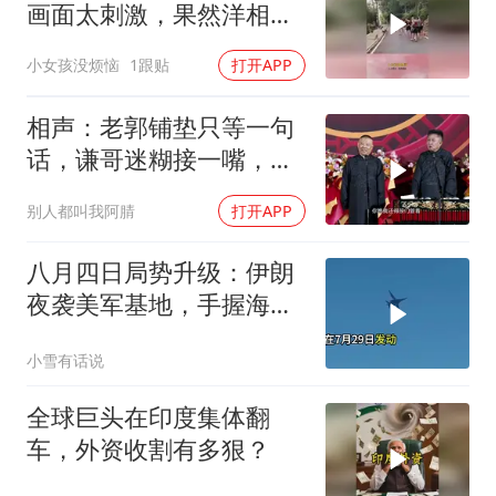
画面太刺激，果然洋相还
得洋人出！
小女孩没烦恼
1跟贴
打开APP
相声：老郭铺垫只等一句
话，谦哥迷糊接一嘴，包
袱瞬间完成升华
别人都叫我阿腈
打开APP
八月四日局势升级：伊朗
夜袭美军基地，手握海峡
筹码提出3000亿诉求
小雪有话说
全球巨头在印度集体翻
车，外资收割有多狠？