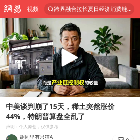
视频
跨界融合拉长夏日经济消费链条
上海轨交全网络地面高架区段限速运行
拜登前列腺癌恶化
四川宜宾5.5级地震后余震为何不断
“伊斯兰版北约”出现
2026年7月份居民消费价格同比上涨0.5%
台铃电动车仅骑一年就断电趴窝
00:00
04:08
浙江海域将现5到8米巨浪到狂浪
Play
Ent
full
上海中心城区暴雨预警由橙变红
中美谈判崩了15天，稀土突然涨价
44%，特朗普算盘全乱了
以军士兵把枪口对准中国记者
声明：个人原创，仅供参考
白海豚在海上打了个结
胡同里有只猫A