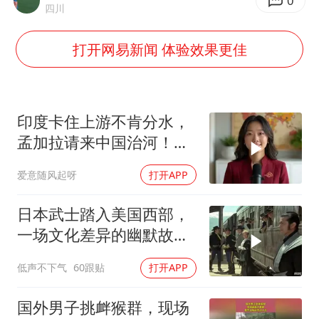
方桃子代言广告视频已下架
0
四川
外国游客的“中国游三件套”火了
打开网易新闻 体验效果更佳
上海大部迎大暴雨
一周大涨超7% 金价为何突然上涨
WTT横滨冠军赛女单四强国乒占三席
印度卡住上游不肯分水，
谢霆锋演唱会隔空祝王菲生日快乐
孟加拉请来中国治河！一
条河如何改写南亚 ？
构建更高水平的全民健身公共服务体系
爱意随风起呀
打开APP
日本武士踏入美国西部，
一场文化差异的幽默故事
即将开
低声不下气
60跟贴
打开APP
国外男子挑衅猴群，现场