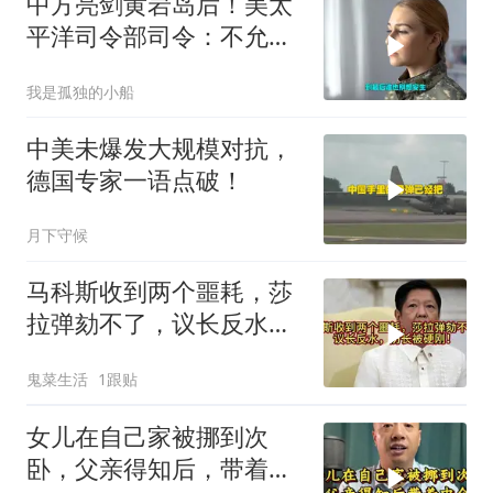
中方亮剑黄岩岛后！美太
平洋司令部司令：不允许
任何国家主宰印太
我是孤独的小船
中美未爆发大规模对抗，
德国专家一语点破！
月下守候
马科斯收到两个噩耗，莎
拉弹劾不了，议长反水，
防长被硬刚！
鬼菜生活
1跟贴
女儿在自己家被挪到次
卧，父亲得知后，带着中