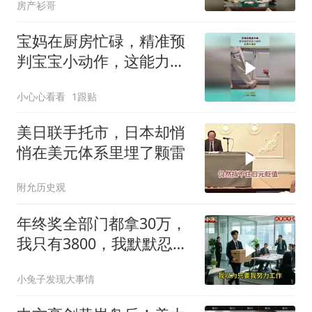
房产衫哥
宝妈在厨房忙碌，精准预
判宝宝小动作，这能力满
分！
小心心看看
1跟贴
美日联手托市，日本却悄
悄在美元体系里埋了颗雷
附允历史观
年终奖全部门都拿30万，
我只有3800，我默默忍
受，七天后合同到期我离
小兔子发现大事情
职