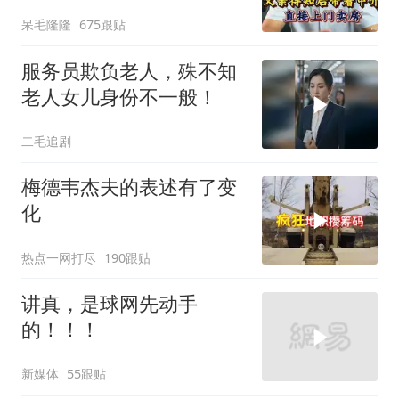
介直接上门卖房
呆毛隆隆
675跟贴
服务员欺负老人，殊不知
老人女儿身份不一般！
二毛追剧
梅德韦杰夫的表述有了变
化
热点一网打尽
190跟贴
讲真，是球网先动手
的！！！
新媒体
55跟贴