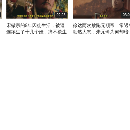
02:28
03:0
专
宋徽宗的8年囚徒生活，被逼
徐达两次放跑元顺帝，常遇
连续生了十几个娃，痛不欲生
勃然大怒，朱元璋为何却暗
称赞呢？