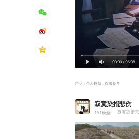
00:00
/
06:38
声明：个人原创，仅供参考
寂寞染指悲伤
寂寞染指悲
151粉丝