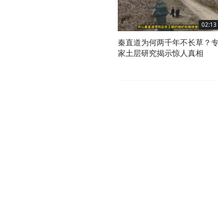
02:13
秦直道为何两千年不长草？
家土层研究揭示惊人真相