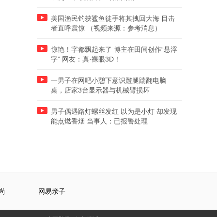
美国渔民钓获鲨鱼徒手将其拽回大海 目击
者直呼震惊 （视频来源：参考消息）
惊艳！字都飘起来了 博主在田间创作“悬浮
字” 网友：真·裸眼3D！
一男子在网吧小憩下意识蹬腿踹翻电脑
桌，店家3台显示器与机械臂损坏
男子偶遇路灯螺丝发红 以为是小灯 却发现
能点燃香烟 当事人：已报警处理
尚
网易亲子