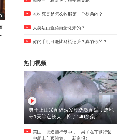
苏格兰工程奇迹：福尔柯克轮
玄奘究竟是怎么收服第一个徒弟的？
0
02:00
03:18
春
长平之战中，白起为何禁止士
武则天活到81岁，临终前说
人类是由鱼类而进化来的？
暗
兵吃羊肉呢？看完才知名不虚
10个字，让武氏家族免遭灭
传
之灾
你的手机可能比马桶还脏？真的假的？
热门视频
男子上山采菌偶然发现鸡枞菌窝，原地
守1天等它长大：挖了140多朵
美国一场追捕行动中，一男子在车辆行驶
中爬上车顶跳舞。（新京报）