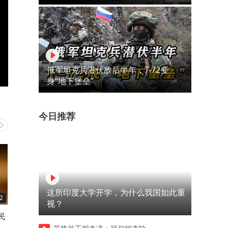
俄军坦克兵潜伏敌后半年，T-72变
身“地下堡垒”
今日推荐
这所印度大学开学，为什么我国如此重
2
00:39
00:35
视？
民
石桥铺科园路。。。它好吃到
多少次来大坪，就为了这一
没有对手！！！
脆皮肥肠蛙…。