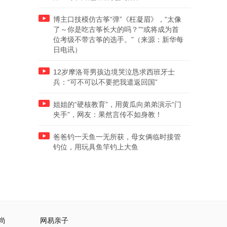
博主口技模仿古筝“弹”《枉凝眉》，“太像
了～你是吃古筝长大的吗？”“或将成为首
位考级不带古筝的选手。”（来源：新华每
日电讯）
12岁摩洛哥男孩边境哭泣恳求西班牙士
兵：“可不可以不要把我遣返回国”
姐姐的“硬核教育”，用黄瓜向弟弟演示“门
夹手”，网友：果然言传不如身教！
爸爸钓一天鱼一无所获，母女俩临时接管
钓位，用玩具鱼竿钓上大鱼
尚
网易亲子