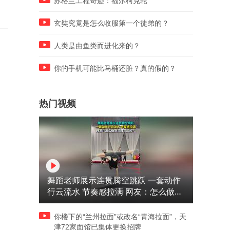
苏格兰工程奇迹：福尔柯克轮
玄奘究竟是怎么收服第一个徒弟的？
人类是由鱼类而进化来的？
你的手机可能比马桶还脏？真的假的？
热门视频
舞蹈老师展示连贯腾空跳跃 一套动作
行云流水 节奏感拉满 网友：怎么做到
又舞又武的？
你楼下的“兰州拉面”或改名“青海拉面”，天
津72家面馆已集体更换招牌