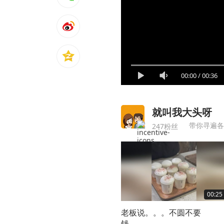
00:00
/
00:36
就叫我大头呀
带你寻遍各
247粉丝
00:25
老板说。。。不圆不要
钱。。。。。