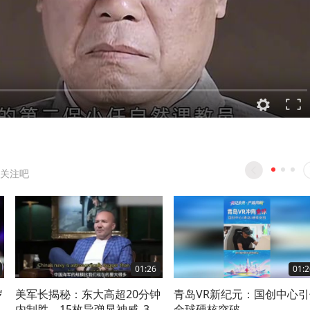
关注吧
01:26
01:2
岁
美军长揭秘：东大高超20分钟
青岛VR新纪元：国创中心引
内制胜，15枚导弹显神威_3
全球硬核突破