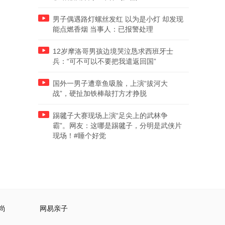
男子偶遇路灯螺丝发红 以为是小灯 却发现
能点燃香烟 当事人：已报警处理
12岁摩洛哥男孩边境哭泣恳求西班牙士
兵：“可不可以不要把我遣返回国”
国外一男子遭章鱼吸脸，上演“拔河大
战”，硬扯加铁棒敲打方才挣脱
踢毽子大赛现场上演“足尖上的武林争
霸”。网友：这哪是踢毽子，分明是武侠片
现场！#睡个好觉
尚
网易亲子