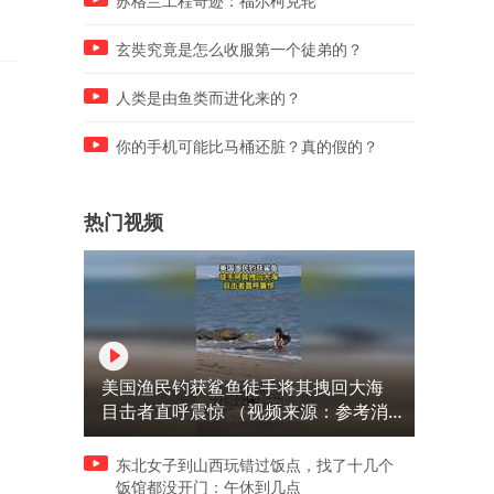
苏格兰工程奇迹：福尔柯克轮
玄奘究竟是怎么收服第一个徒弟的？
人类是由鱼类而进化来的？
你的手机可能比马桶还脏？真的假的？
热门视频
美国渔民钓获鲨鱼徒手将其拽回大海
目击者直呼震惊 （视频来源：参考消
息）
东北女子到山西玩错过饭点，找了十几个
饭馆都没开门：午休到几点