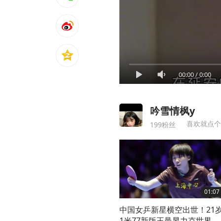
00:00
/
0:00
吟雪情枫y
喜欢就点个
199粉丝
01:07
中国女乒新星横空出世！21
1米77新版王曼昱力克世界第