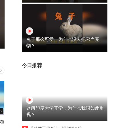
兔子那么可爱，为什么没人把它当宠
物？
今日推荐
这所印度大学开学，为什么我国如此重
6
02:37
01:00
视？
领
基辅仓库遭俄导弹袭击，14死
乌克兰战场新动态：朝鲜兵
27伤氨气泄漏危机_2
阵，120枚导弹神秘进驻俄军