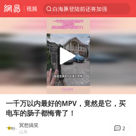
视频
白海豚登陆前还将加强
光影经济撬动暑期消费新蓝海
河南重大刑案嫌犯夏某钢落网
国乒女单三将晋级四强
选专业别因“热门”窄化“热爱”
三警齐发！多地10级以上雷暴大风
情侣平潭拍日出坠崖1死1伤
00:00
00:11
日本发布排名：“中国第一，美日德韩英法居后”
Play
Ent
full
茅台部分直营店飞天茅台提价
一千万以内最好的MPV，竟然是它，买
电车的肠子都悔青了！
白海豚将正面袭击贯穿浙江
宇树王兴兴被问了360多个问题
冥想搞笑
2
山东