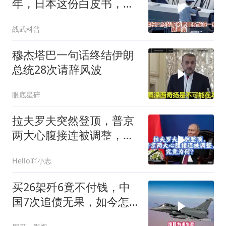
年，日本这份白皮书，等
于自己把家底抖搂干净了
战武科普
穆杰塔巴一句话终结伊朗
总统28次请辞风波
眼底星碎
拉夫罗夫突然登顶，普京
两大心腹接连被调整，究
竟为何？
Hello吖小志
买26架歼6竟不付钱，中
国7次追债无果，如今怎
样了？