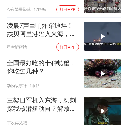
中国，这可能吗？
今夜繁星坠落
17跟贴
打开APP
凌晨7声巨响炸穿迪拜！
杰贝阿里港陷入火海，美
军弹药库告急让中东盟友
星空解密站
打开APP
彻底心寒
全国最好吃的十种螃蟹，
你吃过几种？
动物故事呀
1跟贴
三架日军机入东海，想刺
探我核潜艇动向？解放军
导弹剑指日军基地
下次再见吧