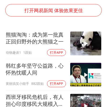
上四休三，但降薪1000元，你接受吗？
几元成本的AI广告导致千万市值蒸发
打开网易新闻 体验效果更佳
唐田赛前发布会上引用《孙子兵法》
台当局重金为“台独”织“皇帝新衣”
熊猫淘淘：成为第一批真
郑丽文：台湾从来没有“独立”过
正回归野外的大熊猫之一
商场现钱学森巨幅海报 负责人回应
动物趣谈1
1跟贴
打开APP
老挝国会主席赛宋蓬逝世
乐享全民健身 共筑健康中国
韩红多年坚守公益路，心
怀热忱暖人间
黄丽搞笑小能手
882跟贴
打开APP
西班牙移民危机后，有人
担心印度移民大规模入侵