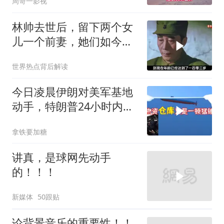
周哥一影视
林帅去世后，留下两个女
儿一个前妻，她们如今过
的怎么样？
世界热点背后解读
今日凌晨伊朗对美军基地
动手，特朗普24小时内服
软
拿铁要加糖
讲真，是球网先动手
的！！！
新媒体
50跟贴
论背景音乐的重要性！！