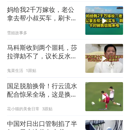
妈给我2千万嫁妆，老公
拿去帮小叔买车，刷卡时
销售给我来电！
雪姐故事多
马科斯收到两个噩耗，莎
拉弹劾不了，议长反水，
防长被硬刚！
鬼菜生活
1跟贴
国足脱胎换骨！行云流水
配合惊呆全场，这是换队
了吗？太强了！
花小猫的美食日常
3跟贴
中国对日出口管制掐了半