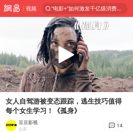
视频
“电影+”如何激发千亿级消费新活力？
全球首个长时储能一体化产业园量产
台风白海豚已进入24小时警戒线
“秋天的第一杯奶茶”6岁了
上海：台风白海豚或将带来龙卷风
四川宜宾市高县4.9级地震致1人死亡
中巨芯：上半年归母净利润1405.77万元
00:00
06:51
38岁演员求职万岁山NPC成功
Play
Ent
full
国乒男单横滨冠军赛全军覆没
女人自驾游被变态跟踪，逃生技巧值得
每个女生学习！《孤身》
U17国足三连胜晋级明日之星半决赛
胡彦斌获《歌手2026》歌王
豆豆影视
14
山东