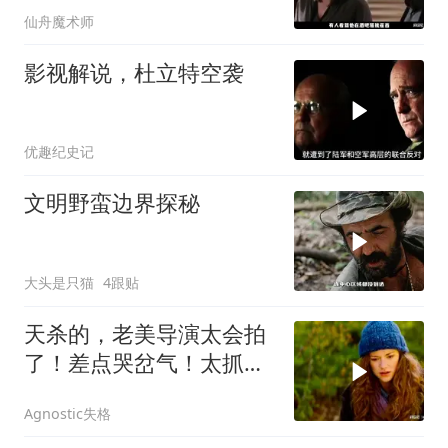
仙舟魔术师
影视解说，杜立特空袭
优趣纪史记
文明野蛮边界探秘
大头是只猫
4跟贴
天杀的，老美导演太会拍
了！差点哭岔气！太抓心
了！看一次哭一次
Agnostic失格