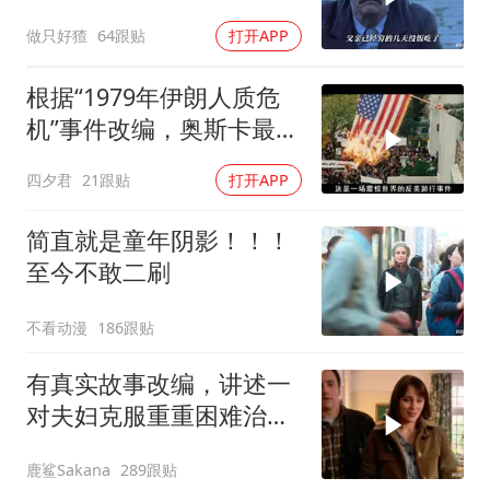
做只好猹
64跟贴
打开APP
根据“1979年伊朗人质危
机”事件改编，奥斯卡最佳
影片
四夕君
21跟贴
打开APP
简直就是童年阴影！！！
至今不敢二刷
不看动漫
186跟贴
有真实故事改编，讲述一
对夫妇克服重重困难治疗
自闭症孩子的故事
鹿鲨Sakana
289跟贴