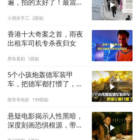
遍，拍的太好了！最震惊
的是真实事件改编
小朋友手工
2跟贴
香港十大奇案之首，雨夜
出租车司机专杀夜归女
胖鱼看剧
1跟贴
5个小孩炮轰德军装甲
车，把德军都打懵了，战
争片
憨哥哥电影
199跟贴
悬疑电影揭示人性黑暗，
深度刻画恐惧根源，带你
体验心灵冲击