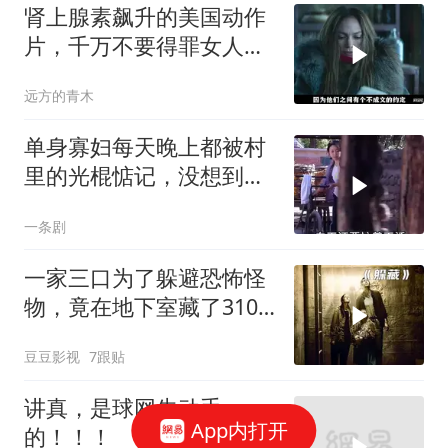
肾上腺素飙升的美国动作
片，千万不要得罪女人，
狠起来比男人凶猛
远方的青木
单身寡妇每天晚上都被村
里的光棍惦记，没想到她
竟这样做
一条剧
一家三口为了躲避恐怖怪
物，竟在地下室藏了310
天！《躲藏》
豆豆影视
7跟贴
讲真，是球网先动手
App内打开
的！！！