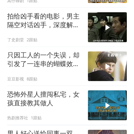
嵩仔聊剧
1跟贴
拍给凶手看的电影，男主
隔空对话凶手，深度解读
背后玄机
了史剧堂
2跟贴
只因工人的一个失误，却
引发了一连串的蝴蝶效
应！惊悚片《凶兆》
豆豆影视
8跟贴
恐怖外星人擅闯私宅，女
孩直接教其做人
热剧推荐社
1跟贴
男人好心送给同事一双