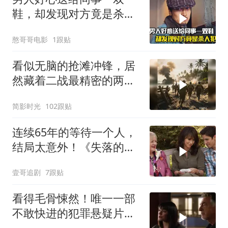
鞋，却发现对方竟是杀人
犯，悬疑犯罪片
憨哥哥电影
1跟贴
看似无脑的抢滩冲锋，居
然藏着二战最精密的两栖
登陆作战体系
简影时光
102跟贴
连续65年的等待一个人，
结局太意外！《失落的情
人节》
壹哥追剧
7跟贴
看得毛骨悚然！唯一一部
不敢快进的犯罪悬疑片，
真相太炸裂