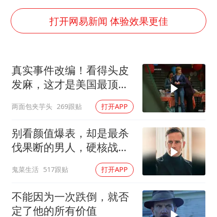
胜宏科技：股票交易异常波动
美股存储板块集体大跌
打开网易新闻 体验效果更佳
东航：国内客票提前14天免费退改
名创优品回应女子吐槽内裤质量差
真实事件改编！看得头皮
日本试射“战斧”导弹，国防部回应
发麻，这才是美国最顶级
胡彦斌韩磊 谁帮谁
刑侦片，全程高能
两面包夹芋头
269跟贴
打开APP
夯实基础开新局
别看颜值爆表，却是最杀
伐果断的男人，硬核战术
犯罪片来袭
鬼菜生活
517跟贴
打开APP
不能因为一次跌倒，就否
定了他的所有价值