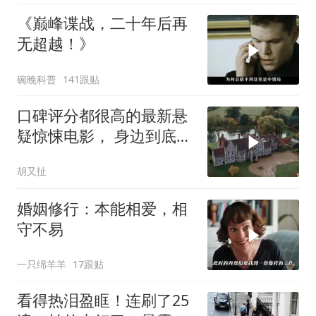
《巅峰谍战，二十年后再
无超越！》
碗晚科普
141跟贴
口碑评分都很高的最新悬
疑惊悚电影， 身边到底可
以相信谁 (2)
胡又扯
婚姻修行：本能相爱，相
守不易
一只绵羊羊
17跟贴
看得热泪盈眶！连刷了25