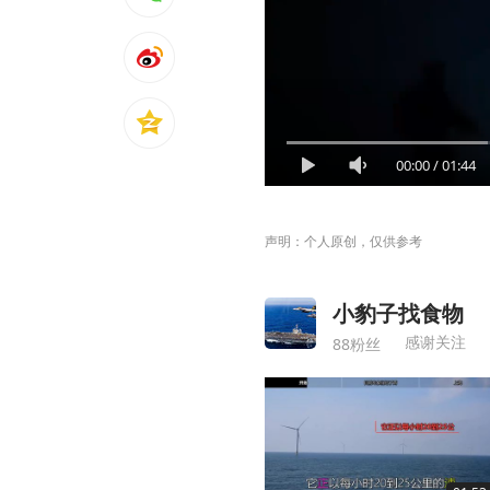
00:00
/
01:44
声明：个人原创，仅供参考
小豹子找食物
感谢关注
88粉丝