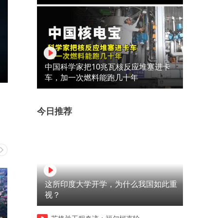
中国科学家把10兆瓦核反应堆塞进卡
车，加一次燃料能跑几十年
今日推荐
这所印度大学开学，为什么我国如此重
视？