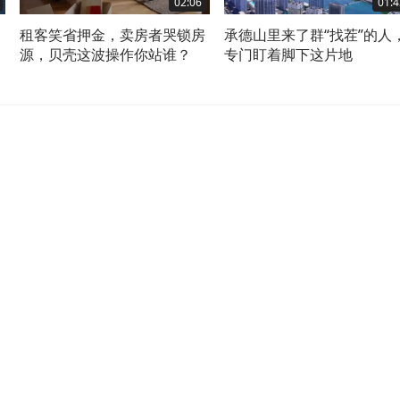
02:06
01:4
，
租客笑省押金，卖房者哭锁房
承德山里来了群“找茬”的人
它
源，贝壳这波操作你站谁？
专门盯着脚下这片地