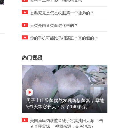
苏格兰工程奇迹：福尔柯克轮
3
02:42
02:00
，
宠物离世只能埋公园？这个行
嘉陵江最大洪峰过境，南充
玄奘究竟是怎么收服第一个徒弟的？
业缺口比你想的更大
这波操作稳了
人类是由鱼类而进化来的？
你的手机可能比马桶还脏？真的假的？
热门视频
男子上山采菌偶然发现鸡枞菌窝，原地
守1天等它长大：挖了140多朵
美国渔民钓获鲨鱼徒手将其拽回大海 目击
者直呼震惊 （视频来源：参考消息）