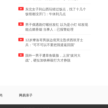
东北女子到山西玩错过饭点，找了十几个
饭馆都没开门：午休到几点
男子偶遇路灯螺丝发红 以为是小灯 却发现
能点燃香烟 当事人：已报警处理
12岁摩洛哥男孩边境哭泣恳求西班牙士
兵：“可不可以不要把我遣返回国”
国外一男子遭章鱼吸脸，上演“拔河大
战”，硬扯加铁棒敲打方才挣脱
尚
网易亲子