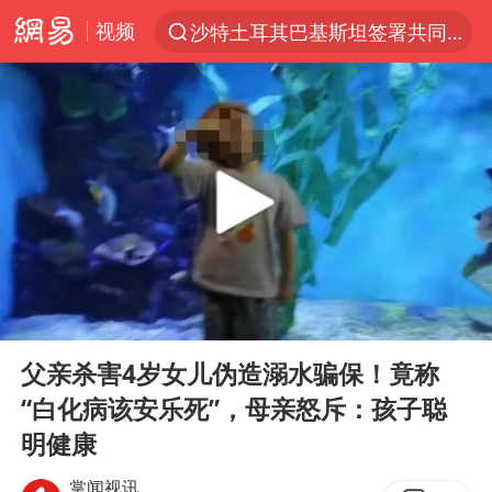
视频
沙特土耳其巴基斯坦签署共同防务协议
“电影+”如何激发千亿级消费新活力？
泉州市委书记张毅恭被查
台风白海豚已进入24小时警戒线
全球首个长时储能一体化产业园量产
台风白海豚或吞并鲸鱼 登陆地点更新
四川宜宾市高县4.9级地震致1人死亡
00:00
00:59
名创优品回应女子吐槽内裤质量差
Play
Ent
full
中巨芯：上半年归母净利润1405.77万元
父亲杀害4岁女儿伪造溺水骗保！竟称
“白化病该安乐死”，母亲怒斥：孩子聪
中国女篮70-67险胜尼日利亚女篮
明健康
U17国足点球大战淘汰河床晋级决赛
掌闻视讯