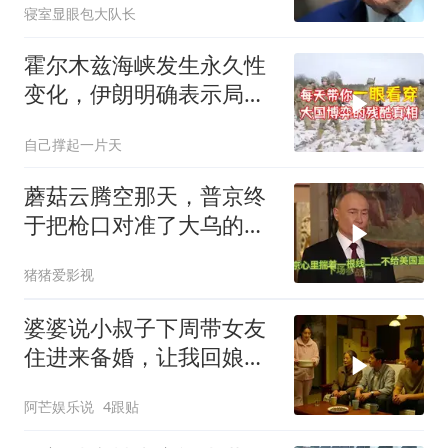
寝室显眼包大队长
霍尔木兹海峡发生永久性
变化，伊朗明确表示局势
不可逆转
自己撑起一片天
蘑菇云腾空那天，普京终
于把枪口对准了大乌的军
火库
猪猪爱影视
婆婆说小叔子下周带女友
住进来备婚，让我回娘家
住2个月，我点头
阿芒娱乐说
4跟贴