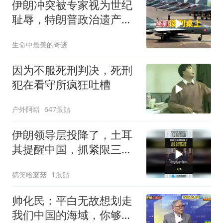
伊朗冲突被专家视为世纪
耻辱，特朗普政治遗产遭
遇毁灭性打击
生命中最美的奇迹
因为不服死刑判决，死刑
犯在看守所疯狂吐槽
户外阿崭
647跟贴
伊朗领导层投降了，土耳
其提醒中国，抓紧限三国
结盟！
搞笑哈蘑菇
1跟贴
帅化民：平白无故想划走
我们中国的海域，你够格