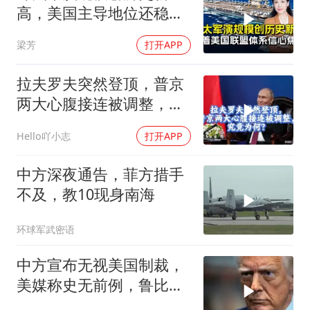
高，美国主导地位还稳得
住吗
梁芳
打开APP
拉夫罗夫突然登顶，普京
两大心腹接连被调整，究
竟为何？
Hello吖小志
打开APP
中方深夜通告，菲方措手
不及，教10现身南海
环球军武密语
中方宣布无视美国制裁，
美媒称史无前例，鲁比
奥：或追加二次制裁