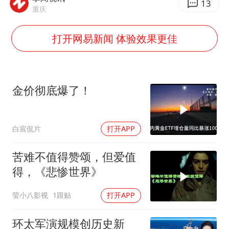
国防部：坚决反制任何闹海挑衅图谋
13
重庆
胡彦斌获《歌手2026》歌王
打开网易新闻 体验效果更佳
秋天的第一杯奶茶到底有多火
38岁演员求职万岁山NPC成功
“今天得有40℃了吧 为啥还不预警”
金价彻底爆了！
百花奖开幕式
我国外贸延续良好增长态势
白宸侃片
打开APP
夯实基础开新局
苦难不值得赞颂，但爱值
得，《悲惨世界》
莹小八影视
1跟贴
打开APP
环太军演规模创历史新