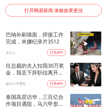
广东雷州通报特教老师招聘违规事件
国防部：坚决反制任何闹海挑衅图谋
打开网易新闻 体验效果更佳
宇树科技中一签需缴款7.54万元
两名乘客在飞机上因调节座椅起冲突
巴纳补刷墙面，焊接工作
女儿为争财产堵门阻挠父亲出殡
完成，米娜纪录片3512
今日立秋你咬秋了吗
水云人
打开APP
夯实基础开新局
任总裁的夫人扣我30万奖
金，我丢下辞职信离开，
当晚她慌忙问：甲方只和
娱乐小可爱蛙
打开APP
你签约
泰国高层访华，三百亿合
作项目遇阻，马六甲形势