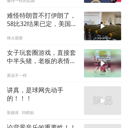
像诗一样的姑娘
难怪特朗普不打伊朗了，
58比32结果已定，美国专
家：一个时代结束
烽火观察
女子玩套圈游戏，直接套
中半头猪，老板的表情让
人心疼
莫说不一样
讲真，是球网先动手
的！！！
新媒体
39跟贴
论背景音乐的重要性！！