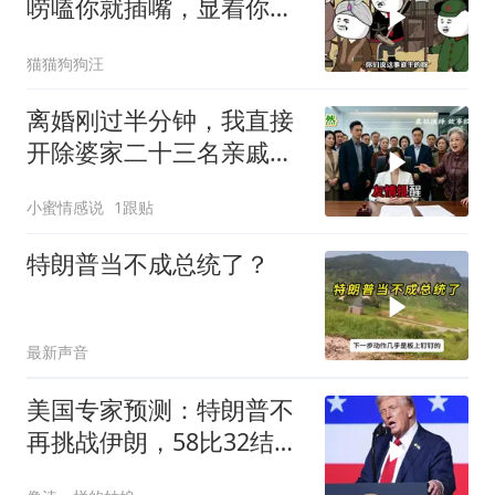
唠嗑你就插嘴，显着你
了？
猫猫狗狗汪
离婚刚过半分钟，我直接
开除婆家二十三名亲戚，
婆婆逢人就说，这家公司
小蜜情感说
1跟贴
归她儿子管理
特朗普当不成总统了？
最新声音
美国专家预测：特朗普不
再挑战伊朗，58比32结果
已定