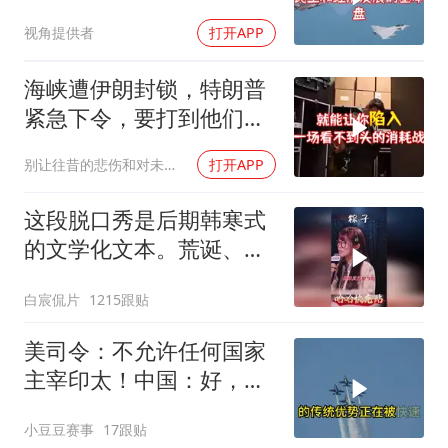
生变
视角提供者
打开APP
海峡遭伊朗封锁，特朗普
紧急下令，要打到他们承
受不住
别让往昔的悲伤和对未来的恐惧
打开APP
这段脱口秀是后期韩寒式
的文学化文本。荒诞、激
愤又温暖
白宸侃片
1215跟贴
美司令：不允许任何国家
主宰印太！中国：好，轰
6N就挂一枚弹升空
小豆豆赛事
17跟贴