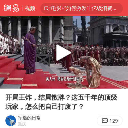
视频
“电影+”如何激发千亿级消费新活力？
台风白海豚加强
日本试射“战斧”导弹，国防部回应
曝韩国足协为外籍裁判员安排色情招待
刘国正说向鹏打得很窝囊
四川宜宾市高县4.9级地震致1人死亡
向鹏0-3不敌张本智和
00:00
05:16
“新疆阿勒泰八月能滑雪”不实
Play
Ent
full
我国外贸延续良好增长态势
开局王炸，结局散牌？这五千年的顶级
玩家，怎么把自己打废了？
山东一元代青花杯离奇失踪
陈幸同晋级WTT横滨冠军赛8强
军迷的日常
129
重庆