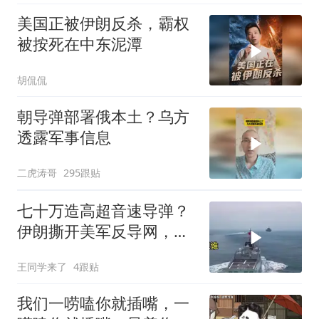
美国正被伊朗反杀，霸权
被按死在中东泥潭
胡侃侃
朝导弹部署俄本土？乌方
透露军事信息
二虎涛哥
295跟贴
七十万造高超音速导弹？
伊朗撕开美军反导网，炸
出中国工业底牌
王同学来了
4跟贴
我们一唠嗑你就插嘴，一