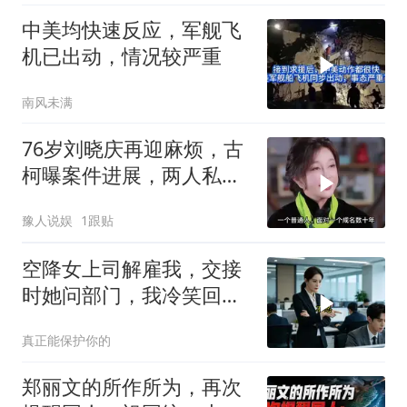
中美均快速反应，军舰飞
机已出动，情况较严重
南风未满
76岁刘晓庆再迎麻烦，古
柯曝案件进展，两人私密
事仅是冰山一角
豫人说娱
1跟贴
空降女上司解雇我，交接
时她问部门，我冷笑回
答：明天
真正能保护你的
郑丽文的所作所为，再次