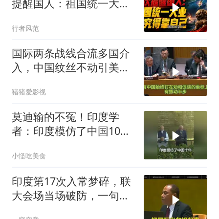
提醒国人：祖国统一大
业，终究得靠自己！
行者风范
国际两条战线合流多国介
入，中国纹丝不动引美方
焦虑
猪猪爱影视
莫迪输的不冤！印度学
者：印度模仿了中国10
年，一直模仿一直失败
小怪吃美食
印度第17次入常梦碎，联
大会场当场破防，一句话
把五常全得罪了