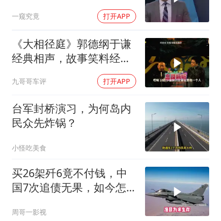
脸去求内塔尼亚胡
一窥究竟
打开APP
《大相径庭》郭德纲于谦
经典相声，故事笑料经典
不断！
九哥哥车评
打开APP
台军封桥演习，为何岛内
民众先炸锅？
小怪吃美食
买26架歼6竟不付钱，中
国7次追债无果，如今怎
样了？
周哥一影视