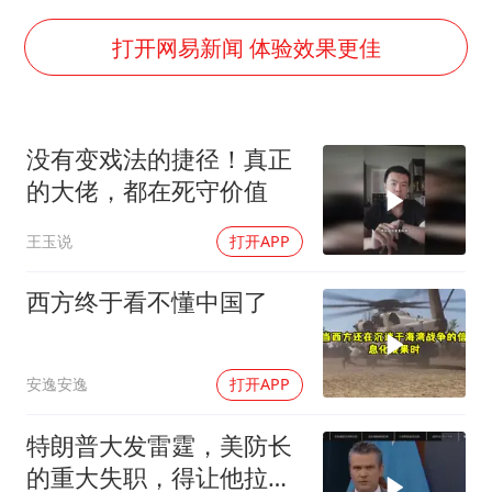
上海地铁4条线路全线停运
周星驰妈妈现身香港首映礼
打开网易新闻 体验效果更佳
湖北启动重大气象灾害三级应急响应
大疆错失宇树
没有变戏法的捷径！真正
三预警齐发 11个省份有大到暴雨
的大佬，都在死守价值
从科技创新看开局起步的时与势
王玉说
打开APP
西方终于看不懂中国了
安逸安逸
打开APP
特朗普大发雷霆，美防长
的重大失职，得让他拉下