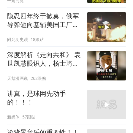
一窥究竟
隐忍四年终于掀桌，俄军
导弹砸向基辅美国工厂，
背后这步棋太狠了
附允历史观
18跟贴
深度解析《走向共和》 袁
世凯慧眼识人，杨士琦确
实不一般
天鹅漫画说
262跟贴
讲真，是球网先动手
的！！！
新媒体
57跟贴
论背景音乐的重要性！！