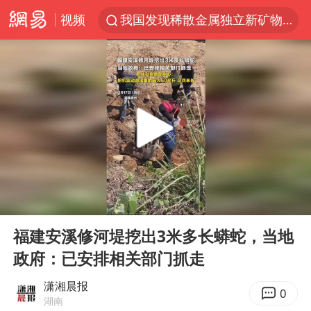
视频
我国发现稀散金属独立新矿物——乌斯河锗矿
部分银行上调存款利率
小沈阳加盟《披荆斩棘》
新疆生产建设兵团生态环境局原局长被查
朱一龙的鼻子怎么了
律师谈贾冰私人饭局被偷拍
4.2平卫生间补漏注胶花1.55万
00:00
00:15
国乒连续两站无缘冠军
Play
Ent
full
上海鼓励居家办公
福建安溪修河堤挖出3米多长蟒蛇，当地
政府：已安排相关部门抓走
5万小车卖不动 微型代步车集体遇冷
白海豚路径图
潇湘晨报
0
湖南