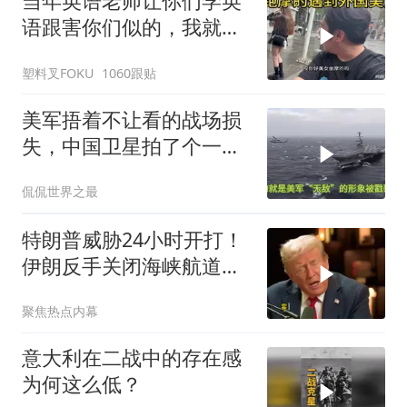
当年英语老师让你们学英
语跟害你们似的，我就是
吃了没有文化的亏
塑料叉FOKU
1060跟贴
美军捂着不让看的战场损
失，中国卫星拍了个一清
二楚
侃侃世界之最
特朗普威胁24小时开打！
伊朗反手关闭海峡航道，
美伊谁在说谎？
聚焦热点内幕
意大利在二战中的存在感
为何这么低？