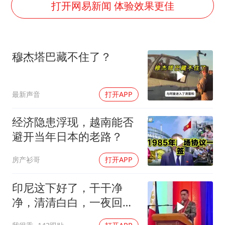
四川宜宾市高县发生4.9级地震
打开网易新闻 体验效果更佳
河南某医院2.33亿工程串标案细节披露
男子杀人后逃进深山21年活得像野人
穆杰塔巴藏不住了？
立秋的仪式感
公司“上四休三”但要降薪1000元
最新声音
打开APP
A股收盘：三大指数均涨超1%
朱雨玲晋级WTT横滨冠军赛女单八强
经济隐患浮现，越南能否
如何把百年大党建设得更加坚强有力？
避开当年日本的老路？
房产衫哥
打开APP
印尼这下好了，干干净
净，清清白白，一夜回到
了从前（3） (2)