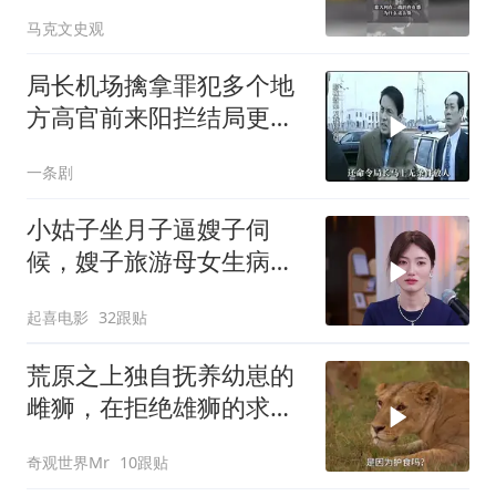
马克文史观
局长机场擒拿罪犯多个地
方高官前来阳拦结局更引
出惊天警匪大战
一条剧
小姑子坐月子逼嫂子伺
候，嫂子旅游母女生病反
讹医药费，荒唐至极
起喜电影
32跟贴
荒原之上独自抚养幼崽的
雌狮，在拒绝雄狮的求偶
时，竟然被用饥饿来报复
奇观世界Mr
10跟贴