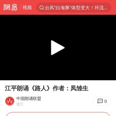
视频
台风“白海豚”体型变大！环流面积接近13个浙江那么大
上半年我国机械工业经济运行稳中有进
汪峰阻止14岁女儿买大牌
女子开一天一夜空调后二氧化碳中毒
王力宏演唱会黄牛带观众藏匿被查获
官方通报教师招聘笔试前13名被淘汰
泰国校园枪击案死亡人数升至7人
00:00
02:52
陕西省委书记赶赴柞水县杏坪镇
Play
Ent
full
女孩摆摊卖菌子时收到北大通知书
江平朗诵《路人》作者：凤雏生
改名后的“青海拉面”店
中国朗诵联盟
0
浙江
广岛核爆81周年央视播《奥本海默》