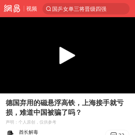
视频
国乒女单三将晋级四强
光影经济撬动暑期消费新蓝海
马克·艾伦退出斯诺克中国公开赛
新疆优化调整景区内自驾服务费
上四休三，但降薪1000元，你接受吗？
央视新主播李秋莹孙亚鹏亮相
情侣平潭拍日出坠崖1死1伤
00:00
04:48
老挝国会主席赛宋蓬逝世
Play
Ent
full
黄金牛市回来了吗
德国弃用的磁悬浮高铁，上海接手就亏
损，难道中国被骗了吗？
《欢迎来龙餐馆》口碑
声明：个人原创，仅供参考
茅台部分直营店飞天茅台提价
酋长解毒