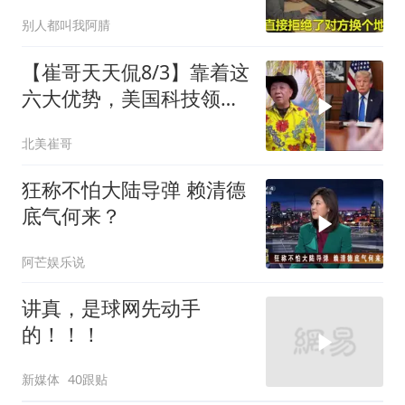
铁棍，称没想闹大
别人都叫我阿腈
【崔哥天天侃8/3】靠着这
六大优势，美国科技领军
全世界
北美崔哥
狂称不怕大陆导弹 赖清德
底气何来？
阿芒娱乐说
讲真，是球网先动手
的！！！
新媒体
40跟贴