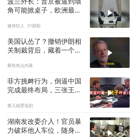
波兰外长：普京被逼到墙
角可能掀桌子，欧洲最担
心的不是俄军有多强
健身狂人
31跟贴
美国认怂了？撤销伊朗相
关制裁背后，藏着一个说
不出口的尴尬
聚焦热点内幕
菲方挑衅行为，倒逼中国
完成最终布局，三张王牌
现身黄岩岛
雅儿姐爱追剧
湖南发改委介入！官员暴
力破坏他人车位，随身带