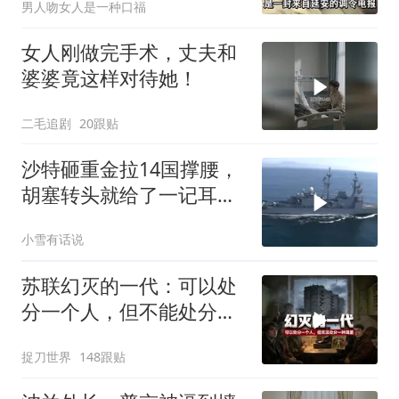
男人吻女人是一种口福
女人刚做完手术，丈夫和
婆婆竟这样对待她！
二毛追剧
20跟贴
沙特砸重金拉14国撑腰，
胡塞转头就给了一记耳
光，红海这条命脉真要断
小雪有话说
了？
苏联幻灭的一代：可以处
分一个人，但不能处分一
种渴望
捉刀世界
148跟贴