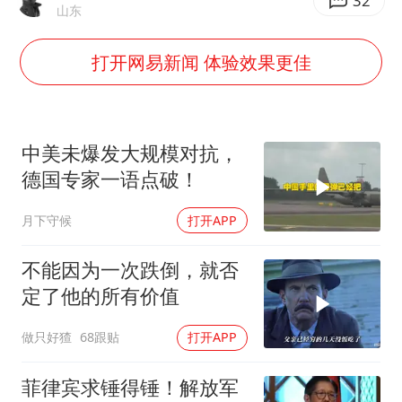
白海豚将正面袭击贯穿浙江
32
山东
酒店回应车内过夜被收150元
打开网易新闻 体验效果更佳
杭州全市有序停课
商场现钱学森巨幅海报 负责人回应
36岁男演员成景区NPC后人气爆棚
中美未爆发大规模对抗，
“不怕六爷挂得多 就怕六爷挂一颗”
德国专家一语点破！
微信又有新功能，你可以“撤回”你的撤回了！
月下守候
打开APP
乐享全民健身 共筑健康中国
不能因为一次跌倒，就否
定了他的所有价值
做只好猹
68跟贴
打开APP
菲律宾求锤得锤！解放军