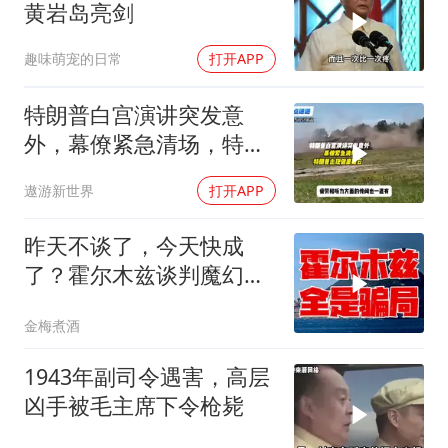
黄岩岛亮剑
趣味萌宠的日常
打开APP
特朗普白宫演讲突发意
外，幕僚紧急清场，特朗
普出现健康疑云！
遨游新世界
打开APP
昨天不谈了，今天快成
了？霍尔木兹谈判魔幻反
转，全是骗局？
金梅煮酒
1943年副司令遇害，高层
凶手被毛主席下令枪毙