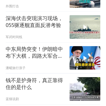
特朗普宣布不打了
外围打击
深海伏击突现演习现场，
055驱逐舰直面反潜考验
军武时间线
中东局势突变！伊朗暗中
布下大棋，四路大军合
围，特朗普面临死局
潘蠸旅行浪子
钱不是护身符，真正靠得
住的是什么
蓝猫说剧