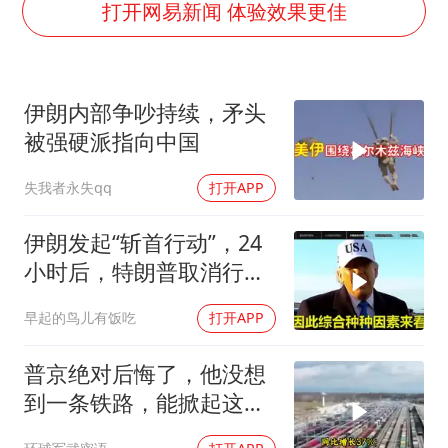
24小时不关空调 电费会更低吗
打开网易新闻 体验效果更佳
中国养老床位“三连降”
哪吒汽车南宁工厂设备降价20%拍卖
伊朗内部争吵持续，矛头
我国编制完成新版全月地质图
被强硬派指向中国
郑国霖回应去景区上班被保安拦下
失我者永失qq
打开APP
U17国足1分钟轰2球
外交部发言人就广岛核爆81周年等答记者问
伊朗发起“斩首行动”，24
奋进开新局 实干挑大梁
小时后，特朗普取消行
动？美开始撤侨
早起的鸟儿有饭吃
打开APP
普京绝对后悔了，他没想
到一条铁路，能掀起这么
大的风浪，中亚格局彻底