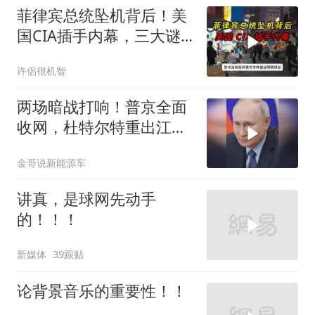
菲律宾总统坠机背后！美
国CIA插手内幕，三大谜
团至今未解？
许侶很机智
两场暗战打响！普京全面
收网，杜特尔特重出江
湖，美国这两处战略支
金哥说新能源车
点，哪个先崩？
讲真，是球网先动手
的！！！
新媒体
39跟贴
论背景音乐的重要性！！