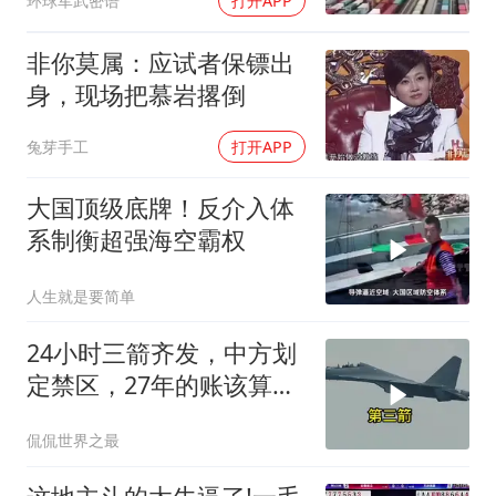
环球军武密语
打开APP
改写
非你莫属：应试者保镖出
身，现场把慕岩撂倒
兔芽手工
打开APP
大国顶级底牌！反介入体
系制衡超强海空霸权
人生就是要简单
24小时三箭齐发，中方划
定禁区，27年的账该算
了，强制拖船摆上台面
侃侃世界之最