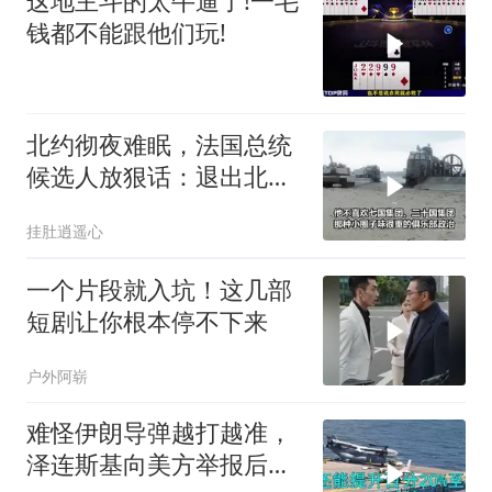
这地主斗的太牛逼了!一毛
钱都不能跟他们玩!
北约彻夜难眠，法国总统
候选人放狠话：退出北
约，和中国合作
挂肚逍遥心
一个片段就入坑！这几部
短剧让你根本停不下来
户外阿崭
难怪伊朗导弹越打越准，
泽连斯基向美方举报后，