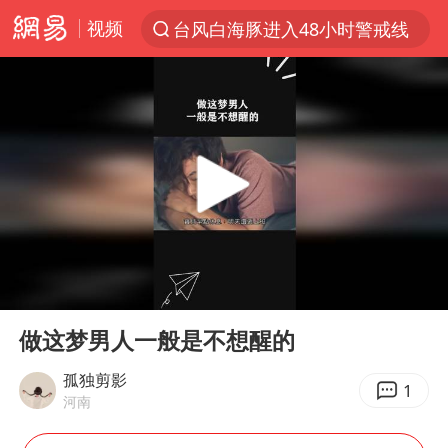
视频
台风白海豚进入48小时警戒线
以“新”破局 首发经济点亮城市消费活力
佛得角门将亮相智利俱乐部主场
中方回应是否在太平洋海底开采稀土
看守所辅警收受10万获刑1年
宇树科技发行价格150.80元/股
宇树科技王兴兴身家有望超200亿元
00:00
00:44
五粮液渠道价一箱上涨近百元
Play
Ent
full
CIA被曝已秘密设立古巴工作组
做这梦男人一般是不想醒的
法国下周开始禁止未经同意的电话营销
孤独剪影
1
河南
贵州轮胎子公司获美国退税8136万