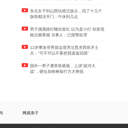
东北女子到山西玩错过饭点，找了十几个
饭馆都没开门：午休到几点
男子偶遇路灯螺丝发红 以为是小灯 却发现
能点燃香烟 当事人：已报警处理
12岁摩洛哥男孩边境哭泣恳求西班牙士
兵：“可不可以不要把我遣返回国”
国外一男子遭章鱼吸脸，上演“拔河大
战”，硬扯加铁棒敲打方才挣脱
尚
网易亲子