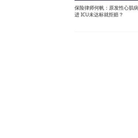
保险律师何帆：原发性心肌
进 ICU未达标就拒赔？