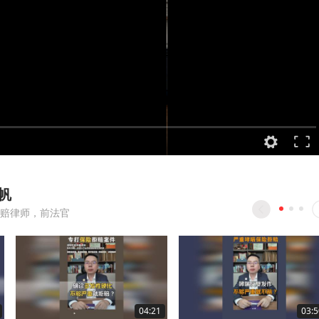
帆
赔律师，前法官
04:21
03:5