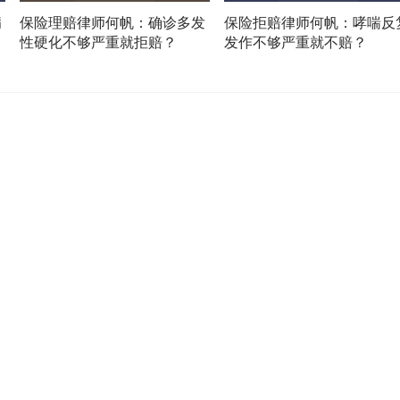
病
保险理赔律师何帆：确诊多发
保险拒赔律师何帆：哮喘反
性硬化不够严重就拒赔？
发作不够严重就不赔？