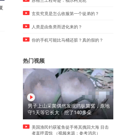
苏格兰工程奇迹：福尔柯克轮
复
保险律师何帆：全肺灌洗洗肺
保险理赔律师何帆：输血感
不算重疾不赔？
HIV重疾险竟拒赔？
玄奘究竟是怎么收服第一个徒弟的？
人类是由鱼类而进化来的？
你的手机可能比马桶还脏？真的假的？
热门视频
男子上山采菌偶然发现鸡枞菌窝，原地
守1天等它长大：挖了140多朵
美国渔民钓获鲨鱼徒手将其拽回大海 目击
者直呼震惊 （视频来源：参考消息）