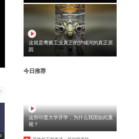
这就是鹰酱工业真正的护城河的真正原
因
今日推荐
这所印度大学开学，为什么我国如此重
视？
0
03:56
03:44