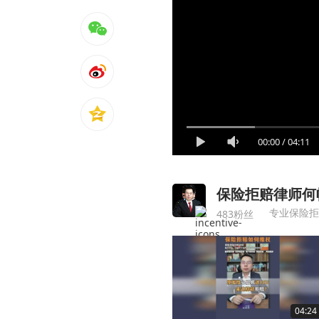
00:00
/
04:11
保险拒赔律师何
专业保险拒
483粉丝
04:24