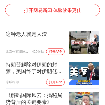
以军士兵把枪口对准中国记者
打开网易新闻 体验效果更佳
笔试第一被劝弃考涉事副校长被撤职
《龙餐馆》 冲奖
构建更高水平的全民健身公共服务体系
这种老人就是人渣
男子被沙蜇蜇伤5小时后呼吸困难
奋力开创中国式现代化建设新局面
北京作家编剧肥猪满圈
420跟贴
打开APP
特朗普解除对伊朗的封
禁，美国终于对伊朗低头
认输了吗？
球球相印
打开APP
《解码国际风云：揭秘局
势背后的关键要素》