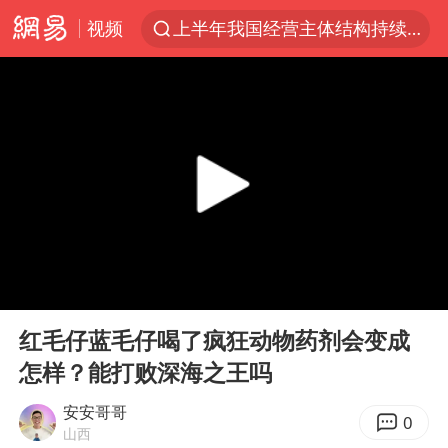
上半年我国经营主体结构持续优化
视频
杭州机场已取消航班388架次
《披荆斩棘2026》阵容官宣
白海豚北上或致京津冀暴雨
中国第1高楼阻尼器摆动明显
上海有出现龙卷潜势
国足U17与阿森纳决赛取消 并列冠军
2025年小学教师减少13.19万
00:00
01:06
王艺迪2-4不敌张本美和止步4强
Play
Ent
full
红毛仔蓝毛仔喝了疯狂动物药剂会变成
上门女婿出轨女邻居多年被判重婚罪
怎样？能打败深海之王吗
上海大部迎大暴雨
安安哥哥
0
女子发现前夫婚内与第三者育子
山西