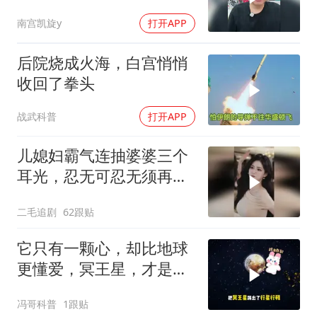
南宫凯旋y
打开APP
后院烧成火海，白宫悄悄
收回了拳头
战武科普
打开APP
儿媳妇霸气连抽婆婆三个
耳光，忍无可忍无须再
忍，太解气了！
二毛追剧
62跟贴
它只有一颗心，却比地球
更懂爱，冥王星，才是太
阳系最孤独的
冯哥科普
1跟贴