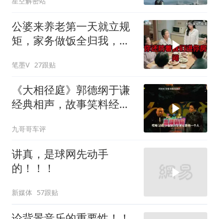
星空解密站
公婆来养老第一天就立规
矩，家务做饭全归我，老
公点头，我一句话令全桌
笔墨V
27跟贴
寂静
《大相径庭》郭德纲于谦
经典相声，故事笑料经典
不断！
九哥哥车评
讲真，是球网先动手
的！！！
新媒体
57跟贴
论背景音乐的重要性！！