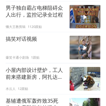
男子独自霸占电梯阻碍众
人出行，监控记录全过程
懒大王教剪辑
1120跟贴
搞笑对话视频
爆笑卡通小剧场
1跟贴
小屋内部设计壁炉，工人
前来搭建新房，阿扎达思
念卡迪尔
水云人
12跟贴
基辅遭俄军轰炸致35死