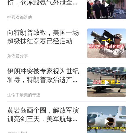
伤，仓库毁氨气外泄全城
警报
把喜欢都给他
向特朗普致敬，美国一场
超级抹红竞赛已经启动
乐依爱分享
伊朗冲突被专家视为世纪
耻辱，特朗普政治遗产遭
遇毁灭性打击
生命中最美的奇迹
黄岩岛画个圈，解放军演
训亮剑三天，美军航母从
南海跑了