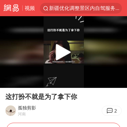
视频
新疆优化调整景区内自驾服务费
微信又有新功能，你可以“撤回”你的撤回了！
浙江上海等地有大雨或暴雨
梁家辉：到内地拍戏不是北上是回归
情侣平潭拍日出坠崖1死1伤
西湖突现狂风暴雨 游客瞬间被浇透
白海豚将正面袭击贯穿浙江
00:00
00:20
《欢迎来龙餐馆》口碑
Play
Ent
full
几元成本的AI广告导致千万市值蒸发
这打扮不就是为了拿下你
商场现钱学森巨幅海报 负责人回应
孤独剪影
2
河南
杭州全市有序停课