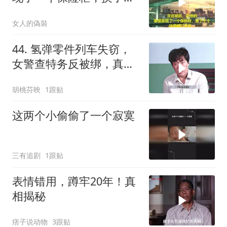
个技师都打不开
女人的偽裝
44. 氢弹零件列车失窃，
女警查特务反被绑，真凶
竟是女神偷！
胡桃芬映
1跟贴
这两个小偷偷了一个寂寞
三有追剧
1跟贴
表情错用，蹲牢20年！真
相揭秘
痞子说动物
3跟贴