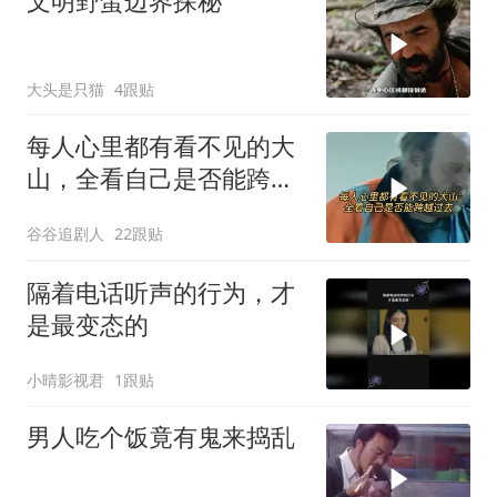
文明野蛮边界探秘
大头是只猫
4跟贴
每人心里都有看不见的大
山，全看自己是否能跨越
过去
谷谷追剧人
22跟贴
隔着电话听声的行为，才
是最变态的
小晴影视君
1跟贴
男人吃个饭竟有鬼来捣乱