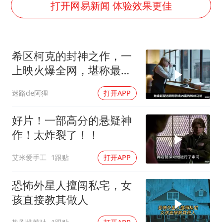
“不怕六爷挂得多 就怕六爷挂一颗”
打开网易新闻 体验效果更佳
全民健身事业高质量发展
WTT瑞典大满贯女单签表出炉
希区柯克的封神之作，一
36岁男演员成景区NPC后人气爆棚
上映火爆全网，堪称最烧
上四休三，但降薪1000元，你接受吗？
脑的犯罪悬疑片！
迷路de阿狸
打开APP
乐享全民健身 共筑健康中国
好片！一部高分的悬疑神
作！太炸裂了！！
艾米爱手工
1跟贴
打开APP
恐怖外星人擅闯私宅，女
孩直接教其做人