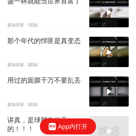
盛一杯就能当世界首富了
孤独剪影
1跟贴
那个年代的悍匪是真变态
孤独剪影
3跟贴
用过的面膜千万不要乱丢
孤独剪影
3跟贴
讲真，是球网先动手
App内打开
的！！！