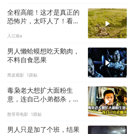
全程高能！这才是真正的
恐怖片，太吓人了！看完
不敢一个人睡觉了
入江南a
男人懒蛤蟆想吃天鹅肉，
不料自食恶果
黑皮观影
1跟贴
毒枭老大想扩大面粉生
意，连自己小弟都杀，犯
罪片
憨哥哥电影
1跟贴
男人只是加了个班，结果