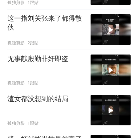
孤独剪影
1跟贴
这一指刘关张来了都得散
伙
孤独剪影
2跟贴
无事献殷勤非奸即盗
孤独剪影
1跟贴
渣女都没想到的结局
孤独剪影
1跟贴