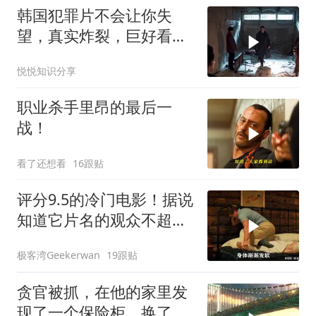
韩国犯罪片不会让你失
望，真实炸裂，巨好看！
一秒也舍不得快进！
悦悦知识分享
职业杀手里昂的最后一
战！
看了还想看
16跟贴
评分9.5的冷门电影！据说
知道它片名的观众不超过
百分之十！
极客湾Geekerwan
19跟贴
贪官被抓，在他的家里发
现了一个保险柜，换了十