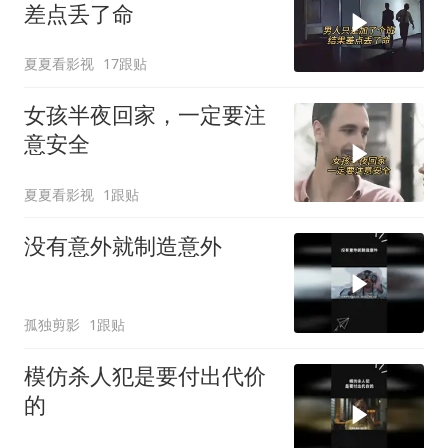
差点丢了命
夏夏看影视
17跟贴
女孩半夜回家，一定要注
意安全
夏夏看影视
1跟贴
没有意外就制造意外
孤独剪影
1跟贴
模仿杀人犯是要付出代价
的