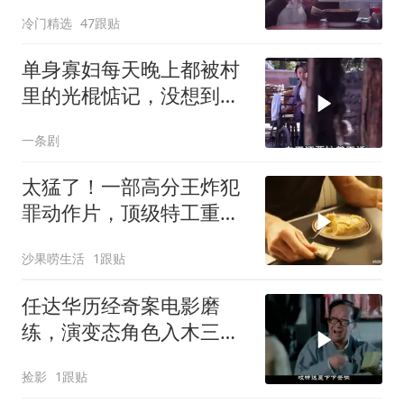
冷门精选
47跟贴
单身寡妇每天晚上都被村
里的光棍惦记，没想到她
竟这样做
一条剧
太猛了！一部高分王炸犯
罪动作片，顶级特工重出
江湖，场面太燃了
沙果唠生活
1跟贴
任达华历经奇案电影磨
练，演变态角色入木三
分，演技表现堪称封神
捡影
1跟贴