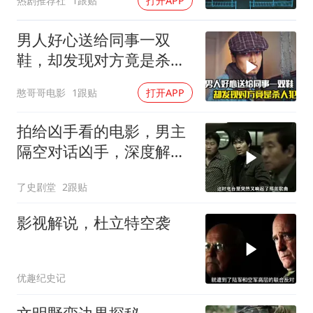
热剧推荐社
1跟贴
打开APP
男人好心送给同事一双
鞋，却发现对方竟是杀人
犯，悬疑犯罪片
憨哥哥电影
1跟贴
打开APP
拍给凶手看的电影，男主
隔空对话凶手，深度解读
背后玄机
了史剧堂
2跟贴
影视解说，杜立特空袭
优趣纪史记