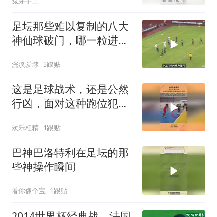
兔芽手工
足坛那些难以复制的八大
神仙球破门，哪一粒进球
最让你最震撼呢
浣溪爱球
3跟贴
这是足球战术，还是公然
行凶，面对这种跑位犯规
成唯一办法！
欢乐杠精
1跟贴
巴神巴洛特利在足坛的那
些神操作瞬间
看你像个宝
1跟贴
2014世界杯经典战，法国