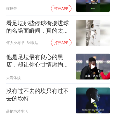
足坛现在会是什么样？
懂球帝
打开APP
看足坛那些停球衔接进球
的名场面瞬间，真的太有
艺术感了
何夕夕与书
34跟贴
打开APP
他是足坛最有良心的黑
店，却让你心甘情愿掏出
巨额资金
大海体娱
没有过不去的坎只有过不
去的坎特
薛艳艳爱生活