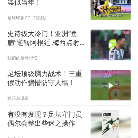
凛似当年！
足球印象CC
22跟贴
史诗级大冷门！亚洲“鱼
腩”逆转阿根廷 梅西点射
破门 道萨里神仙球
我们的足球记忆
足坛顶级脑力战术！三重
假动作骗懵防守人墙！
娱乐叔说事
有没有发现？足坛守门员
偶尔会整出些迷之操作