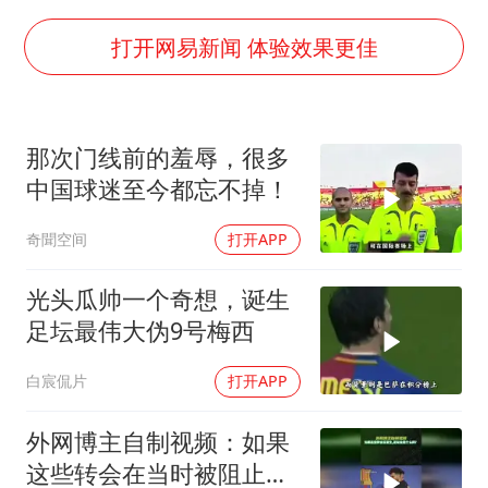
台风白海豚最新路径研判来了
OpenAI为免费用户升级GPT-5.6 Luna
打开网易新闻 体验效果更佳
船舶避风项目停工 多地全力防台风
我国编制完成新版全月地质图
那次门线前的羞辱，很多
“深圳地面沉降致车辆损坏”不实
中国球迷至今都忘不掉！
男子结婚8年发现3个女儿均非亲生
奇聞空间
打开APP
奋进开新局 实干挑大梁
光头瓜帅一个奇想，诞生
足坛最伟大伪9号梅西
白宸侃片
打开APP
外网博主自制视频：如果
这些转会在当时被阻止，