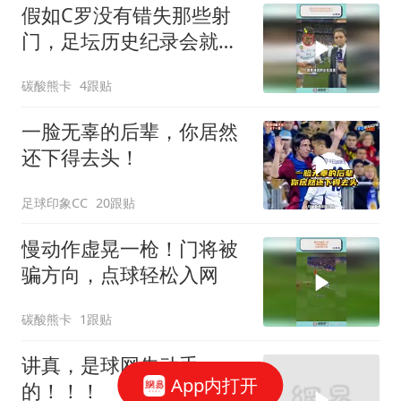
假如C罗没有错失那些射
门，足坛历史纪录会就此
改写
碳酸熊卡
4跟贴
一脸无辜的后辈，你居然
还下得去头！
足球印象CC
20跟贴
慢动作虚晃一枪！门将被
骗方向，点球轻松入网
碳酸熊卡
1跟贴
讲真，是球网先动手
App内打开
的！！！