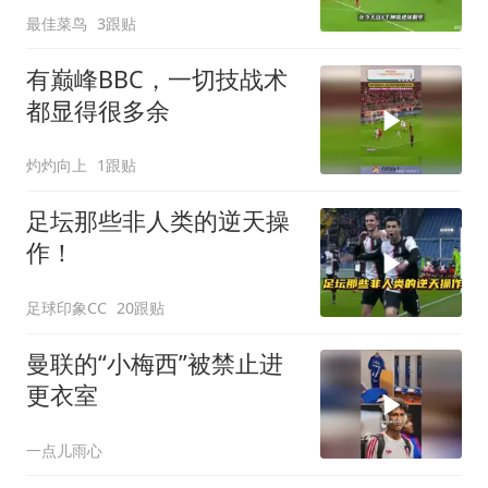
最佳菜鸟
3跟贴
有巅峰BBC，一切技战术
都显得很多余
灼灼向上
1跟贴
足坛那些非人类的逆天操
作！
足球印象CC
20跟贴
曼联的“小梅西”被禁止进
更衣室
一点儿雨心