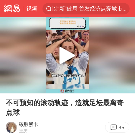
视频
以“新”破局 首发经济点亮城市消费活力
Meta被判支付5.67亿美元
台风白海豚逼近 暴雨大暴雨来袭
47岁妈妈突然产女 26岁女儿：很震惊
阿根廷足协发文力挺因凡蒂诺
中国稀土盘中涨停
A股开盘：民爆、CPO等概念走强
00:00
00:48
日本广岛民众举行游行反对政府行径
Play
Ent
full
21楼高空抛物嫌疑人被拘留
不可预知的滚动轨迹，造就足坛最离奇
点球
男子杀人后逃进深山21年活得像野人
日韩股市高开跳水 SK海力士下挫转跌
碳酸熊卡
35
重庆