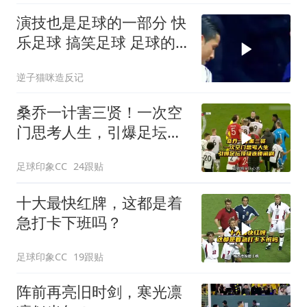
演技也是足球的一部分 快
乐足球 搞笑足球 足球的
魅力 足球
逆子猫咪造反记
桑乔一计害三贤！一次空
门思考人生，引爆足坛顶
级连锁闹剧！
足球印象CC
24跟贴
十大最快红牌，这都是着
急打卡下班吗？
足球印象CC
19跟贴
阵前再亮旧时剑，寒光凛