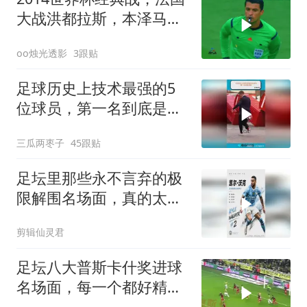
大战洪都拉斯，本泽马封
神之战！
oo烛光透影
3跟贴
足球历史上技术最强的5
位球员，第一名到底是
谁？
三瓜两枣子
45跟贴
足坛里那些永不言弃的极
限解围名场面，真的太让
人热血沸腾了
剪辑仙灵君
足坛八大普斯卡什奖进球
名场面，每一个都好精
彩！