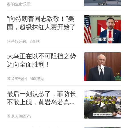
奏响生命乐章
“向特朗普同志致敬！”美
国，超级抹红大赛开始了
阿芒娱乐说
2跟贴
大乌正在以不可阻挡之势
迈向全面胜利！
琴音缭绕回
565跟贴
最后一刻认怂了，菲防长
不敢上舰，黄岩岛若真打
仗，结局难逃4字
看尽人间百态