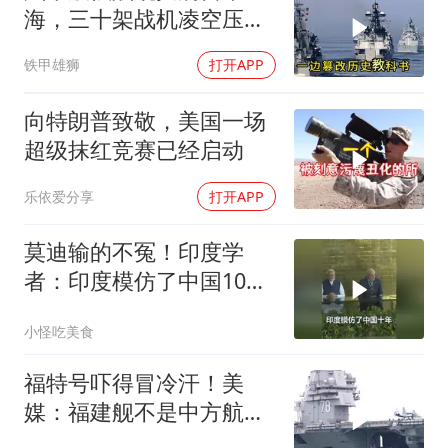
海，三十架战机凌空压
境，高市早苗这次玩过火
铁甲雄狮
打开APP
了
向特朗普致敬，美国一场
超级抹红竞赛已经启动
乐依爱分享
打开APP
莫迪输的不冤！印度学
者：印度模仿了中国10
年，一直模仿一直失败
小怪吃美食
福特号吓得冒冷汗！美
媒：福建舰不是中方航母
终点，而是新起点！