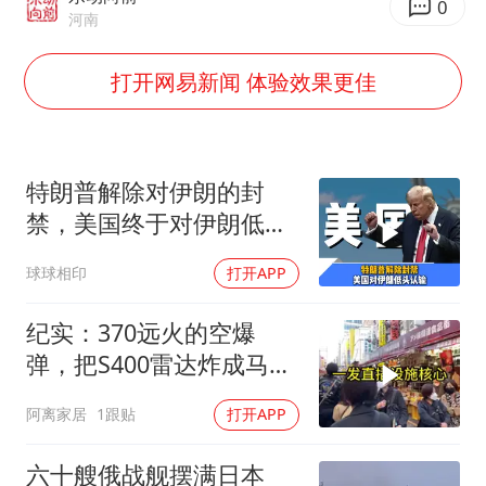
0
河南
湖北启动重大气象灾害三级应急响应
白海豚路径图
打开网易新闻 体验效果更佳
56岁刘奕君跟13岁女儿合跳
大疆错失宇树
特朗普解除对伊朗的封
“还不如不放假”
禁，美国终于对伊朗低头
从科技创新看开局起步的时与势
认输了吗？
球球相印
打开APP
纪实：370远火的空爆
弹，把S400雷达炸成马蜂
窝，靶标惨状让台军急眼
阿离家居
1跟贴
打开APP
了
六十艘俄战舰摆满日本