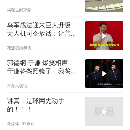
揭秘世间万象
乌军战法迎来巨大升级，
无人机司令放话：让普京
看看，谁才是赢家
花漾夜雨飘雪
郭德纲 于谦 爆笑相声！
于谦爸爸照镜子，我爸爸
东方不败呀，两口子长反
市井大实话
了
讲真，是球网先动手
的！！！
新媒体
57跟贴