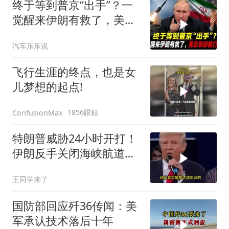
终于等到普京“出手”？一
觉醒来伊朗有救了，美总
统却被打脸了
汽车乐乐说
飞行生涯的终点，也是女
儿梦想的起点!
1856跟贴
ConfusionMax
特朗普威胁24小时开打！
伊朗反手关闭海峡航道，
美伊谁在说谎？
王同学来了
国防部回应歼36传闻：美
军承认技术落后十年