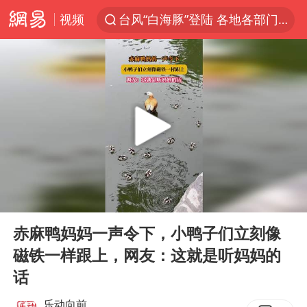
台风“白海豚”登陆 各地各部门全力应对
视频
部分银行上调存款利率
小沈阳加盟《披荆斩棘》
新疆生产建设兵团生态环境局原局长被查
朱一龙的鼻子怎么了
三预警齐发 11个省份有大到暴雨
国乒连续两站无缘冠军
上海鼓励居家办公
00:00
00:13
Play
Ent
5万小车卖不动 微型代步车集体遇冷
full
赤麻鸭妈妈一声令下，小鸭子们立刻像
4.2平卫生间补漏注胶花1.55万
磁铁一样跟上，网友：这就是听妈妈的
上海地铁4条线路全线停运
话
周星驰妈妈现身香港首映礼
乐动向前