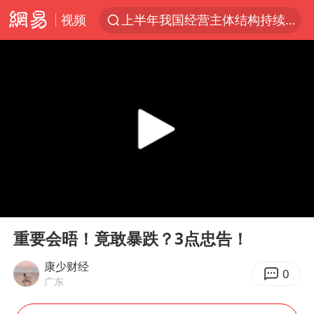
视频
上半年我国经营主体结构持续优化
俄称边境州遭乌大规模袭击已致13伤
杭州机场已取消航班388架次
于东来回应胖东来近25年老店年底关闭
浙江省委书记：该停下的坚决停下来
中国籍豪华游艇富商之子在泰国被杀
白海豚北上或致京津冀暴雨
00:00
01:52
美将每月供乌爱国者拦截导弹
Play
Ent
full
国足U17与阿森纳决赛取消 并列冠军
重要会晤！竟敢暴跌？3点忠告！
10余省份将出现强风雨 局地特大暴雨
康少财经
0
广东
世界第1特鲁姆普斯诺克中国赛一轮游