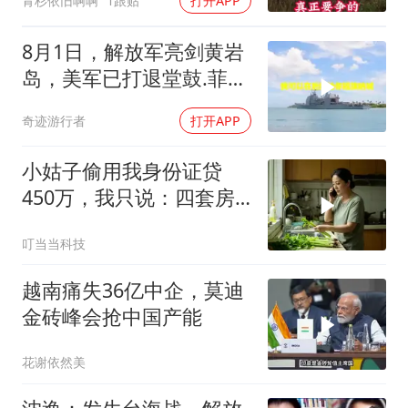
青杉依旧啊啊
1跟贴
打开APP
8月1日，解放军亮剑黄岩
岛，美军已打退堂鼓.菲律
宾别无选择
奇迹游行者
打开APP
小姑子偷用我身份证贷
450万，我只说：四套房
三辆车全款
叮当当科技
越南痛失36亿中企，莫迪
金砖峰会抢中国产能
花谢依然美