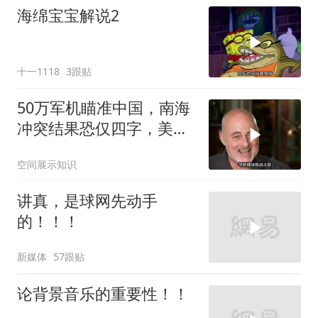
海绵宝宝解说2
十一1118
3跟贴
50万军机瞄准中国，南海
冲突结果恐仅四字，美防
长曾紧急下令
空间展示知识
讲真，是球网先动手
的！！！
新媒体
57跟贴
论背景音乐的重要性！！