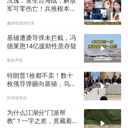
沈逸：发生台海战，解放
军可零伤亡！兵推根本没
意义，就是作死
趣味萌宠的日常
基辅遭袭导弹未拦截，冯
德莱恩14亿援助性质存疑
最新声音
特朗普1枚都不卖！数十
枚俄导弹砸向基辅，乌军
零拦截，泽连斯基终于把
环球谈军武
话挑明了
为什么江湖分“门派帮
教”？一字之差，竟藏着不