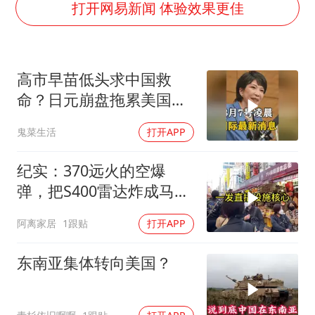
中国第1高楼阻尼器摆动明显
打开网易新闻 体验效果更佳
新疆一婚礼线上邀请引热议
《龙餐馆》 冲奖
高市早苗低头求中国救
上门女婿出轨女邻居多年被判重婚罪
命？日元崩盘拖累美国下
构建更高水平的全民健身公共服务体系
水！川普也坐不住了
鬼菜生活
打开APP
韩军前线部队连曝丑闻
奋力开创中国式现代化建设新局面
纪实：370远火的空爆
弹，把S400雷达炸成马蜂
窝，靶标惨状让台军急眼
阿离家居
1跟贴
打开APP
了
东南亚集体转向美国？