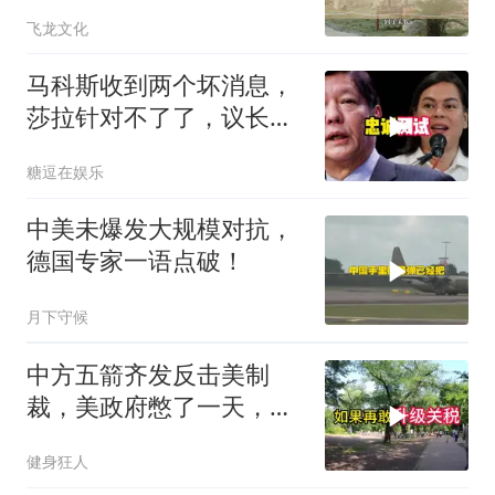
同的生存密码！
飞龙文化
马科斯收到两个坏消息，
莎拉针对不了了，议长反
水，防长被硬刚！
糖逗在娱乐
中美未爆发大规模对抗，
德国专家一语点破！
月下守候
中方五箭齐发反击美制
裁，美政府憋了一天，最
后才回了四个字
健身狂人