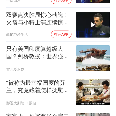
一饮山河
打开APP
双赛点决胜局惊心动魄！
火箭与小特上演连续惊险
反转，结局舒服了
薛艳艳爱生活
打开APP
只有美国印度算超级大
国？剑桥教授：世界强国
只有4个，没有印度
雪儿爱追剧
“被称为最幸福国度的芬
兰，究竟藏着怎样抚慰人
心的烟火气
影视大剧院
1跟贴