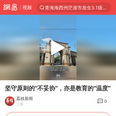
视频
青海海西州茫崖市发生3.1级地震
以“新”破局 首发经济点亮城市消费活力
我国编制完成新版全月地质图
台风白海豚登陆地点更新
看守所辅警收受10万获刑1年
台风白海豚进入48小时警戒线
吉林一“温度计大楼”读数爆表
00:00
00:45
24小时不关空调 电费会更低吗
Play
Ent
full
宇树科技王兴兴身家有望超200亿元
坚守原则的“不妥协”，亦是教育的“温度”
村民谈“梅姨”：叫的其实是“媒姨”
荔枝新闻
0
江苏
中国养老床位“三连降”