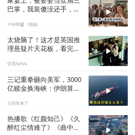
家宴上，被婆婆当众扇三
巴掌，我装傻没还手，悄
悄卖别墅搬家，8天后丈
户外阿毽
1跟贴
夫全家10人被新户主请出
家门
太烧脑了！这才是英国推
理悬疑片天花板，看完才
分得清谁是凶手！
佐流Saryu
三记重拳砸向美军，3000
亿赎金换海峡：伊朗算准
了特朗普不敢还手
王同学来了
热播歌《红颜知己》《久
醉红尘情难了》《曲中