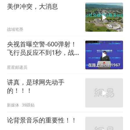
美伊冲突，大消息
战域笔墨
央视首曝空警-600弹射！
飞行员反应不到1秒，战
友牺牲无人退缩！
星星邮递员
讲真，是球网先动手
的！！！
新媒体
39跟贴
论背景音乐的重要性！！