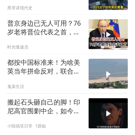
人》《伱是陪我风雨的
黑哥讲现代史
人》
普京身边已无人可用？76
岁老将晋位代表之首，曝
光度排在第二
时光慢递员
都按中国标准来！为啥美
英当年拼命反对，联合国
反而全盘接受？
鬼菜生活
搬起石头砸自己的脚！印
尼高官围剿中企，如今烂
摊子没人收
小陆搞笑日常
1跟贴