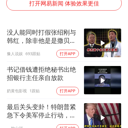
五粮液渠道价一箱上涨近百元
打开网易新闻 体验效果更佳
法国下周开始禁止未经同意的电话营销
贵州轮胎子公司获美国退税8136万
没人能同时打假张绍刚与
郑国霖回应去景区上班被保安拦下
韩红，除非他是是撒贝
CIA被曝已秘密设立古巴工作组
宁！
豫人说娱
693跟贴
打开APP
曝韩足协曾为外籍裁判安排性招待
萧敬腾：不忍心让妻子承受生育的苦
书记借钱遭拒绝秘书出绝
奋进开新局 实干挑大梁
招银行主任亲自放款
奶黄包影视
1跟贴
打开APP
最后关头变卦！特朗普紧
急下令美军停止行动，他
认清了残酷的现实！