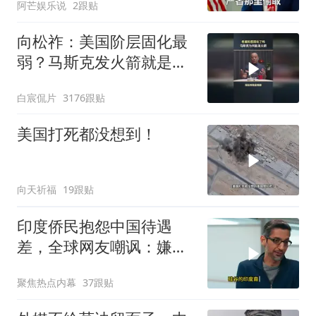
阿芒娱乐说
2跟贴
向松祚：美国阶层固化最
弱？马斯克发火箭就是答
案！
白宸侃片
3176跟贴
美国打死都没想到！
向天祈福
19跟贴
印度侨民抱怨中国待遇
差，全球网友嘲讽：嫌差
就回印度啊
聚焦热点内幕
37跟贴