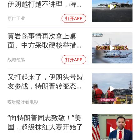
伊朗越打越不讲理，特朗
普只剩一个问题
原广工业
打开APP
黄岩岛事情再次拿上桌
面。中方采取硬核举措，
引发了各方的大量关注，
战域笔墨
打开APP
一起来听听
又打起来了，伊朗头号盟
友参战，特朗普转变态
度，英法德俄选边站
哎呀哎呀看电影
“向特朗普同志致敬！”美
国，超级抹红大赛开始了