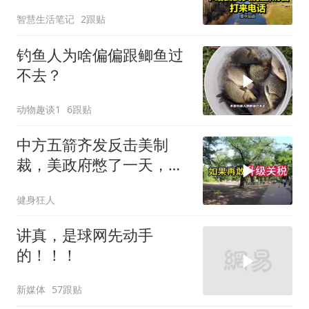
别墅，销售打来电话
智慧生活笔记
2跟贴
钓鱼人为啥偏偏跟鲫鱼过
不去？
动物趣谈1
6跟贴
中方五箭齐发反击美制
裁，美政府憋了一天，最
后才回了四个字
健身狂人
讲真，是球网先动手
的！！！
新媒体
57跟贴