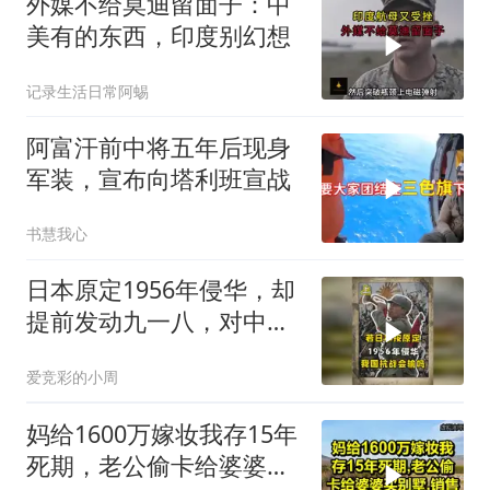
外媒不给莫迪留面子：中
美有的东西，印度别幻想
记录生活日常阿蜴
阿富汗前中将五年后现身
军装，宣布向塔利班宣战
书慧我心
日本原定1956年侵华，却
提前发动九一八，对中国
是福是祸？
爱竞彩的小周
妈给1600万嫁妆我存15年
死期，老公偷卡给婆婆买