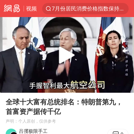
视频
7月份居民消费价格指数保持温和上涨
《哪吒之魔童闹海》获百花奖最佳影片奖
重大涉诈逃犯檀某落网
百花奖完整获奖名单公布
哥伦比亚强震已致超20人死亡
独闯南太行失联14天的女子已找到
台湾不是国家不存在“国格”
00:00
05:47
男子攒206小时加班调休被拒获赔1.6万
Play
Ent
full
哥伦比亚发生7.5级地震
全球十大富有总统排名：特朗普第九，
首富资产据传千亿
国内发现多起“Sorry”勒索病毒攻击
声明：个人原创，仅供参考
上海将苏州河水强排至黄浦江
吕彏极限手工