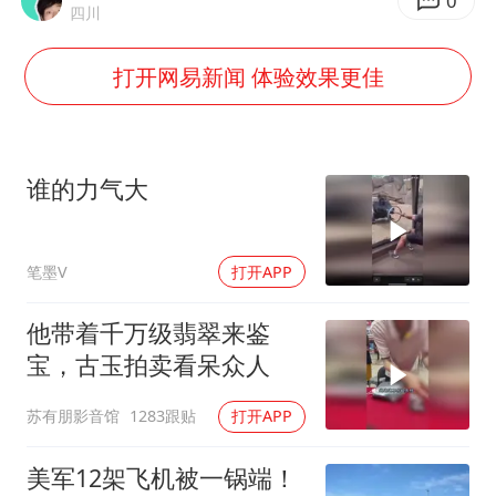
我国民营企业创新动能持续增强
0
四川
苏有朋亮相百花奖
打开网易新闻 体验效果更佳
高铁双人座被免票儿童挤成3人座
中方：奉劝美方解除对古巴制裁封锁
“老戏骨”秦焰去世
谁的力气大
伊朗最高领袖将任命数名高级指挥官
真理之光，何以能照亮复兴之路？
笔墨V
打开APP
他带着千万级翡翠来鉴
宝，古玉拍卖看呆众人
苏有朋影音馆
1283跟贴
打开APP
美军12架飞机被一锅端！