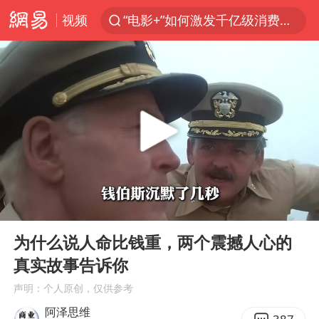
视频
“电影+”如何激发千亿级消费新活力？
胡塞武装袭击也门政府军军营
日本试射“战斧”导弹，国防部回应
东航：国内客票提前14天免费退改
台风白海豚中心风力增强
四川宜宾高县4.9级地震致1死
向鹏0-3不敌张本智和
00:00
03:53
“新疆阿勒泰八月能滑雪”不实
Play
Ent
full
刘国正说向鹏打得很窝囊
为什么说人命比钱重，两个震撼人心的
真实故事告诉你
山东一元代青花杯离奇失踪
声明：个人原创，仅供参考
我国外贸延续良好增长态势
阿泽思维