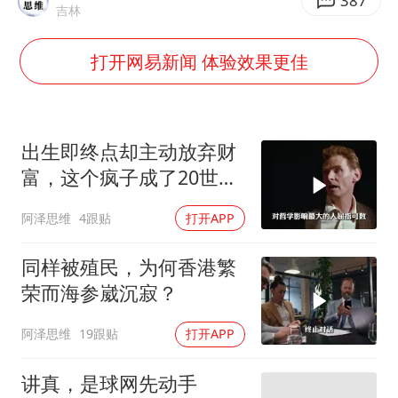
宇树科技中一签需缴款7.54万元
387
吉林
国防部：中国军队坚决反制任何闹海挑衅图谋
打开网易新闻 体验效果更佳
陈幸同晋级WTT横滨冠军赛8强
百花奖开幕式
两名乘客在飞机上因调节座椅起冲突
出生即终点却主动放弃财
女儿为争财产堵门阻挠父亲出殡
富，这个疯子成了20世纪
最伟大的哲学家
夯实基础开新局
阿泽思维
4跟贴
打开APP
同样被殖民，为何香港繁
荣而海参崴沉寂？
阿泽思维
19跟贴
打开APP
讲真，是球网先动手