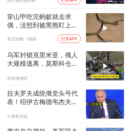
别人都叫我阿腈
打开APP
穿山甲吃完蚂蚁就去求
偶，没想到被黑熊盯上
了！
臭宝动物
1跟贴
打开APP
乌军封锁克里米亚，俄人
大规模逃离，莫斯科仓库
遭袭
琴音缭绕回
拉夫罗夫成统俄党头号代
表！绍伊古梅德韦杰夫双
双出局，普京这步棋你看
小雪有话说
懂了吗