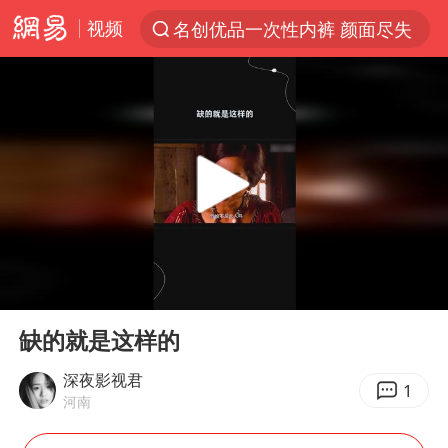
视频
名创优品一次性内裤 颜面尽失
解锁各地夏日限定体验
视频丨中国东方电气集团原党组副书记、董事宋致远被查
台风白海豚闭眼浙江上海处于危险半圆
香港宏福苑火灾或由烟头引起
网约车司机充电时猝死保险拒赔
中国父女泰国骑摩托车坠崖1死1伤
00:00
00:30
白海豚将正面袭击贯穿浙江
Play
Ent
full
周末打虎 宋致远被查
缺的就是这样的
温州发布告全体市民书：非必要不外出
深夜影视君
1
河南
刘浩存百花奖开幕式红裙起舞