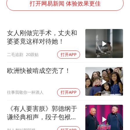
郑丽文：台湾从来没有“独立”过
打开网易新闻 体验效果更佳
万岁山接盘烂尾恒大文旅城
泰国初中生饮弹自尽前开了26枪
女人刚做完手术，丈夫和
多个明星演唱会取消
婆婆竟这样对待她！
店主称换“青海拉面”招牌后生意更好
二毛追剧
20跟贴
打开APP
女儿为争财产堵门阻挠父亲出殡
Kimi K3也失控了
欧洲快被啃成空壳了！
习近平心系体育强国建设
往事我敬你一杯酒人
打开APP
《有人要害朕》郭德纲于
谦经典相声，段子包袱满
满！