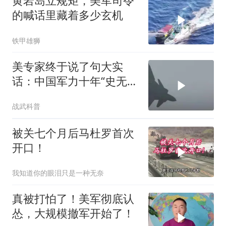
黄岩岛立规矩，美军司令
的喊话里藏着多少玄机
铁甲雄狮
美专家终于说了句大实
话：中国军力十年“史无前
例”狂飙，美国这次真坐不
战武科普
住了
被关七个月后马杜罗首次
开口！
我知道你的眼泪只是一种无奈
真被打怕了！美军彻底认
怂，大规模撤军开始了！