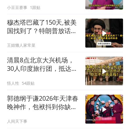
小豆豆赛事
1跟贴
穆杰塔巴藏了150天,被美
国找到了？特朗普放话：
伊朗的最后的机会
王姐懒人家常菜
清晨8点北京大兴机场，
30人印度旅行团，抵达，
坦言不愿再返程！
悟人性
54跟贴
郭德纲于谦2026年天津春
晚神作，包袱抖到你缺氧
笑到肚子疼！
人间天下事