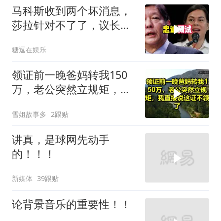
马科斯收到两个坏消息，
莎拉针对不了了，议长反
水，防长被硬刚！
糖逗在娱乐
领证前一晚爸妈转我150
万，老公突然立规矩，我
直接说这证不领了！
雪姐故事多
2跟贴
讲真，是球网先动手
的！！！
新媒体
39跟贴
论背景音乐的重要性！！