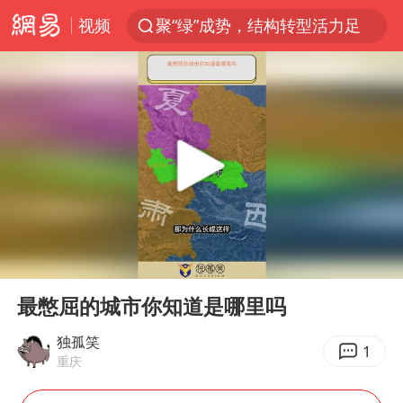
视频
聚“绿”成势，结构转型活力足
80后女柜员逆袭成4200亿银行副行长
郑国霖回应去景区上班被保安拦下
金饰克价大幅跳涨
台风白海豚可能在浙闽沿海登陆
多地要求领导干部带头休假
24小时不关空调 电费会更低吗
00:00
00:47
龚宝冬烈士安葬仪式举行
Play
Ent
full
女子利用漏洞0元买了3千台电器
最憋屈的城市你知道是哪里吗
浙江舟山21条水上客运航线停航
独孤笑
1
重庆
今年4位周星驰电影配角去世