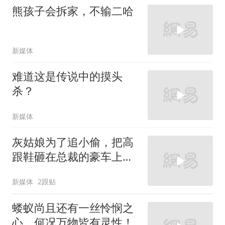
熊孩子会拆家，不输二哈
新媒体
难道这是传说中的摸头
杀？
新媒体
灰姑娘为了追小偷，把高
跟鞋砸在总裁的豪车上，
太霸气了
新媒体
2跟贴
蝼蚁尚且还有一丝怜悯之
心，何况万物皆有灵性！