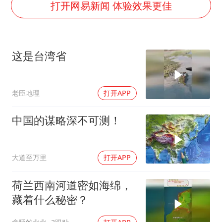
号召领导带头休假 是大家不想休吗
打开网易新闻 体验效果更佳
中国五箭齐发反制美国
律师称“梅姨”若满75岁或不适用死刑
这是台湾省
《歌手》歌王之战帮唱嘉宾官宣
要给全体职工“应休尽休”的底气
老臣地理
打开APP
空调发明出来竟然不是为了给人降温
中国经济展现强大韧性和活力
中国的谋略深不可测！
大道至万里
打开APP
荷兰西南河道密如海绵，
藏着什么秘密？