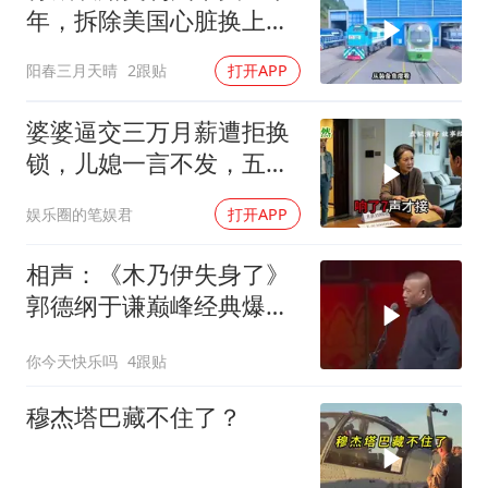
年，拆除美国心脏换上绿
色电力
阳春三月天晴
2跟贴
打开APP
婆婆逼交三万月薪遭拒换
锁，儿媳一言不发，五天
后丈夫收传票
娱乐圈的笔娱君
打开APP
相声：《木乃伊失身了》
郭德纲于谦巅峰经典爆笑
相声太搞笑太逗了
你今天快乐吗
4跟贴
穆杰塔巴藏不住了？