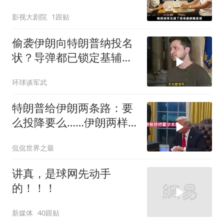
心的烟火气
影视大剧院
1跟贴
偷袭伊朗向特朗普纳投名
状？导弹都已锁定基辅才
火速道歉，泽连斯基这场
环球谈军武
豪赌到底有多疯？
特朗普给伊朗两条路：要
么投降要么……伊朗两样
都不选，美军无人机又被
侃侃世界之最
打下来了
讲真，是球网先动手
的！！！
新媒体
40跟贴