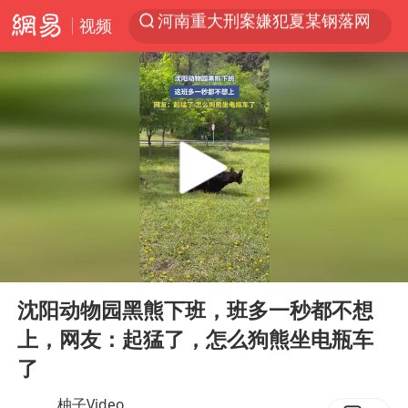
视频
光影经济撬动暑期消费新蓝海
浙江上海等地有大雨或暴雨
新疆优化调整景区内自驾服务费
黄金牛市回来了吗
央视新主播李秋莹孙亚鹏亮相
情侣平潭拍日出坠崖1死1伤
倪萍赵雅芝同框亮相红毯
00:00
00:14
台当局重金为“台独”织“皇帝新衣”
Play
Ent
full
沈阳动物园黑熊下班，班多一秒都不想
白海豚将正面袭击贯穿浙江
上，网友：起猛了，怎么狗熊坐电瓶车
《欢迎来龙餐馆》口碑
了
微信又有新功能，你可以“撤回”你的撤回了！
柚子Video