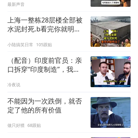
最新声音
上海一整栋28层楼全部被
水泥封死.b看完你就明白
了..s
小陆搞笑日常
105跟贴
（配音）印度前官员：亲
口拆穿“印度制造”，我们
只有组装能力，算不上真
冷夜说
正的工业制造
不能因为一次跌倒，就否
定了他的所有价值
做只好猹
68跟贴