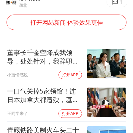
1
几元成本的AI广告导致千万市值蒸发
湖北
酒店回应车内过夜被收150元
打开网易新闻 体验效果更佳
杭州全市有序停课
商场现钱学森巨幅海报 负责人回应
“不怕六爷挂得多 就怕六爷挂一颗”
董事长千金空降成我领
全民健身事业高质量发展
导，处处针对，我辞职
后，3个月公司损失数亿
乐享全民健身 共筑健康中国
小蜜情感说
打开APP
一口气关掉5家领馆！连
日本加拿大都遭殃，基辛
格临终遗言真应验了
王同学来了
打开APP
青藏铁路美制火车头二十