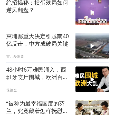
绝招揭秘：掼蛋残局如何
逆风翻盘？
柬埔寨重大决定引越南40
亿反击，中方成破局关键
雪儿爱追剧
48小时6万难民涌入，西
班牙丧尸围城，欧洲百年
霸权终极反噬！
保德全
“被称为最幸福国度的芬
兰，究竟藏着怎样抚慰人