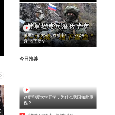
俄军坦克兵潜伏敌后半年，T-72变
身“地下堡垒”
今日推荐
这所印度大学开学，为什么我国如此重
视？
7
00:34
05:30