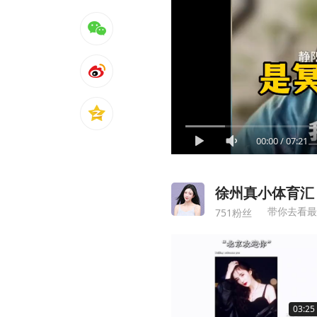
00:00
/
07:21
徐州真小体育汇
带你去看最
751粉丝
03:25