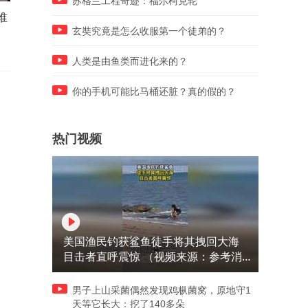
苏格兰工程奇迹：福尔柯克轮
谁
8月4日，上海飞东京航班险些
《制胜》联战联胜，联合作
撞击，垂直高度仅20米，亲
体系让全世界看都学不会！
玄奘究竟是怎么收服第一个徒弟的？
历…
人类是由鱼类而进化来的？
你的手机可能比马桶还脏？真的假的？
热门视频
美国渔民钓获鲨鱼徒手将其拽回大海
目击者直呼震惊 （视频来源：参考消
息）
男子上山采菌偶然发现鸡枞菌窝，原地守1
天等它长大：挖了140多朵