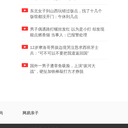
东北女子到山西玩错过饭点，找了十几个
饭馆都没开门：午休到几点
男子偶遇路灯螺丝发红 以为是小灯 却发现
能点燃香烟 当事人：已报警处理
12岁摩洛哥男孩边境哭泣恳求西班牙士
兵：“可不可以不要把我遣返回国”
国外一男子遭章鱼吸脸，上演“拔河大
战”，硬扯加铁棒敲打方才挣脱
尚
网易亲子