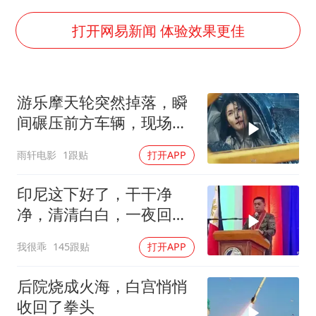
国防部：坚决反制任何闹海挑衅图谋
四川宜宾市高县发生4.9级地震
打开网易新闻 体验效果更佳
台湾海峡南口北上船舶实施交通管制
“新疆阿勒泰八月能滑雪”不实
游乐摩天轮突然掉落，瞬
江苏发布台风蓝色预警
间碾压前方车辆，现场状
向鹏0-3不敌张本智和
况惊险万分
雨轩电影
1跟贴
打开APP
今日立秋你咬秋了吗
东方之约 相约未来
印尼这下好了，干干净
净，清清白白，一夜回到
了从前（3） (2)
我很乖
145跟贴
打开APP
后院烧成火海，白宫悄悄
收回了拳头