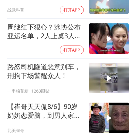
战武科普
打开APP
周继红下狠心？泳协公布
亚运名单，2人上桌3人下
桌，全红婵
打开APP
路怒司机隧道恶意别车，
刑拘下场警醒众人！
一串棉花糖
1263跟贴
【崔哥天天侃8/6】90岁
奶奶恋爱脑，到男人家索
吻求爱
北美崔哥