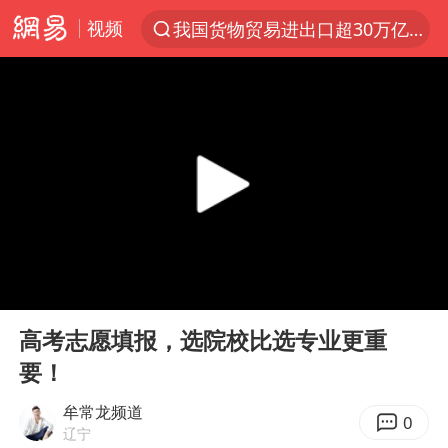
视频
我国货物贸易进出口超30万亿元
上半年我国机械工业经济运行稳中有进
台风白海豚加强
官方通报教师招聘笔试前13名被淘汰
国防部回应日本试射“战斧”导弹
广东雷州通报特教老师招聘违规事件
A股三大股指收涨
00:00
03:31
“立秋的第一杯奶茶”又爆单了
Play
Ent
full
泰国校园枪击案死亡人数升至7人
高考志愿填报，选院校比选专业更重
要！
泰国枪击案凶手先杀祖父母后行凶
宇树科技中一签需缴款7.54万元
牟常龙频道
0
辽宁