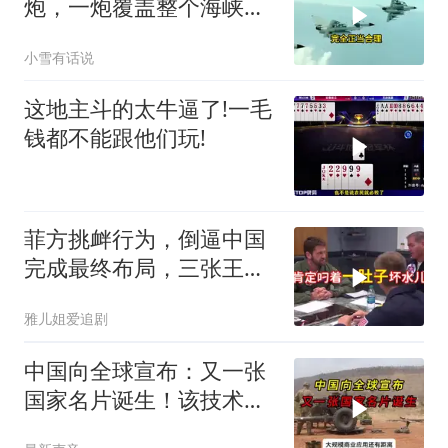
炮，一炮覆盖整个海峡，
有人该睡不着了
小雪有话说
这地主斗的太牛逼了!一毛
钱都不能跟他们玩!
菲方挑衅行为，倒逼中国
完成最终布局，三张王牌
现身黄岩岛
雅儿姐爱追剧
中国向全球宣布：又一张
国家名片诞生！该技术全
世界只有中国拥有