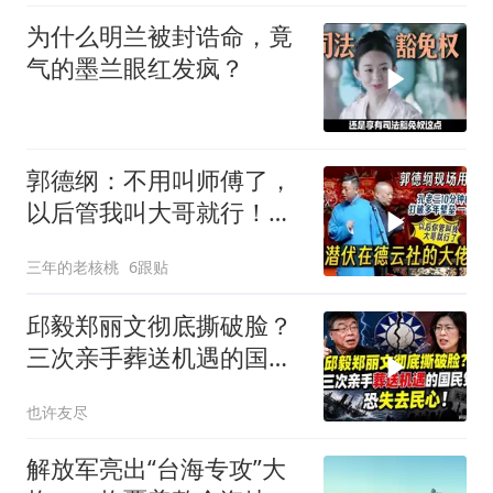
为什么明兰被封诰命，竟
气的墨兰眼红发疯？
郭德纲：不用叫师傅了，
以后管我叫大哥就行！孔
云龙一战惊呆老郭
三年的老核桃
6跟贴
邱毅郑丽文彻底撕破脸？
三次亲手葬送机遇的国民
党，恐失去民心
也许友尽
解放军亮出“台海专攻”大