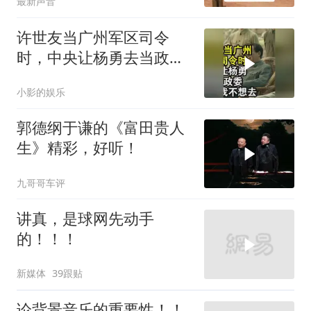
最新声音
许世友当广州军区司令
时，中央让杨勇去当政
委，杨勇说：我不想去
小影的娱乐
郭德纲于谦的《富田贵人
生》精彩，好听！
九哥哥车评
讲真，是球网先动手
的！！！
新媒体
39跟贴
论背景音乐的重要性！！