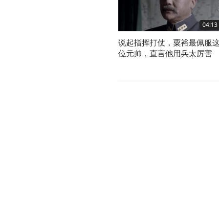
04:13
说起指挥打仗，粟裕最佩服
位元帅，直言他用兵太厉害