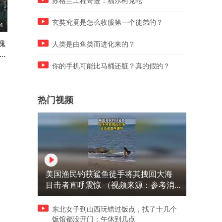
苏格兰工程奇迹：福尔柯克轮
玄奘究竟是怎么收服第一个徒弟的？
4
04:38
04:38
魂
华国锋筹划雷霆行动，为何调
江泽民骨灰撒江海，未入八
人类是由鱼类而进化来的？
天五
兵突遭变故，一纸密令让全军
山的深意
震动
你的手机可能比马桶还脏？真的假的？
热门视频
美国渔民钓获鲨鱼徒手将其拽回大海
目击者直呼震惊 （视频来源：参考消
息）
东北女子到山西玩错过饭点，找了十几个
饭馆都没开门：午休到几点