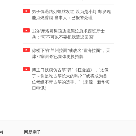
男子偶遇路灯螺丝发红 以为是小灯 却发现
能点燃香烟 当事人：已报警处理
12岁摩洛哥男孩边境哭泣恳求西班牙士
兵：“可不可以不要把我遣返回国”
你楼下的“兰州拉面”或改名“青海拉面”，天
津72家面馆已集体更换招牌
博主口技模仿古筝“弹”《枉凝眉》，“太像
了～你是吃古筝长大的吗？”“或将成为首
位考级不带古筝的选手。”（来源：新华每
日电讯）
尚
网易亲子