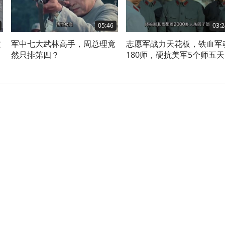
05:46
03:2
这
军中七大武林高手，周总理竟
志愿军战力天花板，铁血军
然只排第四？
180师，硬抗美军5个师五
夜