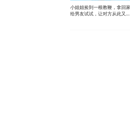
小姐姐捡到一根教鞭，拿回
给男友试试，让对方从此又
又恨