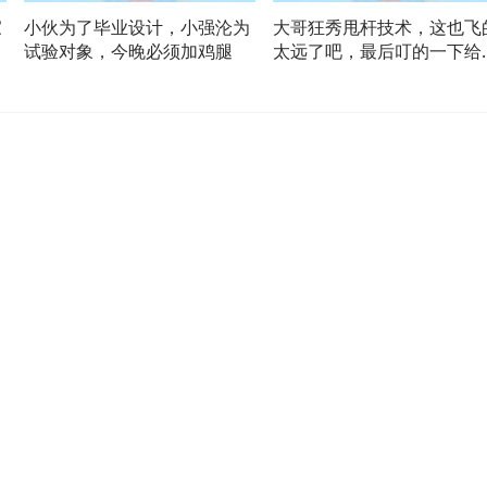
家
小伙为了毕业设计，小强沦为
大哥狂秀甩杆技术，这也飞
爱
试验对象，今晚必须加鸡腿
太远了吧，最后叮的一下给
听爽了