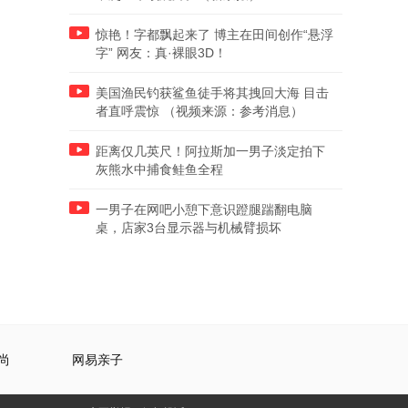
惊艳！字都飘起来了 博主在田间创作“悬浮
字” 网友：真·裸眼3D！
美国渔民钓获鲨鱼徒手将其拽回大海 目击
者直呼震惊 （视频来源：参考消息）
距离仅几英尺！阿拉斯加一男子淡定拍下
灰熊水中捕食鲑鱼全程
一男子在网吧小憩下意识蹬腿踹翻电脑
桌，店家3台显示器与机械臂损坏
尚
网易亲子