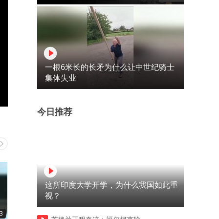
一根6米长的长矛为什么让中世纪骑士
集体失业
今日推荐
这所印度大学开学，为什么我国如此重
视？
3
00:12
00:12