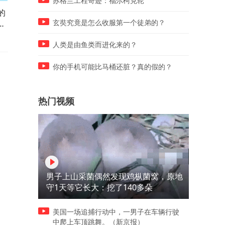
苏格兰工程奇迹：福尔柯克轮
的
超级反转，本以为抗住对手进
老板清理发茬，竟把美女“转
我
攻，下一秒直接原地躺平！
起来”，美女起身蒙圈了
玄奘究竟是怎么收服第一个徒弟的？
人类是由鱼类而进化来的？
你的手机可能比马桶还脏？真的假的？
热门视频
男子上山采菌偶然发现鸡枞菌窝，原地
守1天等它长大：挖了140多朵
美国一场追捕行动中，一男子在车辆行驶
中爬上车顶跳舞。（新京报）