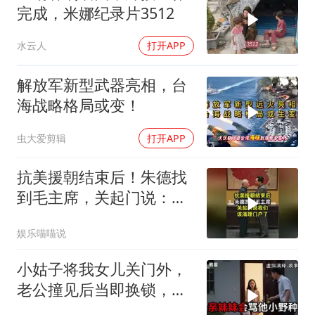
完成，米娜纪录片3512
水云人
打开APP
解放军新型武器亮相，台
海战略格局或变！
虫大爱剪辑
打开APP
抗美援朝结束后！朱德找
到毛主席，关起门说：我
们该清理门户了
娱乐喵喵说
小姑子将我女儿关门外，
老公撞见后当即换锁，将
她行李扔门外