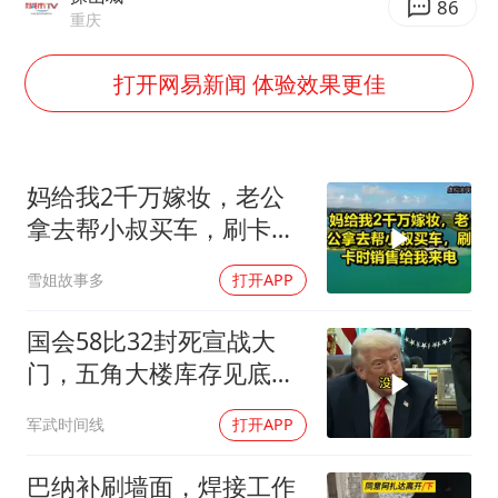
外交部发言人就广岛核爆81周年等答记者问
86
重庆
佛得角门将亮相智利俱乐部主场
打开网易新闻 体验效果更佳
首次证实！“胶球”存在
民警发现救助的拾荒老人是逃犯
中方回应是否在太平洋海底开采稀土
妈给我2千万嫁妆，老公
27岁女子成组织卖淫集团主犯被通缉
拿去帮小叔买车，刷卡时
法国将禁止“未经同意的电话营销”
销售给我来电！
雪姐故事多
打开APP
奋进开新局 实干挑大梁
国会58比32封死宣战大
门，五角大楼库存见底，
特朗普叫停打伊朗那晚发
军武时间线
打开APP
生了什么
巴纳补刷墙面，焊接工作