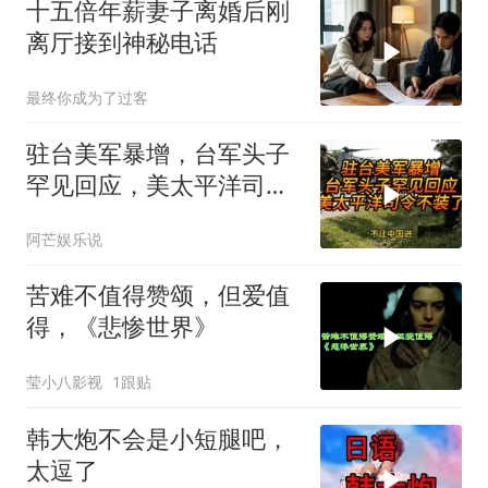
十五倍年薪妻子离婚后刚
离厅接到神秘电话
最终你成为了过客
驻台美军暴增，台军头子
罕见回应，美太平洋司令
不装了！
阿芒娱乐说
苦难不值得赞颂，但爱值
得，《悲惨世界》
莹小八影视
1跟贴
韩大炮不会是小短腿吧，
太逗了