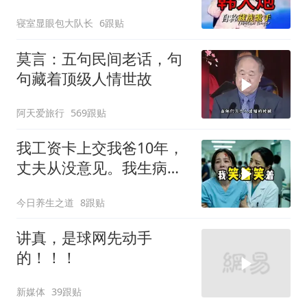
寝室显眼包大队长
6跟贴
莫言：五句民间老话，句
句藏着顶级人情世故
阿天爱旅行
569跟贴
我工资卡上交我爸10年，
丈夫从没意见。我生病住
院急需手术费时
今日养生之道
8跟贴
讲真，是球网先动手
的！！！
新媒体
39跟贴