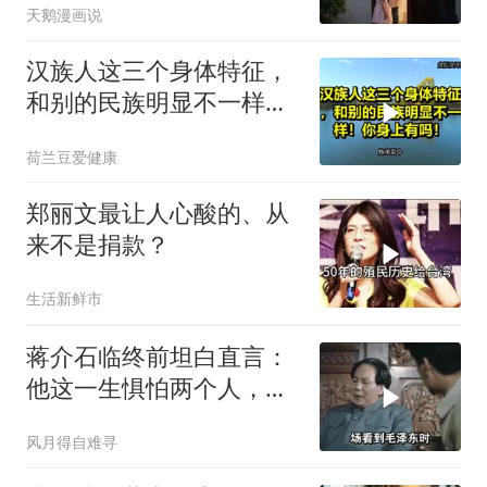
天鹅漫画说
汉族人这三个身体特征，
和别的民族明显不一样！
你身上有吗！
荷兰豆爱健康
郑丽文最让人心酸的、从
来不是捐款？
生活新鲜市
蒋介石临终前坦白直言：
他这一生惧怕两个人，却
只敬佩一个人！
风月得自难寻