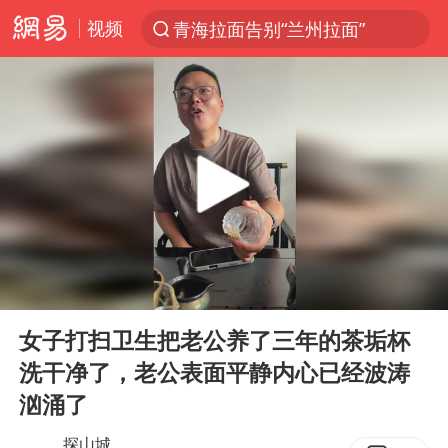
视频
青海拉面告别“兰州拉面”
以“新”破局 首发经济点亮城市消费活力
U17国足三战全胜
青海海西州茫崖市发生3.1级地震
我国编制完成新版全月地质图
台风白海豚登陆地点更新
巡查组提问 工作人员偷用手机查答案
00:00
00:11
看守所辅警收受10万获刑1年
Play
Ent
full
多地要求领导干部带头休假
女子打扫卫生把老公养了三年的茶垢杯
洗干净了，老公表面平静内心已经波涛
台风白海豚进入48小时警戒线
汹涌了
宇树科技发行价格150.80元/股
探山城