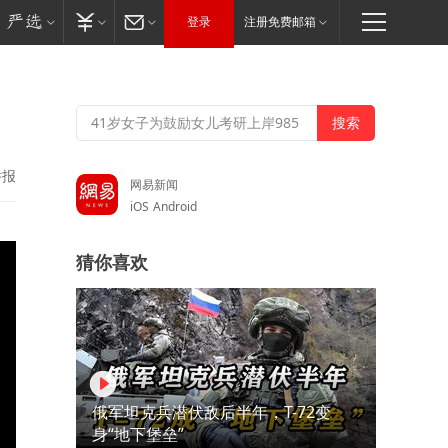
登录
注册免费邮箱
举报
网易新闻
iOS
Android
猜你喜欢
俄军坦克兵潜伏敌后半年，T-72变
身“地下堡垒”