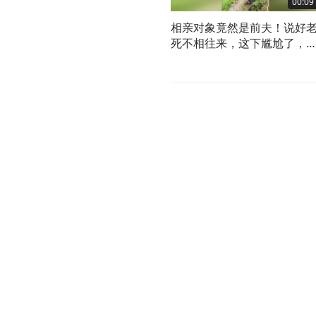
00:09
相亲对象竟然是前夫！说好
死不相往来，这下尴尬了，
婚还能复