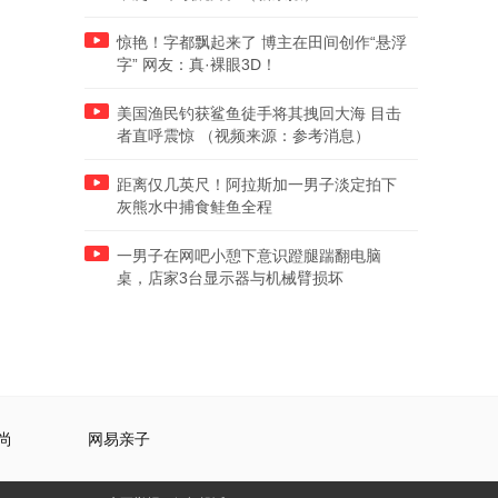
惊艳！字都飘起来了 博主在田间创作“悬浮
字” 网友：真·裸眼3D！
美国渔民钓获鲨鱼徒手将其拽回大海 目击
者直呼震惊 （视频来源：参考消息）
距离仅几英尺！阿拉斯加一男子淡定拍下
灰熊水中捕食鲑鱼全程
一男子在网吧小憩下意识蹬腿踹翻电脑
桌，店家3台显示器与机械臂损坏
尚
网易亲子