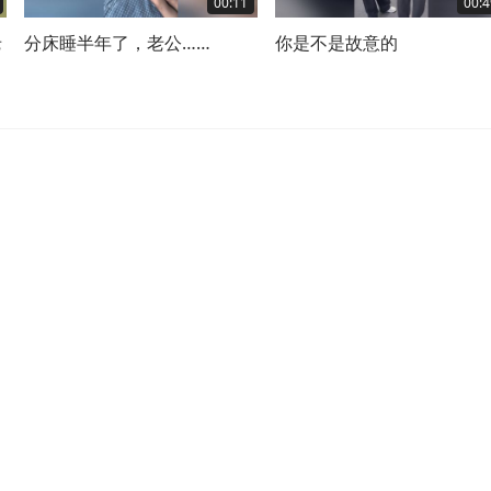
00:11
00:4
老
分床睡半年了，老公……
你是不是故意的
这