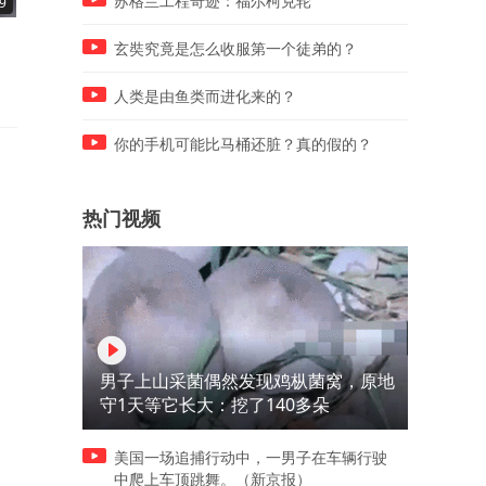
苏格兰工程奇迹：福尔柯克轮
9
00:08
00:13
结什么婚啊，一个人自由自在
老婆的迷惑行为245
玄奘究竟是怎么收服第一个徒弟的？
的不好吗！
人类是由鱼类而进化来的？
你的手机可能比马桶还脏？真的假的？
热门视频
男子上山采菌偶然发现鸡枞菌窝，原地
守1天等它长大：挖了140多朵
美国一场追捕行动中，一男子在车辆行驶
中爬上车顶跳舞。（新京报）